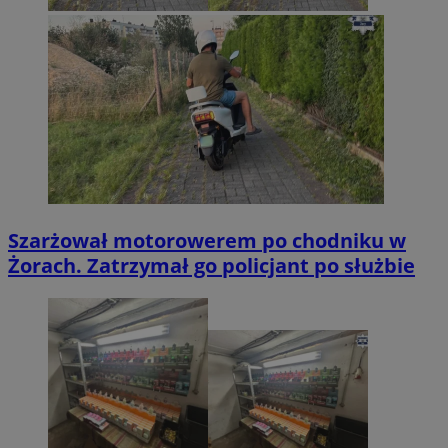
Szarżował motorowerem po chodniku w
Żorach. Zatrzymał go policjant po służbie