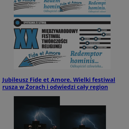
Jubileusz Fide et Amore. Wielki festiwal
rusza w Żorach i odwiedzi cały region