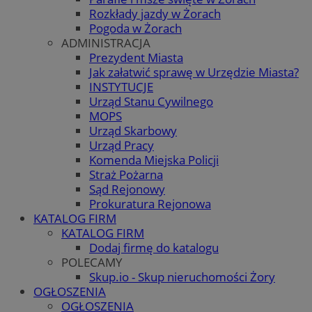
Rozkłady jazdy w Żorach
Pogoda w Żorach
ADMINISTRACJA
Prezydent Miasta
Jak załatwić sprawę w Urzędzie Miasta?
INSTYTUCJE
Urząd Stanu Cywilnego
MOPS
Urząd Skarbowy
Urząd Pracy
Komenda Miejska Policji
Straż Pożarna
Sąd Rejonowy
Prokuratura Rejonowa
KATALOG FIRM
KATALOG FIRM
Dodaj firmę do katalogu
POLECAMY
Skup.io - Skup nieruchomości Żory
OGŁOSZENIA
OGŁOSZENIA