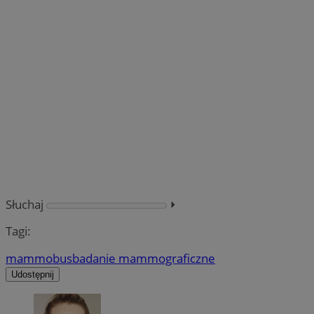
Słuchaj
⏵︎
Tagi:
mammobus
badanie mammograficzne
Udostępnij