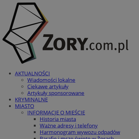
AKTUALNOŚCI
Wiadomości lokalne
Ciekawe artykuły
Artykuły sponsorowane
KRYMINALNE
MIASTO
INFORMACJE O MIEŚCIE
Historia miasta
Ważne adresy i telefony
Harmonogram wywozu odpadów
Parafie i msze święte w Żorach