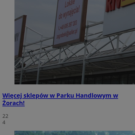
Więcej sklepów w Parku Handlowym w
Żorach!
22
4