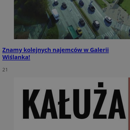
Znamy kolejnych najemców w Galerii
Wiślanka!
21