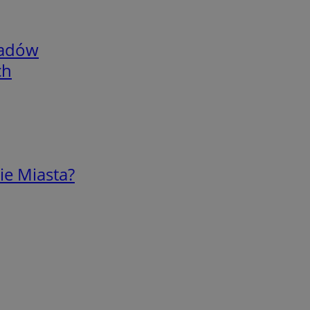
adów
ch
ie Miasta?