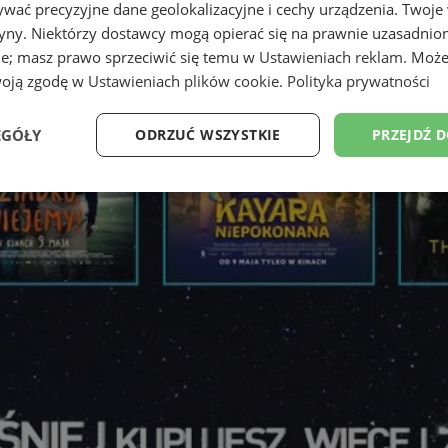
wać precyzyjne dane geolokalizacyjne i cechy urządzenia. Twoje
tryny. Niektórzy dostawcy mogą opierać się na prawnie uzasadnio
ie; masz prawo sprzeciwić się temu w
Ustawieniach reklam
. Może
woją zgodę w
Ustawieniach plików cookie
.
Polityka prywatności
EGÓŁY
ODRZUĆ WSZYSTKIE
PRZEJDŹ 
Wydajność
Targetowanie
Funkcjonalność
Ni
ezbędne
Wydajność
Targetowanie
Funkcjonalność
Niesklasyfikow
ie umożliwiają korzystanie z podstawowych funkcji strony internetowej, takich jak log
Bez niezbędnych plików cookie nie można prawidłowo korzystać ze strony internetowe
Okres
Provider
/
Domena
Opis
przechowywania