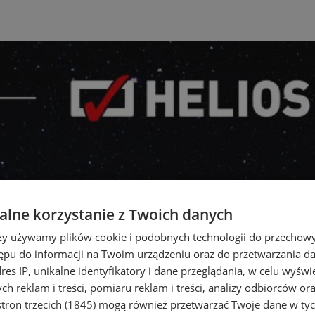
lne korzystanie z Twoich danych
rzy używamy plików cookie i podobnych technologii do przechow
ępu do informacji na Twoim urządzeniu oraz do przetwarzania 
dres IP, unikalne identyfikatory i dane przeglądania, w celu wyświ
h reklam i treści, pomiaru reklam i treści, analizy odbiorców or
tron trzecich (1845)
mogą również przetwarzać Twoje dane w tych