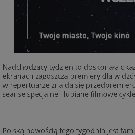
SessID
QeSessID
MvSessID
__cf_bm
suid
Nadchodzący tydzień to doskonała okaz
INGRESSCOOKIE
ekranach zagoszczą premiery dla widzó
w repertuarze znajdą się przedpremiero
seanse specjalne i lubiane filmowe cykle
euds
VISITOR_PRIVACY_
Polską nowością tego tygodnia jest fam