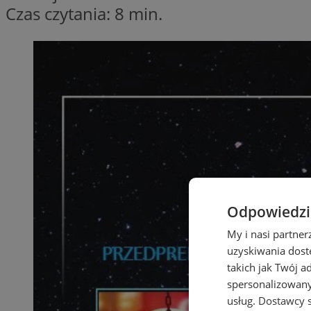
Czas czytania: 8 min.
Odpowiedzia
My i nasi partne
uzyskiwania dost
takich jak Twój a
spersonalizowanyc
usług.
Dostawcy s