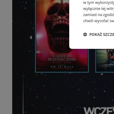
w tym wykorzysty
wyłącznie tej wi
zamiast na zgodz
chwili wycofać s
POKAŻ SZCZ
Niezbędne
Ni
Niezbędne pliki cook
zarządzanie kontem. 
Nazwa