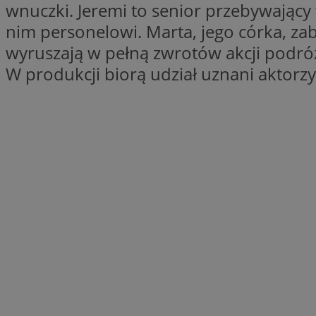
wnuczki. Jeremi to senior przebywający
nim personelowi. Marta, jego córka, z
wyruszają w pełną zwrotów akcji podróż
li_gc
W produkcji biorą udział uznani aktorzy
CookieScriptConse
Nazwa
Nazwa
Nazwa
gid_CAESEEbgrCsX
_ga_L2744325BY
__mguid_
tt_viewer
_ga
DSID
ADKUID