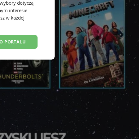
 wybory dotyczą
nym interesie
sz w każdej
DO PORTALU
esklasyfikowane
ane
owanie użytkownika i
j.