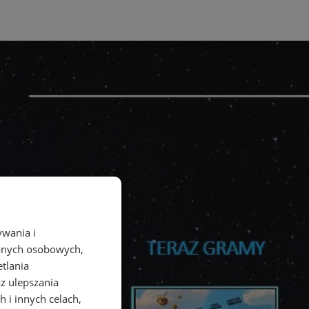
ywania i
danych osobowych,
etlania
az ulepszania
 i innych celach,