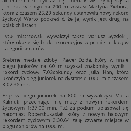
akcentem i zdobyli aż pięć medali! Mistrzynią Śląska
juniorek w biegu na 200 m została Martyna Ziebura,
która z czasem 25,29 sekundy ustanowiła nowy rekord
życiowy! Warto podkreślić, że jej wynik jest drugi na
polskich listach.
Tytuł mistrzowski wywalczył także Mariusz Syzdek ,
który okazał się bezkonkurencyjny w pchnięciu kulą w
kategorii seniorów.
Srebrne medale zdobyli Paweł Dzida, który w finale
biegu juniorów na 60 m uzyskał znakomity wynik i
rekord życiowy 7,03sekundy oraz Julia Han, która
ukończyła bieg juniorek na dystansie 1000 m z czasem
3:02,38 min.
Brąz w biegu juniorek na 600 m wywalczyła Marta
Kałmuk, przecinając linię mety z nowym rekordem
życiowym 1:37,00 min. Tuż za podium uplasował się
natomiast RobertŁukasiak, który z nowym halowym
rekordem życiowym 2:30,64 zajął czwarte miejsce w
biegu seniorów na 1000 m.