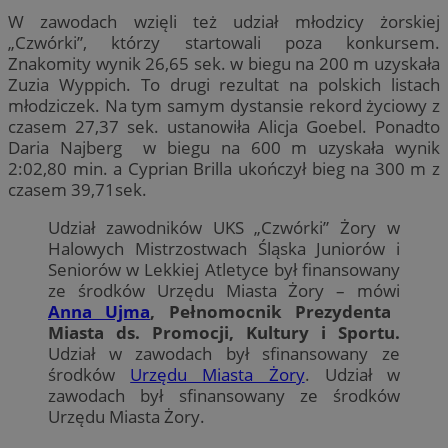
W zawodach wzięli też udział młodzicy żorskiej
„Czwórki”, którzy startowali poza konkursem.
Znakomity wynik 26,65 sek. w biegu na 200 m uzyskała
Zuzia Wyppich. To drugi rezultat na polskich listach
młodziczek. Na tym samym dystansie rekord życiowy z
czasem 27,37 sek. ustanowiła Alicja Goebel. Ponadto
Daria Najberg w biegu na 600 m uzyskała wynik
2:02,80 min. a Cyprian Brilla ukończył bieg na 300 m z
czasem 39,71sek.
Udział zawodników UKS „Czwórki” Żory w
Halowych Mistrzostwach Śląska Juniorów i
Seniorów w Lekkiej Atletyce był finansowany
ze środków Urzędu Miasta Żory – mówi
Anna Ujma
, Pełnomocnik Prezydenta
Miasta ds. Promocji, Kultury i Sportu.
Udział w zawodach był sfinansowany ze
środków
Urzędu Miasta Żory
. Udział w
zawodach był sfinansowany ze środków
Urzędu Miasta Żory.