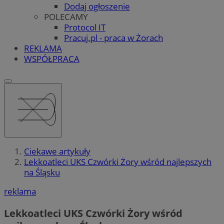
Dodaj ogłoszenie
POLECAMY
Protocol IT
Pracuj.pl - praca w Żorach
REKLAMA
WSPÓŁPRACA
Ciekawe artykuły
Lekkoatleci UKS Czwórki Żory wśród najlepszych
na Śląsku
reklama
Lekkoatleci UKS Czwórki Żory wśród