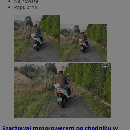
Najnowsze
Popularne
Szarżował motorowerem po chodniku w