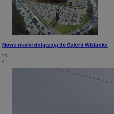
Nowe marki dołączają do Galerii Wiślanka
23
4