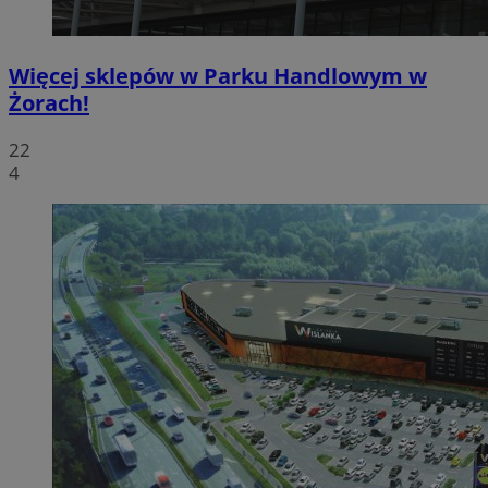
Więcej sklepów w Parku Handlowym w
Żorach!
22
4