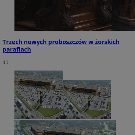
Trzech nowych proboszczów w żorskich
parafiach
40