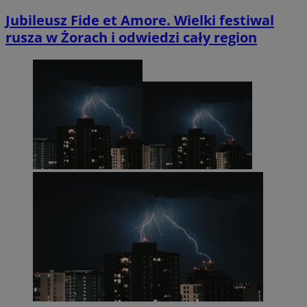
Jubileusz Fide et Amore. Wielki festiwal
rusza w Żorach i odwiedzi cały region