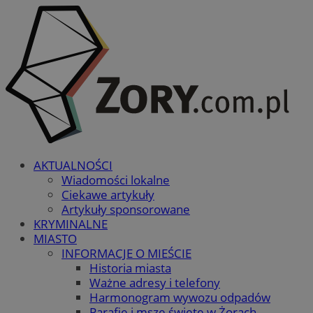
AKTUALNOŚCI
Wiadomości lokalne
Ciekawe artykuły
Artykuły sponsorowane
KRYMINALNE
MIASTO
INFORMACJE O MIEŚCIE
Historia miasta
Ważne adresy i telefony
Harmonogram wywozu odpadów
Parafie i msze święte w Żorach