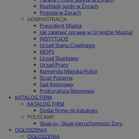
Rozkłady jazdy w Żorach
Pogoda w Żorach
ADMINISTRACJA
Prezydent Miasta
Jak załatwić sprawę w Urzędzie Miasta?
INSTYTUCJE
Urząd Stanu Cywilnego
MOPS
Urząd Skarbowy
Urząd Pracy
Komenda Miejska Policji
Straż Pożarna
Sąd Rejonowy
Prokuratura Rejonowa
KATALOG FIRM
KATALOG FIRM
Dodaj firmę do katalogu
POLECAMY
Skup.io - Skup nieruchomości Żory
OGŁOSZENIA
OGŁOSZENIA