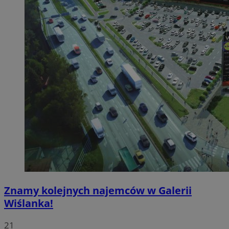
Znamy kolejnych najemców w Galerii
Wiślanka!
21