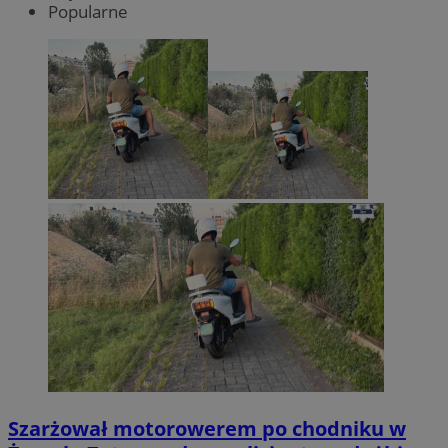
Popularne
Szarżował motorowerem po chodniku w