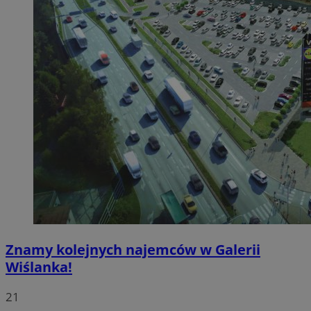
Znamy kolejnych najemców w Galerii
Wiślanka!
21