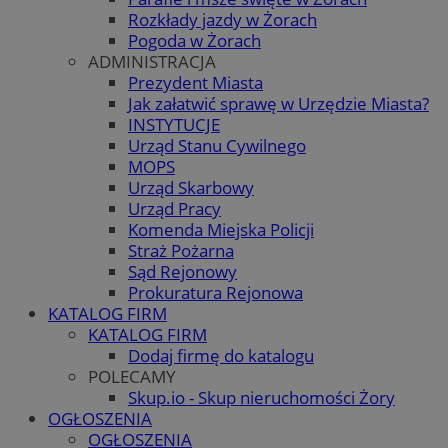
Rozkłady jazdy w Żorach
Pogoda w Żorach
ADMINISTRACJA
Prezydent Miasta
Jak załatwić sprawę w Urzędzie Miasta?
INSTYTUCJE
Urząd Stanu Cywilnego
MOPS
Urząd Skarbowy
Urząd Pracy
Komenda Miejska Policji
Straż Pożarna
Sąd Rejonowy
Prokuratura Rejonowa
KATALOG FIRM
KATALOG FIRM
Dodaj firmę do katalogu
POLECAMY
Skup.io - Skup nieruchomości Żory
OGŁOSZENIA
OGŁOSZENIA