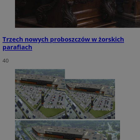
Trzech nowych proboszczów w żorskich
parafiach
40