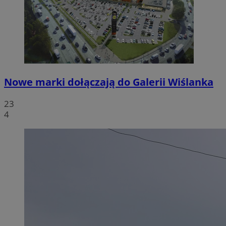
Nowe marki dołączają do Galerii Wiślanka
23
4