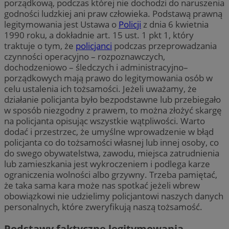
porządkową, podczas której nie dochodzi do naruszenia
godności ludzkiej ani praw człowieka. Podstawą prawną
legitymowania jest Ustawa o
Policji
z dnia 6 kwietnia
1990 roku, a dokładnie art. 15 ust. 1 pkt 1, który
traktuje o tym, że
policjanci
podczas przeprowadzania
czynności operacyjno – rozpoznawczych,
dochodzeniowo – śledczych i administracyjno–
porządkowych mają prawo do legitymowania osób w
celu ustalenia ich tożsamości. Jeżeli uważamy, że
działanie policjanta było bezpodstawne lub przebiegało
w sposób niezgodny z prawem, to można złożyć skargę
na policjanta opisując wszystkie wątpliwości. Warto
dodać i przestrzec, że umyślne wprowadzenie w błąd
policjanta co do tożsamości własnej lub innej osoby, co
do swego obywatelstwa, zawodu, miejsca zatrudnienia
lub zamieszkania jest wykroczeniem i podlega karze
ograniczenia wolności albo grzywny. Trzeba pamiętać,
że taka sama kara może nas spotkać jeżeli wbrew
obowiązkowi nie udzielimy policjantowi naszych danych
personalnych, które zweryfikują naszą tożsamość.
Podstawy faktyczne legitymowania