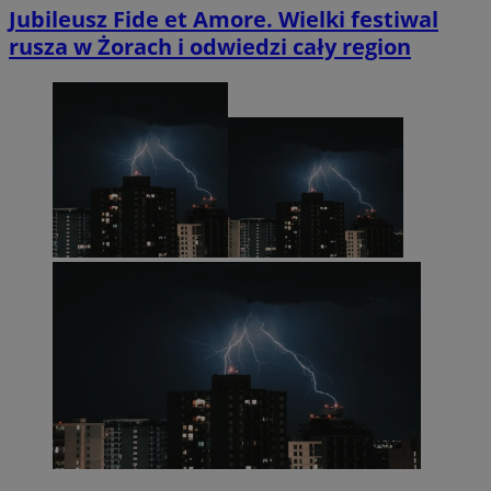
Jubileusz Fide et Amore. Wielki festiwal
rusza w Żorach i odwiedzi cały region