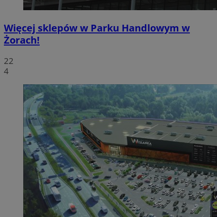
Więcej sklepów w Parku Handlowym w
Żorach!
22
4