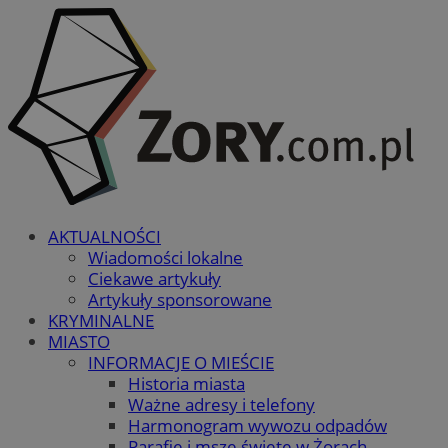
AKTUALNOŚCI
Wiadomości lokalne
Ciekawe artykuły
Artykuły sponsorowane
KRYMINALNE
MIASTO
INFORMACJE O MIEŚCIE
Historia miasta
Ważne adresy i telefony
Harmonogram wywozu odpadów
Parafie i msze święte w Żorach