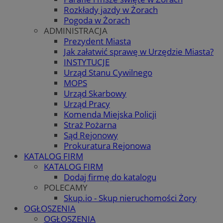
Rozkłady jazdy w Żorach
Pogoda w Żorach
ADMINISTRACJA
Prezydent Miasta
Jak załatwić sprawę w Urzędzie Miasta?
INSTYTUCJE
Urząd Stanu Cywilnego
MOPS
Urząd Skarbowy
Urząd Pracy
Komenda Miejska Policji
Straż Pożarna
Sąd Rejonowy
Prokuratura Rejonowa
KATALOG FIRM
KATALOG FIRM
Dodaj firmę do katalogu
POLECAMY
Skup.io - Skup nieruchomości Żory
OGŁOSZENIA
OGŁOSZENIA