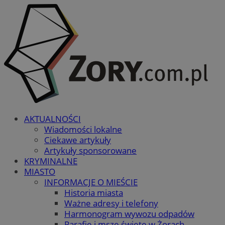
AKTUALNOŚCI
Wiadomości lokalne
Ciekawe artykuły
Artykuły sponsorowane
KRYMINALNE
MIASTO
INFORMACJE O MIEŚCIE
Historia miasta
Ważne adresy i telefony
Harmonogram wywozu odpadów
Parafie i msze święte w Żorach