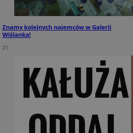
Znamy kolejnych najemców w Galerii
Wiślanka!
21