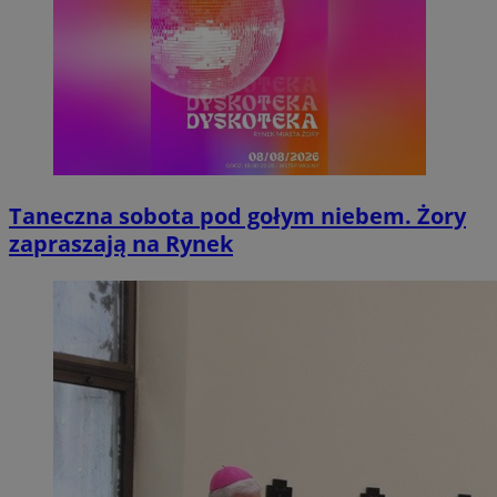
Taneczna sobota pod gołym niebem. Żory
zapraszają na Rynek