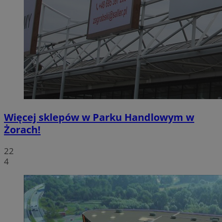
Więcej sklepów w Parku Handlowym w
Żorach!
22
4