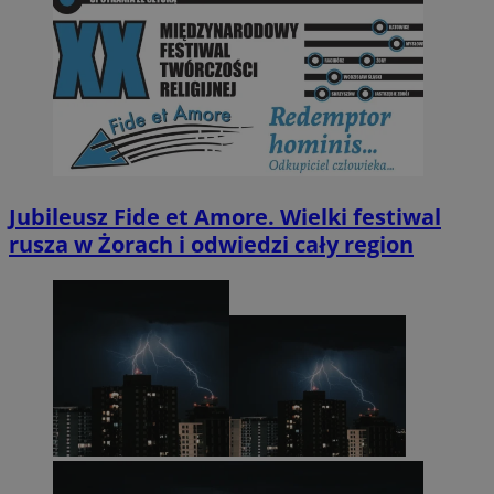
Jubileusz Fide et Amore. Wielki festiwal
rusza w Żorach i odwiedzi cały region