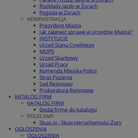
Rozkłady jazdy w Żorach
Pogoda w Żorach
ADMINISTRACJA
Prezydent Miasta
Jak załatwić sprawę w Urzędzie Miasta?
INSTYTUCJE
Urząd Stanu Cywilnego
MOPS
Urząd Skarbowy
Urząd Pracy
Komenda Miejska Policji
Straż Pożarna
Sąd Rejonowy
Prokuratura Rejonowa
KATALOG FIRM
KATALOG FIRM
Dodaj firmę do katalogu
POLECAMY
Skup.io - Skup nieruchomości Żory
OGŁOSZENIA
OGŁOSZENIA