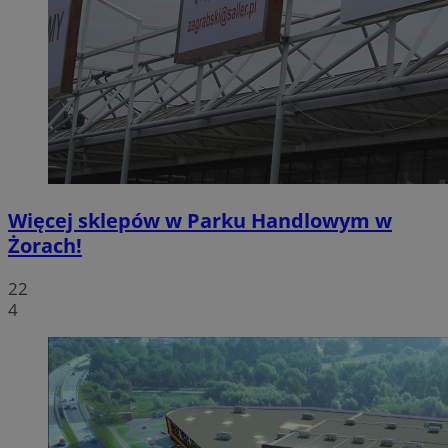
Więcej sklepów w Parku Handlowym w
Żorach!
22
4