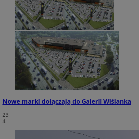
Nowe marki dołączają do Galerii Wiślanka
23
4