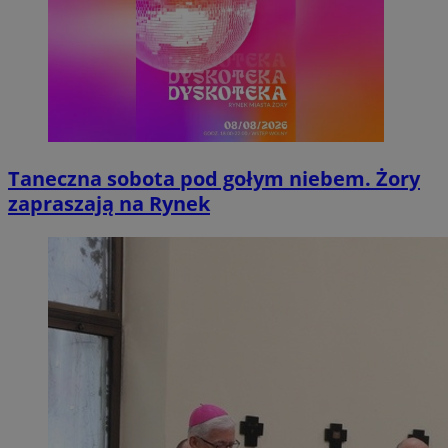
Taneczna sobota pod gołym niebem. Żory
zapraszają na Rynek