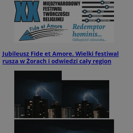
Jubileusz Fide et Amore. Wielki festiwal
rusza w Żorach i odwiedzi cały region