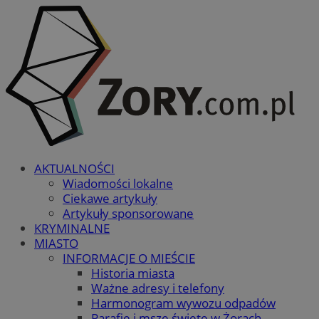
AKTUALNOŚCI
Wiadomości lokalne
Ciekawe artykuły
Artykuły sponsorowane
KRYMINALNE
MIASTO
INFORMACJE O MIEŚCIE
Historia miasta
Ważne adresy i telefony
Harmonogram wywozu odpadów
Parafie i msze święte w Żorach