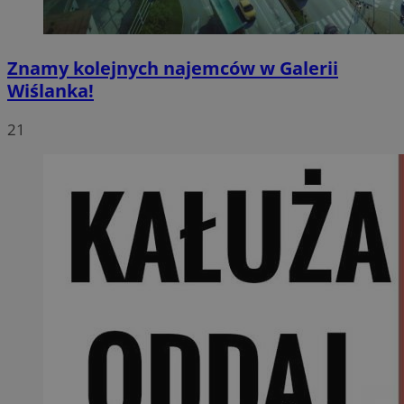
Znamy kolejnych najemców w Galerii
Wiślanka!
21