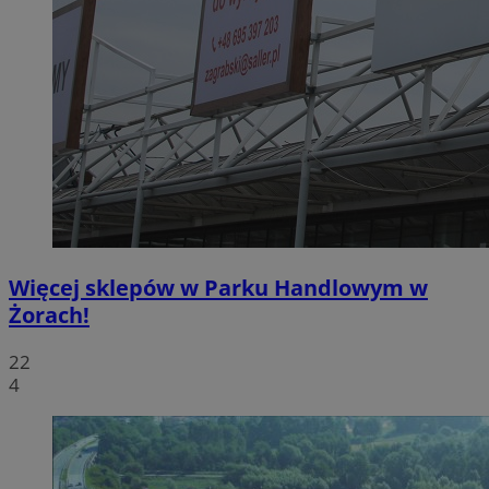
Więcej sklepów w Parku Handlowym w
Żorach!
22
4