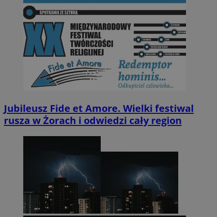
Jubileusz Fide et Amore. Wielki festiwal
rusza w Żorach i odwiedzi cały region