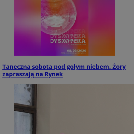
Taneczna sobota pod gołym niebem. Żory
zapraszają na Rynek