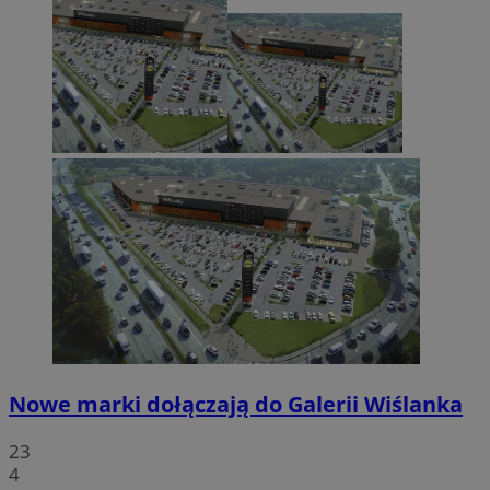
Nowe marki dołączają do Galerii Wiślanka
23
4