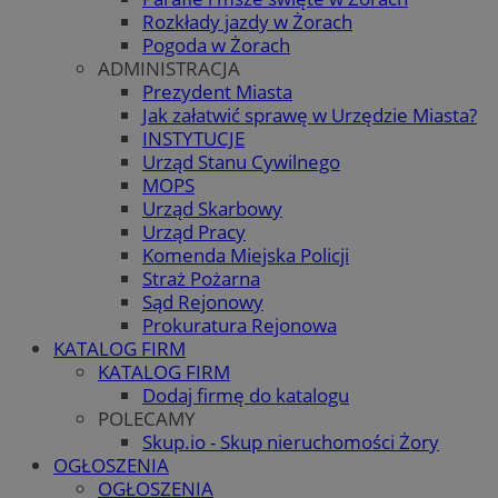
Rozkłady jazdy w Żorach
Pogoda w Żorach
ADMINISTRACJA
Prezydent Miasta
Jak załatwić sprawę w Urzędzie Miasta?
INSTYTUCJE
Urząd Stanu Cywilnego
MOPS
Urząd Skarbowy
Urząd Pracy
Komenda Miejska Policji
Straż Pożarna
Sąd Rejonowy
Prokuratura Rejonowa
KATALOG FIRM
KATALOG FIRM
Dodaj firmę do katalogu
POLECAMY
Skup.io - Skup nieruchomości Żory
OGŁOSZENIA
OGŁOSZENIA