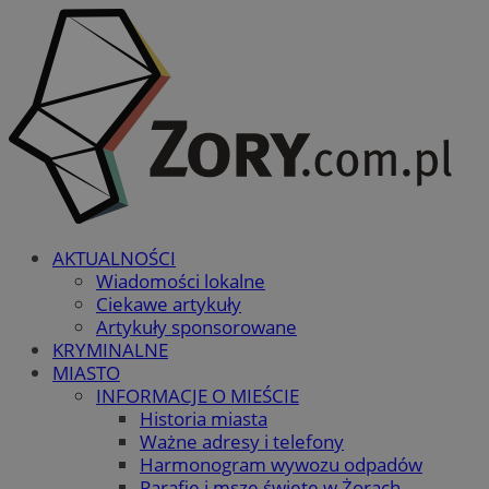
AKTUALNOŚCI
Wiadomości lokalne
Ciekawe artykuły
Artykuły sponsorowane
KRYMINALNE
MIASTO
INFORMACJE O MIEŚCIE
Historia miasta
Ważne adresy i telefony
Harmonogram wywozu odpadów
Parafie i msze święte w Żorach