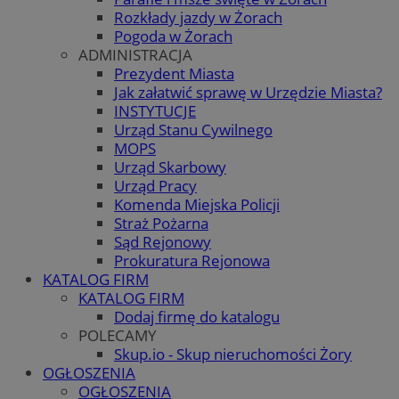
Rozkłady jazdy w Żorach
Pogoda w Żorach
ADMINISTRACJA
Prezydent Miasta
Jak załatwić sprawę w Urzędzie Miasta?
INSTYTUCJE
Urząd Stanu Cywilnego
MOPS
Urząd Skarbowy
Urząd Pracy
Komenda Miejska Policji
Straż Pożarna
Sąd Rejonowy
Prokuratura Rejonowa
KATALOG FIRM
KATALOG FIRM
Dodaj firmę do katalogu
POLECAMY
Skup.io - Skup nieruchomości Żory
OGŁOSZENIA
OGŁOSZENIA