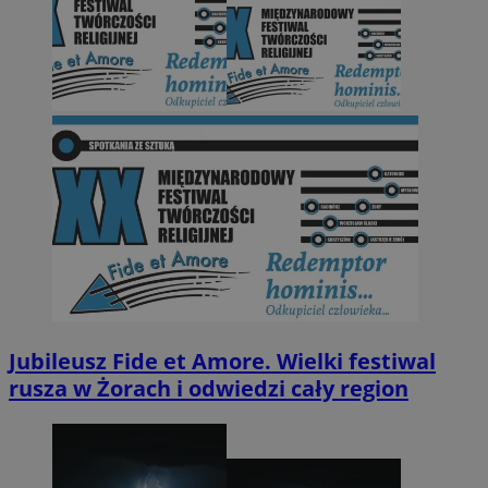
Jubileusz Fide et Amore. Wielki festiwal
rusza w Żorach i odwiedzi cały region