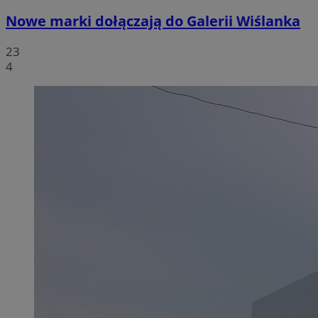
Nowe marki dołączają do Galerii Wiślanka
23
4