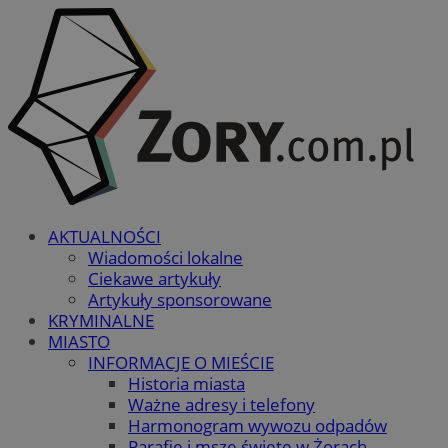
AKTUALNOŚCI
Wiadomości lokalne
Ciekawe artykuły
Artykuły sponsorowane
KRYMINALNE
MIASTO
INFORMACJE O MIEŚCIE
Historia miasta
Ważne adresy i telefony
Harmonogram wywozu odpadów
Parafie i msze święte w Żorach