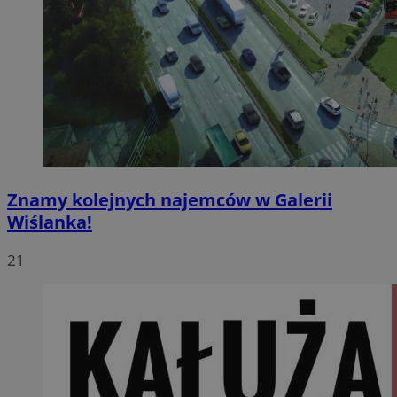
Znamy kolejnych najemców w Galerii
Wiślanka!
21