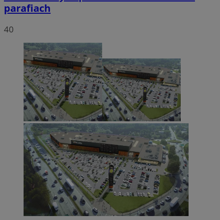
parafiach
40