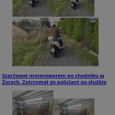
Szarżował motorowerem po chodniku w
Żorach. Zatrzymał go policjant po służbie