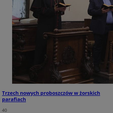
Trzech nowych proboszczów w żorskich
parafiach
40