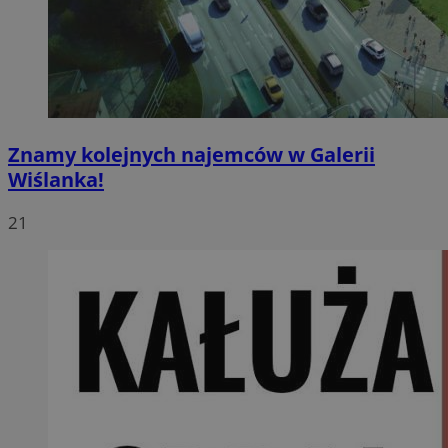
Znamy kolejnych najemców w Galerii
Wiślanka!
21