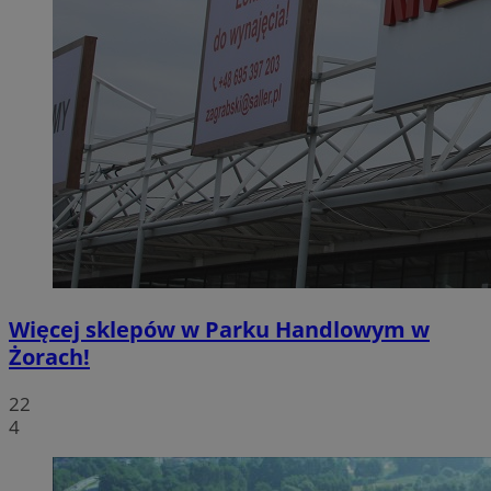
Więcej sklepów w Parku Handlowym w
Żorach!
22
4