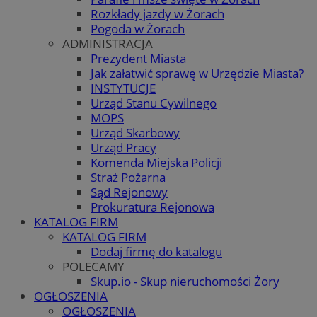
Rozkłady jazdy w Żorach
Pogoda w Żorach
ADMINISTRACJA
Prezydent Miasta
Jak załatwić sprawę w Urzędzie Miasta?
INSTYTUCJE
Urząd Stanu Cywilnego
MOPS
Urząd Skarbowy
Urząd Pracy
Komenda Miejska Policji
Straż Pożarna
Sąd Rejonowy
Prokuratura Rejonowa
KATALOG FIRM
KATALOG FIRM
Dodaj firmę do katalogu
POLECAMY
Skup.io - Skup nieruchomości Żory
OGŁOSZENIA
OGŁOSZENIA