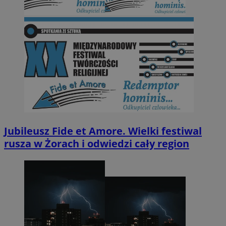
Jubileusz Fide et Amore. Wielki festiwal
rusza w Żorach i odwiedzi cały region