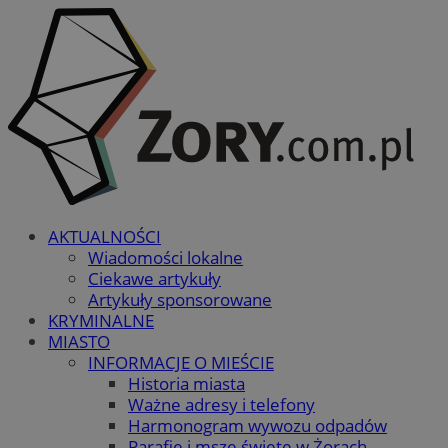
AKTUALNOŚCI
Wiadomości lokalne
Ciekawe artykuły
Artykuły sponsorowane
KRYMINALNE
MIASTO
INFORMACJE O MIEŚCIE
Historia miasta
Ważne adresy i telefony
Harmonogram wywozu odpadów
Parafie i msze święte w Żorach