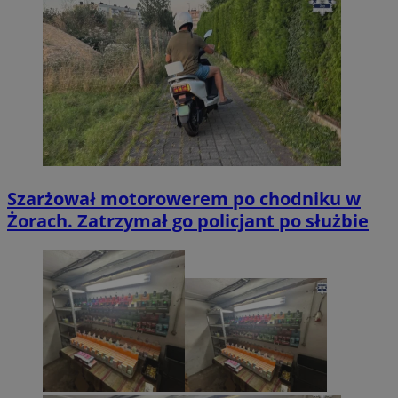
Szarżował motorowerem po chodniku w
Żorach. Zatrzymał go policjant po służbie