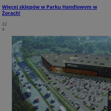
Więcej sklepów w Parku Handlowym w
Żorach!
22
4