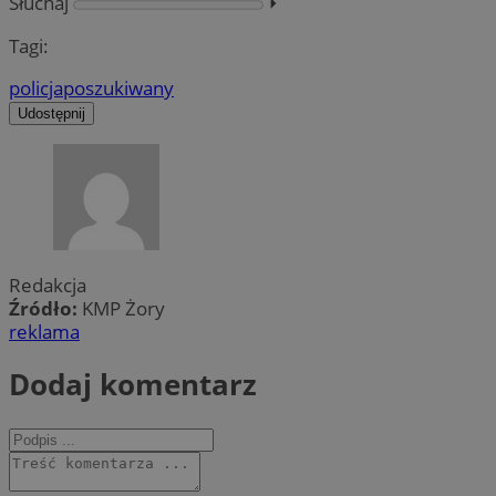
Słuchaj
⏵︎
Tagi:
policja
poszukiwany
Udostępnij
Redakcja
Źródło:
KMP Żory
reklama
Dodaj komentarz