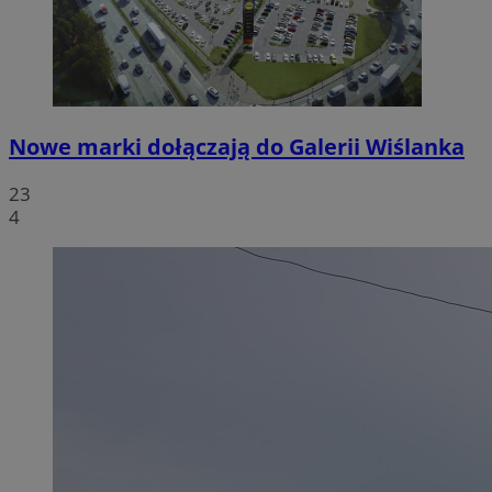
Nowe marki dołączają do Galerii Wiślanka
23
4