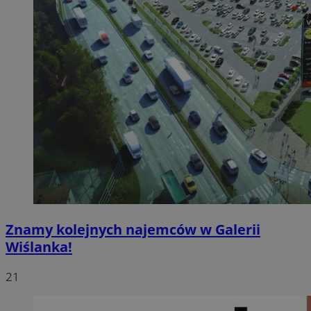
Znamy kolejnych najemców w Galerii
Wiślanka!
21