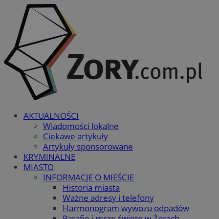
AKTUALNOŚCI
Wiadomości lokalne
Ciekawe artykuły
Artykuły sponsorowane
KRYMINALNE
MIASTO
INFORMACJE O MIEŚCIE
Historia miasta
Ważne adresy i telefony
Harmonogram wywozu odpadów
Parafie i msze święte w Żorach