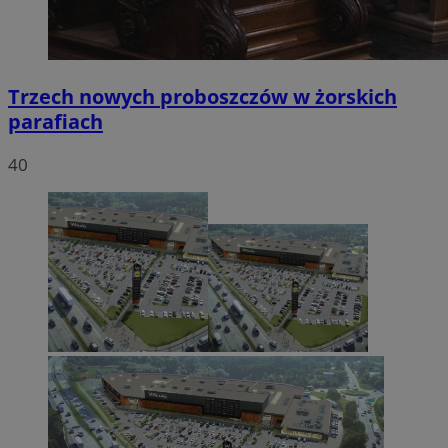
Trzech nowych proboszczów w żorskich
parafiach
40