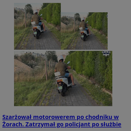
Szarżował motorowerem po chodniku w
Żorach. Zatrzymał go policjant po służbie