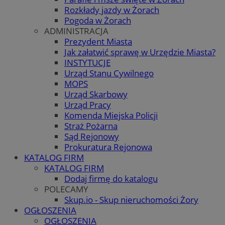
Rozkłady jazdy w Żorach
Pogoda w Żorach
ADMINISTRACJA
Prezydent Miasta
Jak załatwić sprawę w Urzędzie Miasta?
INSTYTUCJE
Urząd Stanu Cywilnego
MOPS
Urząd Skarbowy
Urząd Pracy
Komenda Miejska Policji
Straż Pożarna
Sąd Rejonowy
Prokuratura Rejonowa
KATALOG FIRM
KATALOG FIRM
Dodaj firmę do katalogu
POLECAMY
Skup.io - Skup nieruchomości Żory
OGŁOSZENIA
OGŁOSZENIA