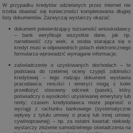
W przypadku kredytów udzielanych przez internet nie
trzeba obawiać się konieczności kompletowania długiej
listy dokumentów. Zazwyczaj wystarczy okazać:
dokument potwierdzający tożsamość wnioskodawcy
– bank weryfikuje wszystkie dane, jak np.
narodowość czy wiek, a osoba starająca się o
kredyt musi w odpowiednich polach elektronicznego
formularza wprowadzić wymagane informacje;
zaświadczenie o uzyskiwanych dochodach – to
podstawa do rzetelnej oceny czyjejś zdolności
kredytowej – tego rodzaju dokument wystawia
pracodawca; renciści i emeryci mogą z kolei
przedłożyć stosowny odcinek (pasek), który
poświadczy o wysokości uzyskiwanej emerytury lub
renty; czasem kredytodawca może poprosić o
wyciągi z rachunku bankowego (systematyczne
wpływy z tytułu umowy o pracę lub innej umowy
cywilnoprawnej) – np. za ostatni kwartał; niekiedy
wystarczy złożenie samodzielnego oświadczenia na