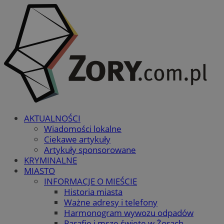
AKTUALNOŚCI
Wiadomości lokalne
Ciekawe artykuły
Artykuły sponsorowane
KRYMINALNE
MIASTO
INFORMACJE O MIEŚCIE
Historia miasta
Ważne adresy i telefony
Harmonogram wywozu odpadów
Parafie i msze święte w Żorach