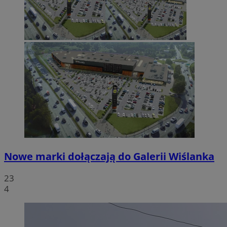
Nowe marki dołączają do Galerii Wiślanka
23
4