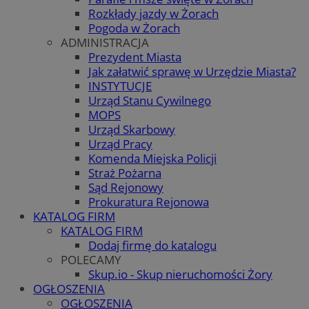
Rozkłady jazdy w Żorach
Pogoda w Żorach
ADMINISTRACJA
Prezydent Miasta
Jak załatwić sprawę w Urzędzie Miasta?
INSTYTUCJE
Urząd Stanu Cywilnego
MOPS
Urząd Skarbowy
Urząd Pracy
Komenda Miejska Policji
Straż Pożarna
Sąd Rejonowy
Prokuratura Rejonowa
KATALOG FIRM
KATALOG FIRM
Dodaj firmę do katalogu
POLECAMY
Skup.io - Skup nieruchomości Żory
OGŁOSZENIA
OGŁOSZENIA