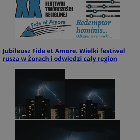
Jubileusz Fide et Amore. Wielki festiwal
rusza w Żorach i odwiedzi cały region