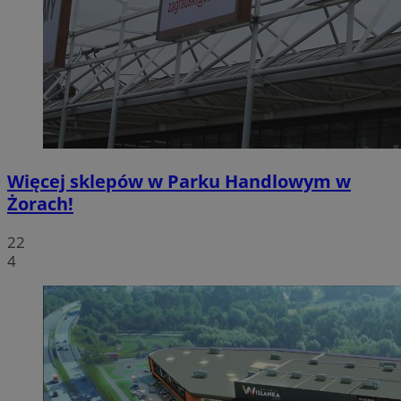
Więcej sklepów w Parku Handlowym w
Żorach!
22
4