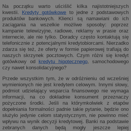
Na początku warto uściślić kilka najistotniejszych
kwestii.
Kredyty gotówkowe
to jedne z podstawowych
produktów bankowych. Klienci są namawiani do ich
zaciągania na wszelkie możliwe sposoby: poprzez
kampanie telewizyjne, radiowe, reklamy w prasie oraz
internecie, ale nie tylko. Doradcy często kontaktują się
telefonicznie z potencjalnymi kredytobiorcami. Nierzadko
zdarza się też, że oferty w formie papierowej trafiają do
naszych skrzynek pocztowych. Czym różni się kredyt
gotówkowy od
kredytu hipotecznego
, samochodowego
czy nawet konsolidacyjnego?
Przede wszystkim tym, że w odróżnieniu od wcześniej
wymienionych nie jest kredytem celowym. Innymi słowy,
podmiot udzielający wsparcia finansowego nie wymaga
informacji, na co dokładnie konsument przeznaczy
pożyczone środki. Jeśli na którymkolwiek z etapów
dopełniania formalności padnie takie pytanie, będzie ono
służyło jedynie celom statystycznym, nie powinno mieć
wpływu na wynik decyzji kredytowej. Banki na podstawie
zebranych danych będą mogły jeszcze lepiej