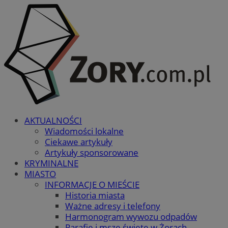
AKTUALNOŚCI
Wiadomości lokalne
Ciekawe artykuły
Artykuły sponsorowane
KRYMINALNE
MIASTO
INFORMACJE O MIEŚCIE
Historia miasta
Ważne adresy i telefony
Harmonogram wywozu odpadów
Parafie i msze święte w Żorach