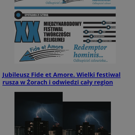
Jubileusz Fide et Amore. Wielki festiwal
rusza w Żorach i odwiedzi cały region