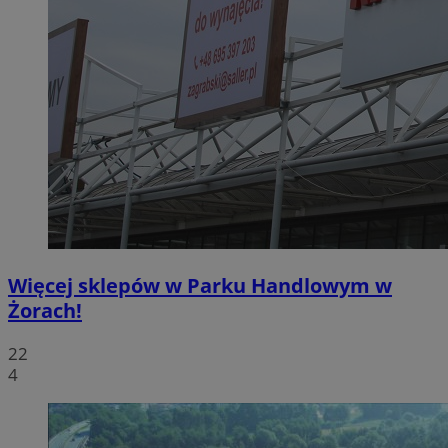
Więcej sklepów w Parku Handlowym w
Żorach!
22
4