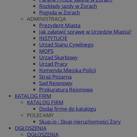
Rozkłady jazdy w Żorach
Pogoda w Żorach
ADMINISTRACJA
Prezydent Miasta
Jak załatwić sprawę w Urzędzie Miasta?
INSTYTUCJE
Urząd Stanu Cywilnego
MOPS
Urząd Skarbowy
Urząd Pracy
Komenda Miejska Policji
Straż Pożarna
Sąd Rejonowy
Prokuratura Rejonowa
KATALOG FIRM
KATALOG FIRM
Dodaj firmę do katalogu
POLECAMY
Skup.io - Skup nieruchomości Żory
OGŁOSZENIA
OGŁOSZENIA