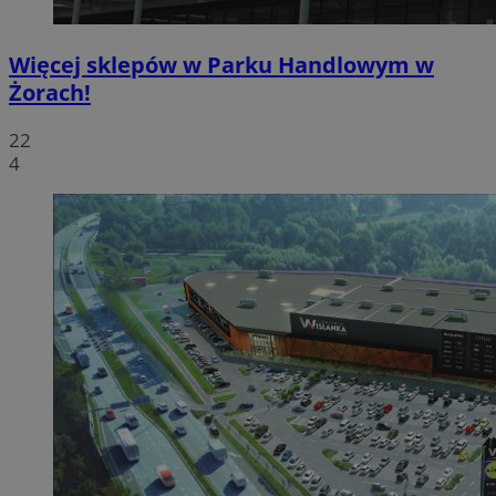
Więcej sklepów w Parku Handlowym w
Żorach!
22
4