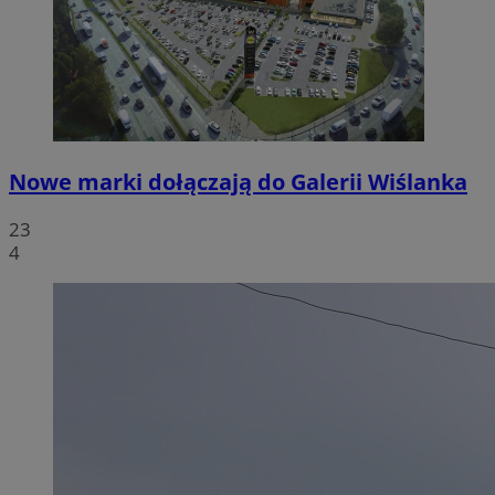
Nowe marki dołączają do Galerii Wiślanka
23
4