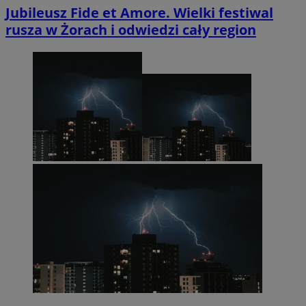
Jubileusz Fide et Amore. Wielki festiwal
rusza w Żorach i odwiedzi cały region