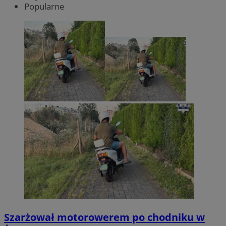
Popularne
Szarżował motorowerem po chodniku w