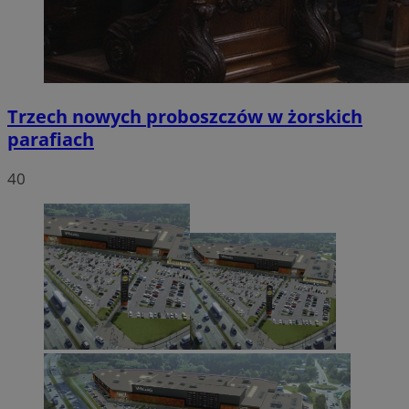
Trzech nowych proboszczów w żorskich
parafiach
40