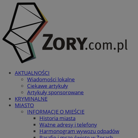
AKTUALNOŚCI
Wiadomości lokalne
Ciekawe artykuły
Artykuły sponsorowane
KRYMINALNE
MIASTO
INFORMACJE O MIEŚCIE
Historia miasta
Ważne adresy i telefony
Harmonogram wywozu odpadów
Parafie i msze święte w Żorach