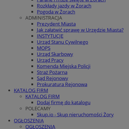
Rozkłady jazdy w Żorach
Pogoda w Żorach
ADMINISTRACJA
Prezydent Miasta
Jak załatwić sprawę w Urzędzie Miasta?
INSTYTUCJE
Urząd Stanu Cywilnego
MOPS
Urząd Skarbowy
Urząd Pracy
Komenda Miejska Policji
Straż Pożarna
Sąd Rejonowy
Prokuratura Rejonowa
KATALOG FIRM
KATALOG FIRM
Dodaj firmę do katalogu
POLECAMY
Skup.io - Skup nieruchomości Żory
OGŁOSZENIA
OGŁOSZENIA