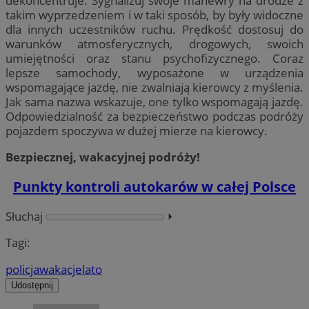
dekoncentruje. Sygnalizuj swoje manewry na drodze z
takim wyprzedzeniem i w taki sposób, by były widoczne
dla innych uczestników ruchu. Prędkość dostosuj do
warunków atmosferycznych, drogowych, swoich
umiejętności oraz stanu psychofizycznego. Coraz
lepsze samochody, wyposażone w urządzenia
wspomagające jazdę, nie zwalniają kierowcy z myślenia.
Jak sama nazwa wskazuje, one tylko wspomagają jazdę.
Odpowiedzialność za bezpieczeństwo podczas podróży
pojazdem spoczywa w dużej mierze na kierowcy.
Bezpiecznej, wakacyjnej podróży!
Punkty kontroli autokarów w całej Polsce
Słuchaj
⏵︎
Tagi:
policja
wakacje
lato
Udostępnij