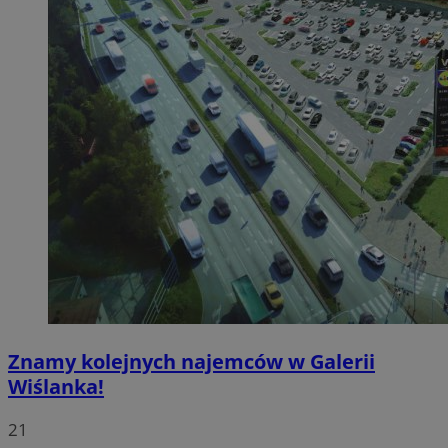
Znamy kolejnych najemców w Galerii
Wiślanka!
21