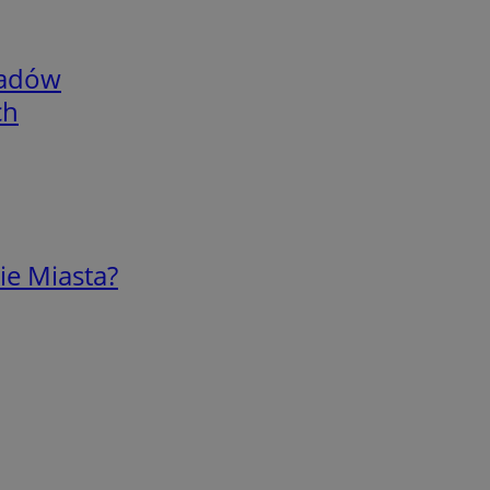
adów
ch
ie Miasta?