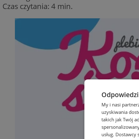
Czas czytania: 4 min.
Odpowiedzia
My i nasi partne
uzyskiwania dost
takich jak Twój a
spersonalizowanyc
usług.
Dostawcy s