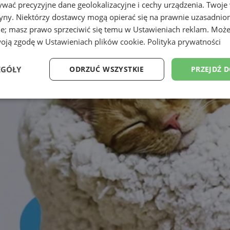
wać precyzyjne dane geolokalizacyjne i cechy urządzenia. Twoje
tryny. Niektórzy dostawcy mogą opierać się na prawnie uzasadnio
ie; masz prawo sprzeciwić się temu w
Ustawieniach reklam
. Może
woją zgodę w
Ustawieniach plików cookie
.
Polityka prywatności
EGÓŁY
ODRZUĆ WSZYSTKIE
PRZEJDŹ 
Wydajność
Targetowanie
Funkcjonalność
Ni
ezbędne
Wydajność
Targetowanie
Funkcjonalność
Niesklasyfikow
ie umożliwiają korzystanie z podstawowych funkcji strony internetowej, takich jak log
Bez niezbędnych plików cookie nie można prawidłowo korzystać ze strony internetowe
Okres
Provider
/
Domena
Opis
przechowywania