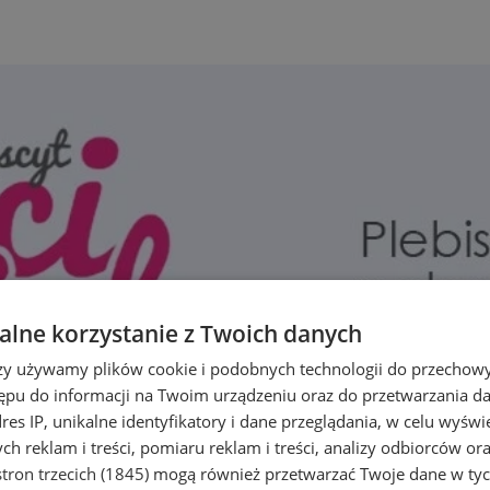
lne korzystanie z Twoich danych
rzy używamy plików cookie i podobnych technologii do przechow
ępu do informacji na Twoim urządzeniu oraz do przetwarzania 
dres IP, unikalne identyfikatory i dane przeglądania, w celu wyświ
h reklam i treści, pomiaru reklam i treści, analizy odbiorców or
tron trzecich (1845)
mogą również przetwarzać Twoje dane w tych