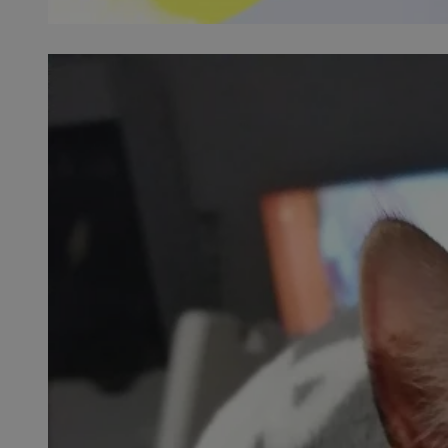
SessID
QeSessID
MvSessID
__cf_bm
suid
INGRESSCOOKIE
euds
VISITOR_PRIVACY_