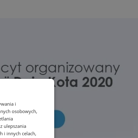
ywania i
danych osobowych,
etlania
az ulepszania
 i innych celach,