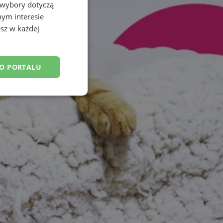
 wybory dotyczą
nym interesie
sz w każdej
DO PORTALU
esklasyfikowane
ane
owanie użytkownika i
j.