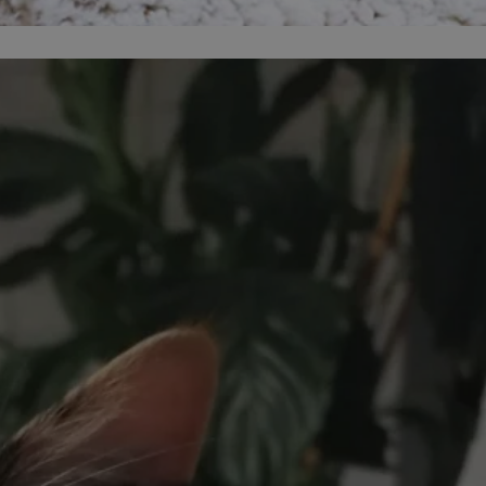
entyfikator sesji.
entyfikator sesji.
entyfikator sesji.
niania ludzi i
trony internetowej,
e ważnych raportów
ryny internetowej.
 identyfikatora
erów obsługuje
ekście
lu optymalizacji
 do przechowywania
niu do usług
e, czy użytkownik
enia lub reklamy.
nformacje o zgodzie
ncjach dotyczących
ia z witryny.
olityki prywatności
ich przestrzeganie
temu użytkownik nie