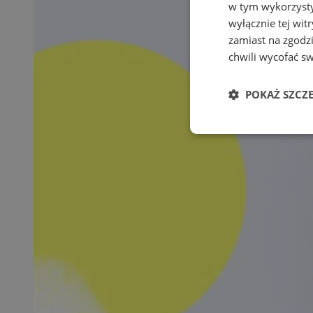
w tym wykorzysty
wyłącznie tej wi
zamiast na zgodz
chwili wycofać s
POKAŻ SZCZ
Niezbędne
Ni
Niezbędne pliki cook
zarządzanie kontem. 
Nazwa