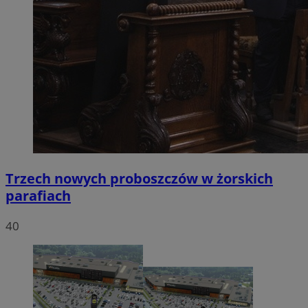
Trzech nowych proboszczów w żorskich
parafiach
40