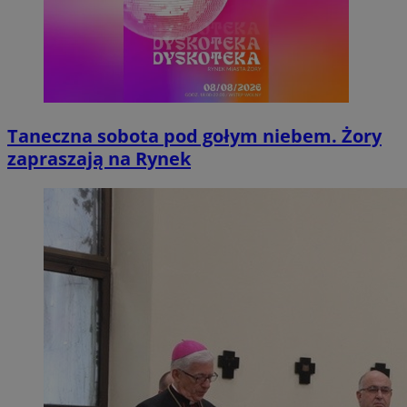
Taneczna sobota pod gołym niebem. Żory
zapraszają na Rynek