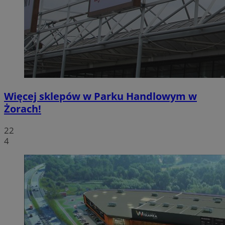
Więcej sklepów w Parku Handlowym w
Żorach!
22
4