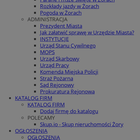
Rozkłady jazdy w Żorach
Pogoda w Żorach
ADMINISTRACJA
Prezydent Miasta
Jak załatwić sprawę w Urzędzie Miasta?
INSTYTUCJE
Urząd Stanu Cywilnego
MOPS
Urząd Skarbowy
Urząd Pracy
Komenda Miejska Policji
Straż Pożarna
Sąd Rejonowy
Prokuratura Rejonowa
KATALOG FIRM
KATALOG FIRM
Dodaj firmę do katalogu
POLECAMY
Skup.io - Skup nieruchomości Żory
OGŁOSZENIA
OGŁOSZENIA