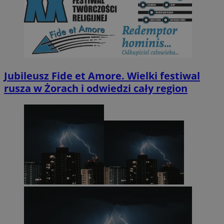
Jubileusz Fide et Amore. Wielki festiwal
rusza w Żorach i odwiedzi cały region