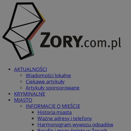
AKTUALNOŚCI
Wiadomości lokalne
Ciekawe artykuły
Artykuły sponsorowane
KRYMINALNE
MIASTO
INFORMACJE O MIEŚCIE
Historia miasta
Ważne adresy i telefony
Harmonogram wywozu odpadów
Parafie i msze święte w Żorach