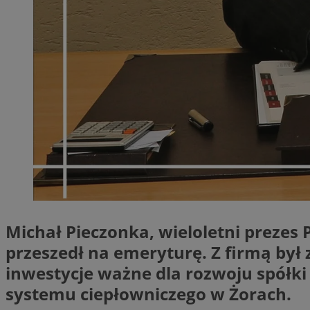
SessID
QeSessID
MvSessID
__cf_bm
suid
INGRESSCOOKIE
euds
Michał Pieczonka, wieloletni prezes 
przeszedł na emeryturę. Z firmą był
VISITOR_PRIVACY_
inwestycje ważne dla rozwoju spółki
systemu ciepłowniczego w Żorach.