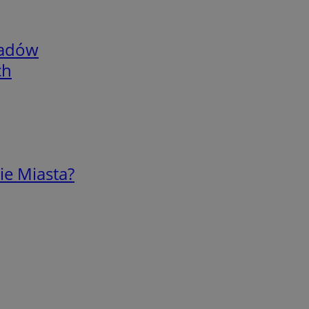
adów
ch
ie Miasta?