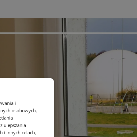
ywania i
danych osobowych,
etlania
az ulepszania
 i innych celach,