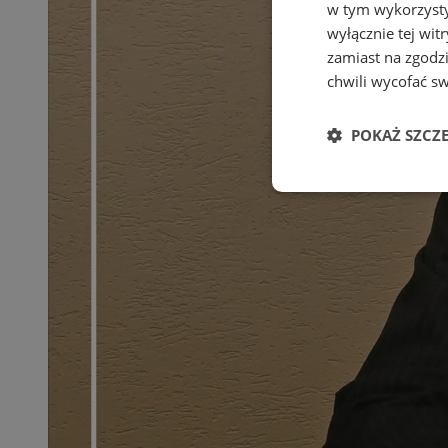
w tym wykorzysty
wyłącznie tej wi
zamiast na zgodz
chwili wycofać s
POKAŻ SZCZ
Niezbędne
Ni
Niezbędne pliki cook
zarządzanie kontem. 
Nazwa