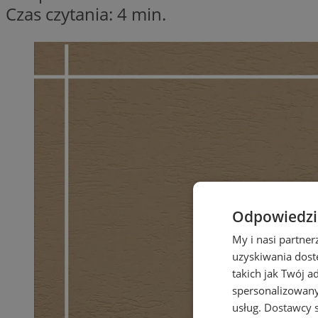
Czas czytania: 4 min.
Odpowiedzia
My i nasi partne
uzyskiwania dost
takich jak Twój a
spersonalizowanyc
usług.
Dostawcy s