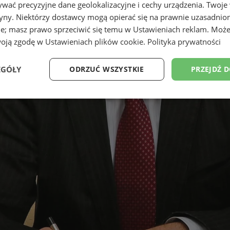
wać precyzyjne dane geolokalizacyjne i cechy urządzenia. Twoje
tryny. Niektórzy dostawcy mogą opierać się na prawnie uzasadnio
ie; masz prawo sprzeciwić się temu w
Ustawieniach reklam
. Może
woją zgodę w
Ustawieniach plików cookie
.
Polityka prywatności
EGÓŁY
ODRZUĆ WSZYSTKIE
PRZEJDŹ 
Wydajność
Targetowanie
Funkcjonalność
Ni
ezbędne
Wydajność
Targetowanie
Funkcjonalność
Niesklasyfikow
ie umożliwiają korzystanie z podstawowych funkcji strony internetowej, takich jak log
Bez niezbędnych plików cookie nie można prawidłowo korzystać ze strony internetowe
Okres
Provider
/
Domena
Opis
przechowywania