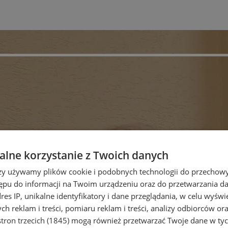
lne korzystanie z Twoich danych
rzy używamy plików cookie i podobnych technologii do przechow
ępu do informacji na Twoim urządzeniu oraz do przetwarzania 
dres IP, unikalne identyfikatory i dane przeglądania, w celu wyświ
h reklam i treści, pomiaru reklam i treści, analizy odbiorców or
tron trzecich (1845)
mogą również przetwarzać Twoje dane w tych