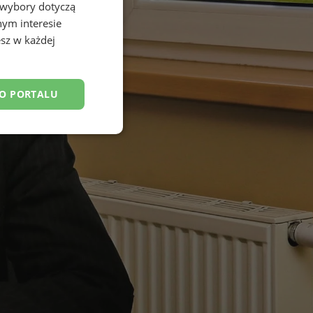
 wybory dotyczą
nym interesie
sz w każdej
DO PORTALU
esklasyfikowane
ane
owanie użytkownika i
j.