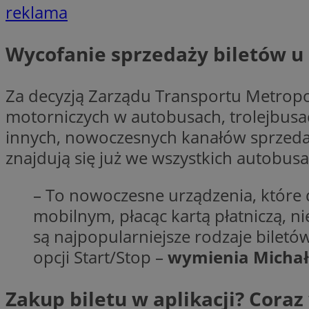
reklama
Wycofanie sprzedaży biletów u
li_gc
CookieScriptConse
Za decyzją Zarządu Transportu Metropo
motorniczych w autobusach, trolejbusac
innych, nowoczesnych kanałów sprzedaży
znajdują się już we wszystkich autobusa
Nazwa
Nazwa
– To nowoczesne urządzenia, które 
Nazwa
gid_CAESEEbgrCsX
mobilnym, płacąc kartą płatniczą, ni
_ga_L2744325BY
__mguid_
tt_viewer
są najpopularniejsze rodzaje biletó
_ga
opcji Start/Stop –
wymienia Michał
DSID
Zakup biletu w aplikacji? Coraz
ADKUID