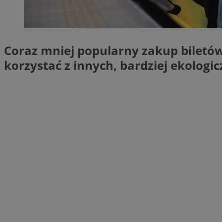
SessID
QeSessID
MvSessID
Coraz mniej popularny zakup biletów
__cf_bm
korzystać z innych, bardziej ekolog
suid
INGRESSCOOKIE
euds
VISITOR_PRIVACY_