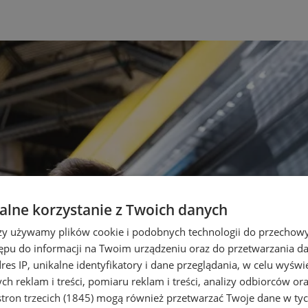
lne korzystanie z Twoich danych
rzy używamy plików cookie i podobnych technologii do przechow
ępu do informacji na Twoim urządzeniu oraz do przetwarzania 
dres IP, unikalne identyfikatory i dane przeglądania, w celu wyświ
h reklam i treści, pomiaru reklam i treści, analizy odbiorców or
tron trzecich (1845)
mogą również przetwarzać Twoje dane w tych