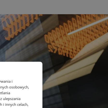
ywania i
danych osobowych,
etlania
az ulepszania
 i innych celach,