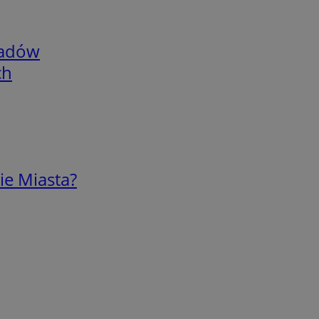
adów
ch
ie Miasta?