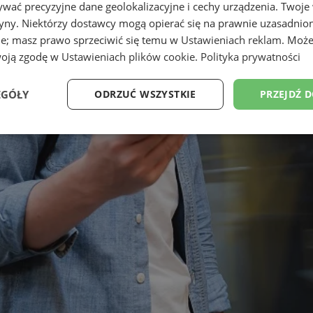
wać precyzyjne dane geolokalizacyjne i cechy urządzenia. Twoje
tryny. Niektórzy dostawcy mogą opierać się na prawnie uzasadnio
ie; masz prawo sprzeciwić się temu w
Ustawieniach reklam
. Może
woją zgodę w
Ustawieniach plików cookie
.
Polityka prywatności
EGÓŁY
ODRZUĆ WSZYSTKIE
PRZEJDŹ 
Wydajność
Targetowanie
Funkcjonalność
Ni
ezbędne
Wydajność
Targetowanie
Funkcjonalność
Niesklasyfikow
ie umożliwiają korzystanie z podstawowych funkcji strony internetowej, takich jak log
Bez niezbędnych plików cookie nie można prawidłowo korzystać ze strony internetowe
Okres
Provider
/
Domena
Opis
przechowywania