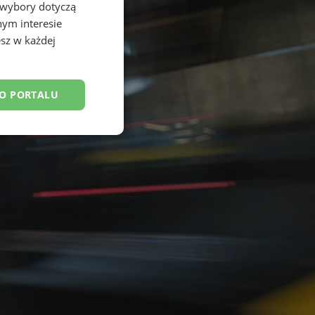
 wybory dotyczą
nym interesie
sz w każdej
DO PORTALU
esklasyfikowane
ane
owanie użytkownika i
j.