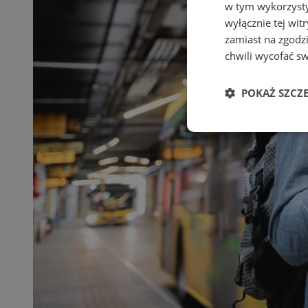
w tym wykorzysty
wyłącznie tej wi
zamiast na zgodz
chwili wycofać s
POKAŻ SZCZ
Niezbędne
Ni
Niezbędne pliki cook
zarządzanie kontem. 
Nazwa