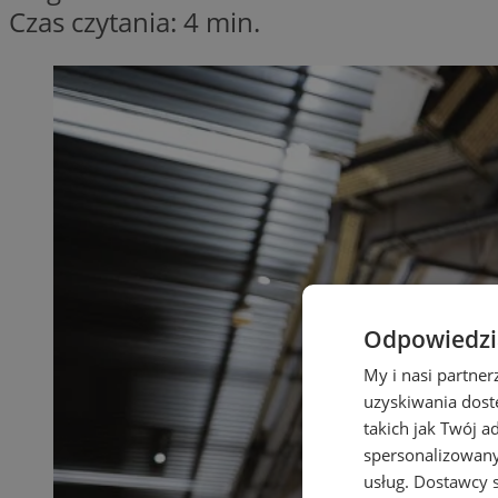
Czas czytania: 4 min.
Odpowiedzia
My i nasi partne
uzyskiwania dost
takich jak Twój a
spersonalizowanyc
usług.
Dostawcy s