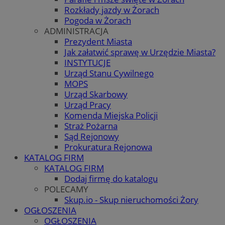
Rozkłady jazdy w Żorach
Pogoda w Żorach
ADMINISTRACJA
Prezydent Miasta
Jak załatwić sprawę w Urzędzie Miasta?
INSTYTUCJE
Urząd Stanu Cywilnego
MOPS
Urząd Skarbowy
Urząd Pracy
Komenda Miejska Policji
Straż Pożarna
Sąd Rejonowy
Prokuratura Rejonowa
KATALOG FIRM
KATALOG FIRM
Dodaj firmę do katalogu
POLECAMY
Skup.io - Skup nieruchomości Żory
OGŁOSZENIA
OGŁOSZENIA