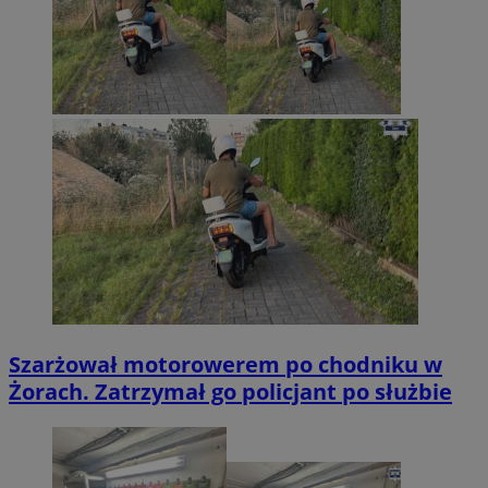
Szarżował motorowerem po chodniku w
Żorach. Zatrzymał go policjant po służbie