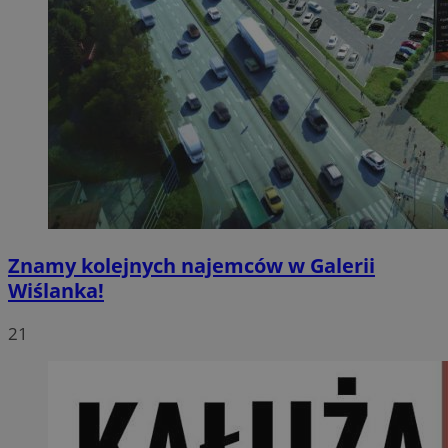
Znamy kolejnych najemców w Galerii
Wiślanka!
21