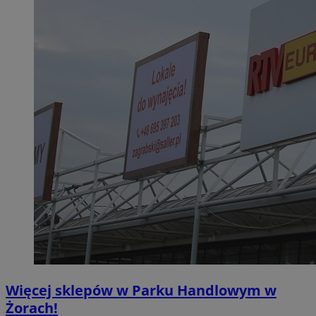
Więcej sklepów w Parku Handlowym w
Żorach!