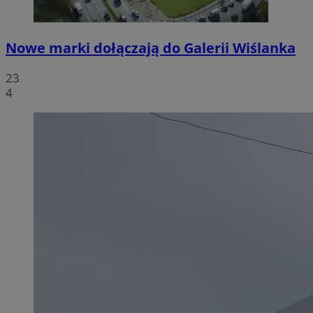
Nowe marki dołączają do Galerii Wiślanka
23
4