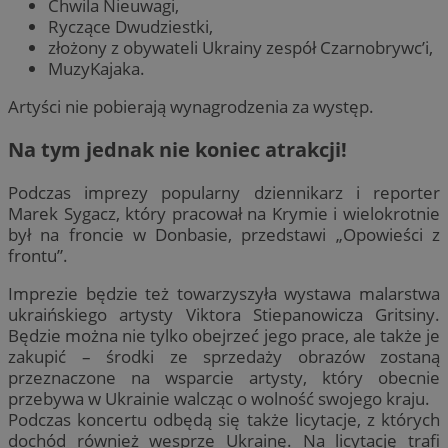
Chwila Nieuwagi,
Ryczące Dwudziestki,
złożony z obywateli Ukrainy zespół Czarnobrywc’i,
MuzyKajaka.
Artyści nie pobierają wynagrodzenia za występ.
Na tym jednak nie koniec atrakcji!
Podczas imprezy popularny dziennikarz i reporter
Marek Sygacz, który pracował na Krymie i wielokrotnie
był na froncie w Donbasie, przedstawi „Opowieści z
frontu”.
Imprezie będzie też towarzyszyła wystawa malarstwa
ukraińskiego artysty Viktora Stiepanowicza Gritsiny.
Będzie można nie tylko obejrzeć jego prace, ale także je
zakupić – środki ze sprzedaży obrazów zostaną
przeznaczone na wsparcie artysty, który obecnie
przebywa w Ukrainie walcząc o wolność swojego kraju.
Podczas koncertu odbędą się także licytacje, z których
dochód również wesprze Ukrainę. Na licytację trafi