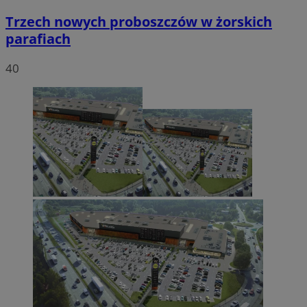
Trzech nowych proboszczów w żorskich
parafiach
40