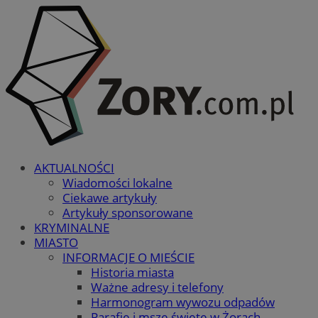
AKTUALNOŚCI
Wiadomości lokalne
Ciekawe artykuły
Artykuły sponsorowane
KRYMINALNE
MIASTO
INFORMACJE O MIEŚCIE
Historia miasta
Ważne adresy i telefony
Harmonogram wywozu odpadów
Parafie i msze święte w Żorach