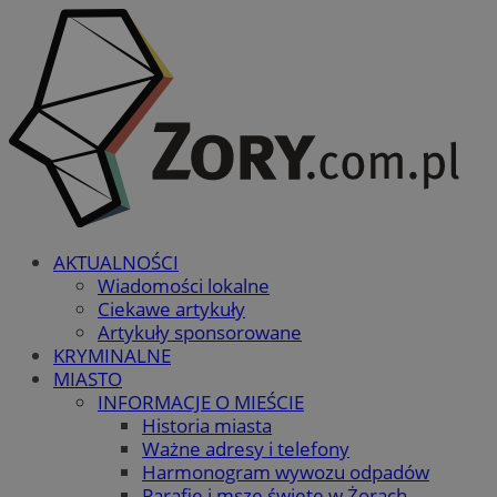
AKTUALNOŚCI
Wiadomości lokalne
Ciekawe artykuły
Artykuły sponsorowane
KRYMINALNE
MIASTO
INFORMACJE O MIEŚCIE
Historia miasta
Ważne adresy i telefony
Harmonogram wywozu odpadów
Parafie i msze święte w Żorach