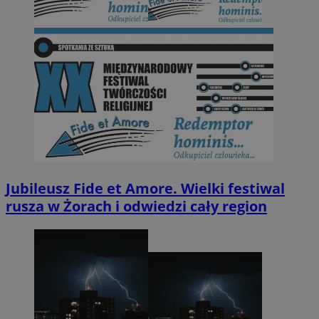
Jubileusz Fide et Amore. Wielki festiwal
rusza w Żorach i odwiedzi cały region