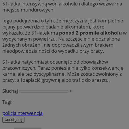
51-latka intensywną woń alkoholu i dlatego wezwał na
miejsce mundurowych.
Jego podejrzenia o tym, że mężczyzna jest kompletnie
pijany potwierdziło badanie alkomatem, które
wykazało, że 51-latek ma
ponad 2 promile alkoholu
w
wydychanym powietrzu. Na szczęście nie doznał ona
żadnych obrażeń i nie doprowadził swym brakiem
nieodpowiedzialności do wypadku przy pracy.
51-latka natychmiast odsunięto od obowiązków
pracowniczych. Teraz poniesie nie tylko konsekwencje
karne, ale też dyscyplinarne. Może zostać zwolniony z
pracy, a i zapłacić grzywnę albo trafić do aresztu.
Słuchaj
⏵︎
Tagi:
policja
interwencja
Udostępnij