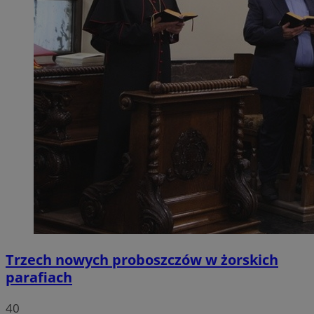
Trzech nowych proboszczów w żorskich
parafiach
40