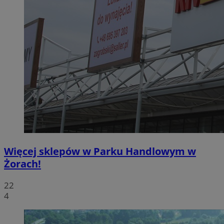
Więcej sklepów w Parku Handlowym w
Żorach!
22
4