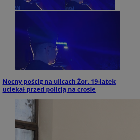
Nocny pościg na ulicach Żor. 19-latek
uciekał przed policją na crosie