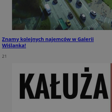
Znamy kolejnych najemców w Galerii
Wiślanka!
21