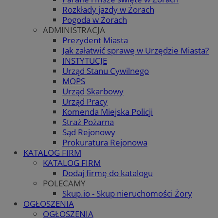
Rozkłady jazdy w Żorach
Pogoda w Żorach
ADMINISTRACJA
Prezydent Miasta
Jak załatwić sprawę w Urzędzie Miasta?
INSTYTUCJE
Urząd Stanu Cywilnego
MOPS
Urząd Skarbowy
Urząd Pracy
Komenda Miejska Policji
Straż Pożarna
Sąd Rejonowy
Prokuratura Rejonowa
KATALOG FIRM
KATALOG FIRM
Dodaj firmę do katalogu
POLECAMY
Skup.io - Skup nieruchomości Żory
OGŁOSZENIA
OGŁOSZENIA