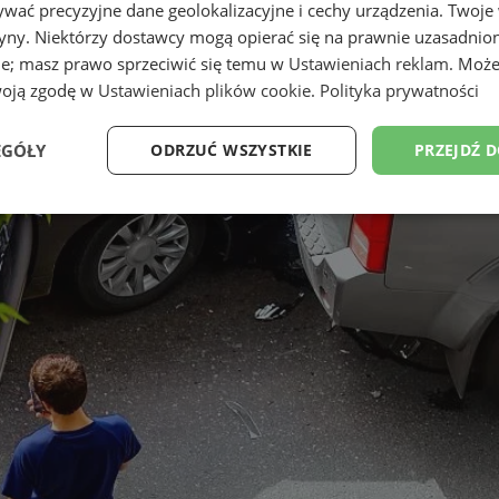
wać precyzyjne dane geolokalizacyjne i cechy urządzenia. Twoje
tryny. Niektórzy dostawcy mogą opierać się na prawnie uzasadnio
ie; masz prawo sprzeciwić się temu w
Ustawieniach reklam
. Może
woją zgodę w
Ustawieniach plików cookie
.
Polityka prywatności
EGÓŁY
ODRZUĆ WSZYSTKIE
PRZEJDŹ 
Wydajność
Targetowanie
Funkcjonalność
Ni
ezbędne
Wydajność
Targetowanie
Funkcjonalność
Niesklasyfikow
ie umożliwiają korzystanie z podstawowych funkcji strony internetowej, takich jak log
Bez niezbędnych plików cookie nie można prawidłowo korzystać ze strony internetowe
Okres
Provider
/
Domena
Opis
przechowywania