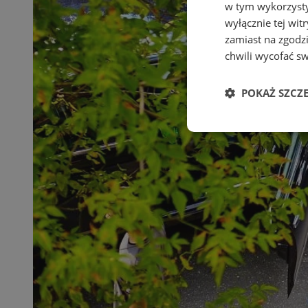
w tym wykorzysty
wyłącznie tej wi
zamiast na zgodz
chwili wycofać s
POKAŻ SZCZ
Niezbędne
Ni
Niezbędne pliki cook
zarządzanie kontem. 
Nazwa