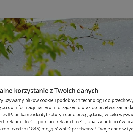
lne korzystanie z Twoich danych
rzy używamy plików cookie i podobnych technologii do przechow
ępu do informacji na Twoim urządzeniu oraz do przetwarzania 
dres IP, unikalne identyfikatory i dane przeglądania, w celu wyświ
h reklam i treści, pomiaru reklam i treści, analizy odbiorców or
tron trzecich (1845)
mogą również przetwarzać Twoje dane w tych