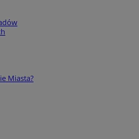
adów
ch
ie Miasta?