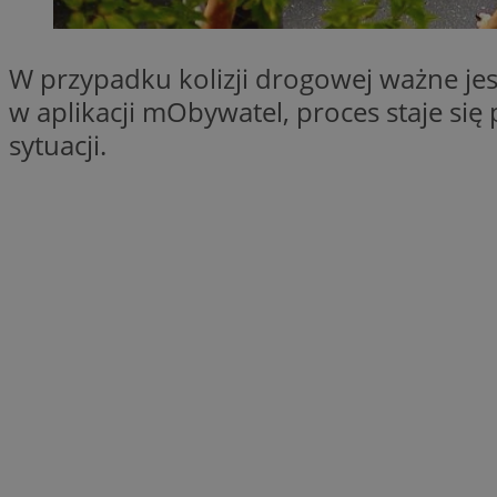
SessID
QeSessID
W przypadku kolizji drogowej ważne jes
MvSessID
w aplikacji mObywatel, proces staje się 
__cf_bm
sytuacji.
suid
INGRESSCOOKIE
euds
VISITOR_PRIVACY_