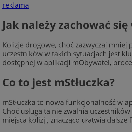
reklama
Jak należy zachować się 
li_gc
CookieScriptConse
Kolizje drogowe, choć zazwyczaj mniej
uczestników w takich sytuacjach jest k
dostępnej w aplikacji mObywatel, proces p
Nazwa
Co to jest mStłuczka?
Nazwa
Nazwa
gid_CAESEEbgrCsX
_ga_L2744325BY
__mguid_
tt_viewer
mStłuczka to nowa funkcjonalność w apl
_ga
Choć usługa ta nie zwalnia uczestników
DSID
miejsca kolizji, znacząco ułatwia dalsze 
ADKUID