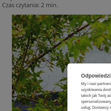
Czas czytania: 2 min.
Odpowiedzia
My i nasi partne
uzyskiwania dost
takich jak Twój a
spersonalizowanyc
usług.
Dostawcy s