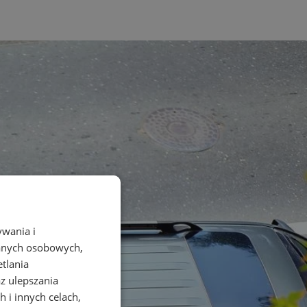
ywania i
danych osobowych,
etlania
az ulepszania
 i innych celach,