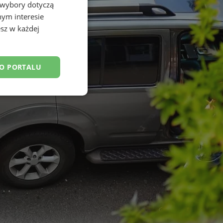
 wybory dotyczą
nym interesie
sz w każdej
DO PORTALU
esklasyfikowane
ane
owanie użytkownika i
j.