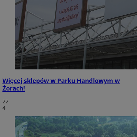
Więcej sklepów w Parku Handlowym w
Żorach!
22
4