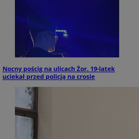
Nocny pościg na ulicach Żor. 19-latek
uciekał przed policją na crosie