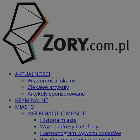
AKTUALNOŚCI
Wiadomości lokalne
Ciekawe artykuły
Artykuły sponsorowane
KRYMINALNE
MIASTO
INFORMACJE O MIEŚCIE
Historia miasta
Ważne adresy i telefony
Harmonogram wywozu odpadów
Parafie i msze święte w Żorach