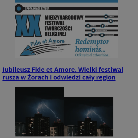
Jubileusz Fide et Amore. Wielki festiwal
rusza w Żorach i odwiedzi cały region