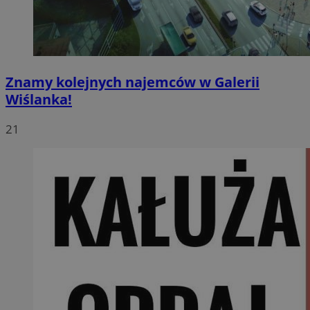
Znamy kolejnych najemców w Galerii
Wiślanka!
21