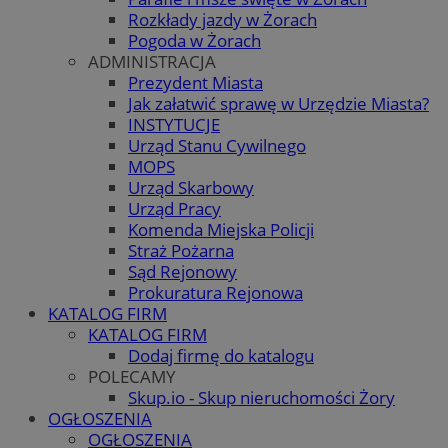
Rozkłady jazdy w Żorach
Pogoda w Żorach
ADMINISTRACJA
Prezydent Miasta
Jak załatwić sprawę w Urzędzie Miasta?
INSTYTUCJE
Urząd Stanu Cywilnego
MOPS
Urząd Skarbowy
Urząd Pracy
Komenda Miejska Policji
Straż Pożarna
Sąd Rejonowy
Prokuratura Rejonowa
KATALOG FIRM
KATALOG FIRM
Dodaj firmę do katalogu
POLECAMY
Skup.io - Skup nieruchomości Żory
OGŁOSZENIA
OGŁOSZENIA