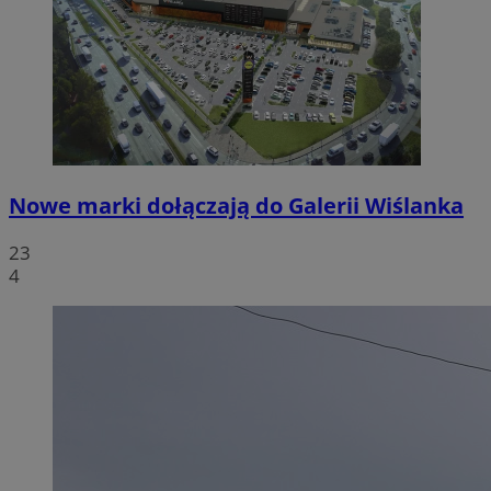
Nowe marki dołączają do Galerii Wiślanka
23
4