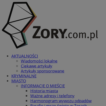
AKTUALNOŚCI
Wiadomości lokalne
Ciekawe artykuły
Artykuły sponsorowane
KRYMINALNE
MIASTO
INFORMACJE O MIEŚCIE
Historia miasta
Ważne adresy i telefony
Harmonogram wywozu odpadów
Parafie i msze święte w Żorach