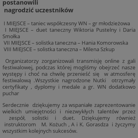
postanowili
nagrodzić uczestników
I MIEJSCE – taniec współczesny WN – gr młodzieżowa
I MIEJSCE – duet taneczny Wiktoria Pustelny i Daria
Smołka
VII MIEJSCE – solistka taneczna – Hania Komorowska
VIII MIEJSCE – solistka taneczna – Milena Szkup
Organizatorzy zorganizowali transmisję online z gali
festiwalowej, podczas której mogliśmy obejrzeć nasze
występy i choć na chwilę przenieść się w atmosferę
festiwalową .Wszystkie nagrodzone Nutki otrzymały
certyfikaty , dyplomy i medale a gr. WN dodatkowo
puchar
Serdecznie dziękujemy za wspaniałe zaprezentowanie
wielkich umiejętności i niezwykłych talentów przez
zespół, solistki i duet. Dziękujemy również
instruktorom M. Kożuch , A i K. Gorasdza i życzymy
wszystkim kolejnych sukcesów.