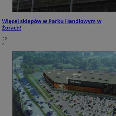
Więcej sklepów w Parku Handlowym w
Żorach!
22
4