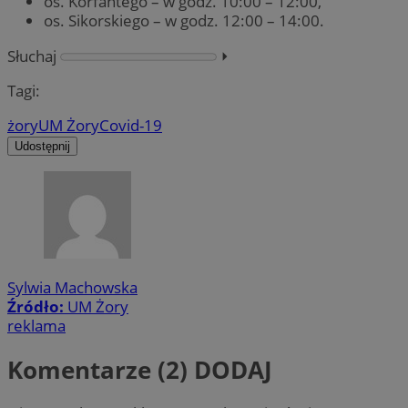
os. Korfantego – w godz. 10:00 – 12:00,
os. Sikorskiego – w godz. 12:00 – 14:00.
Słuchaj
⏵︎
Tagi:
żory
UM Żory
Covid-19
Udostępnij
Sylwia Machowska
Źródło:
UM Żory
reklama
Komentarze (2)
DODAJ