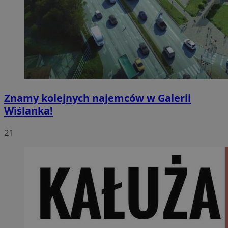
Znamy kolejnych najemców w Galerii
Wiślanka!
21