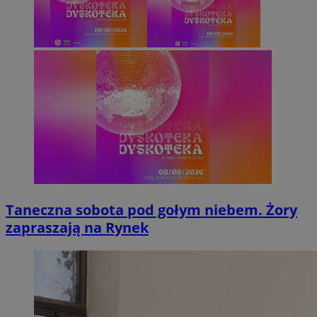
Taneczna sobota pod gołym niebem. Żory
zapraszają na Rynek