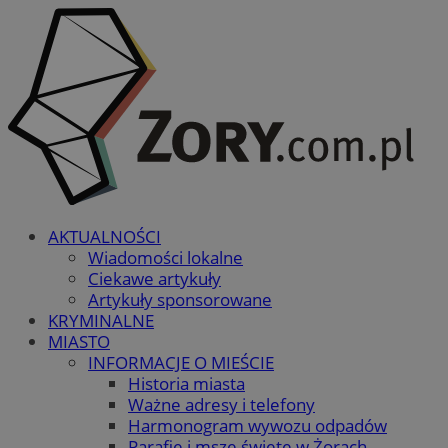
AKTUALNOŚCI
Wiadomości lokalne
Ciekawe artykuły
Artykuły sponsorowane
KRYMINALNE
MIASTO
INFORMACJE O MIEŚCIE
Historia miasta
Ważne adresy i telefony
Harmonogram wywozu odpadów
Parafie i msze święte w Żorach