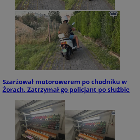
Szarżował motorowerem po chodniku w
Żorach. Zatrzymał go policjant po służbie