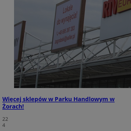
Więcej sklepów w Parku Handlowym w
Żorach!
22
4