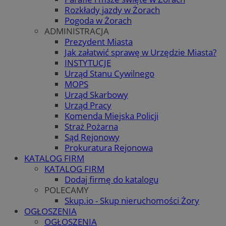
Rozkłady jazdy w Żorach
Pogoda w Żorach
ADMINISTRACJA
Prezydent Miasta
Jak załatwić sprawę w Urzędzie Miasta?
INSTYTUCJE
Urząd Stanu Cywilnego
MOPS
Urząd Skarbowy
Urząd Pracy
Komenda Miejska Policji
Straż Pożarna
Sąd Rejonowy
Prokuratura Rejonowa
KATALOG FIRM
KATALOG FIRM
Dodaj firmę do katalogu
POLECAMY
Skup.io - Skup nieruchomości Żory
OGŁOSZENIA
OGŁOSZENIA