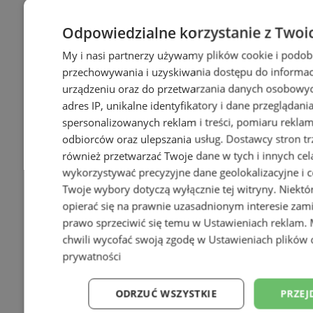
Odpowiedzialne korzystanie z Twoi
My i nasi partnerzy używamy plików cookie i podob
przechowywania i uzyskiwania dostępu do informac
urządzeniu oraz do przetwarzania danych osobowych
adres IP, unikalne identyfikatory i dane przeglądani
spersonalizowanych reklam i treści, pomiaru reklam i
odbiorców oraz ulepszania usług.
Dostawcy stron tr
również przetwarzać Twoje dane w tych i innych cel
wykorzystywać precyzyjne dane geolokalizacyjne i c
Twoje wybory dotyczą wyłącznie tej witryny. Niekt
opierać się na prawnie uzasadnionym interesie zami
prawo sprzeciwić się temu w
Ustawieniach reklam
.
chwili wycofać swoją zgodę w
Ustawieniach plików 
prywatności
ODRZUĆ WSZYSTKIE
PRZEJ