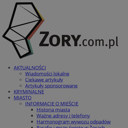
AKTUALNOŚCI
Wiadomości lokalne
Ciekawe artykuły
Artykuły sponsorowane
KRYMINALNE
MIASTO
INFORMACJE O MIEŚCIE
Historia miasta
Ważne adresy i telefony
Harmonogram wywozu odpadów
Parafie i msze święte w Żorach