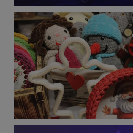
Inc.
.simpli.fi
INGRESSCOOKIE
Ses
NGINX Inc.
bh.contextweb.com
euds
.rfihub.com
Ses