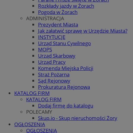
Rozkłady jazdy w Żorach
Pogoda w Żorach
ADMINISTRACJA
Prezydent Miasta
Jak załatwić sprawę w Urzędzie Miasta?
INSTYTUCJE
Urząd Stanu Cywilnego
MOPS
Urząd Skarbowy
Urząd Pracy
Komenda Miejska Policji
Straż Pożarna
Sąd Rejonowy
Prokuratura Rejonowa
KATALOG FIRM
KATALOG FIRM
Dodaj firmę do katalogu
POLECAMY
Skup.io - Skup nieruchomości Żory
OGŁOSZENIA
OGŁOSZENIA