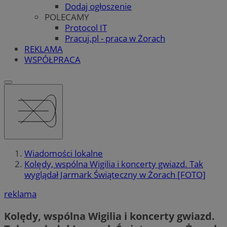
Dodaj ogłoszenie
POLECAMY
Protocol IT
Pracuj.pl - praca w Żorach
REKLAMA
WSPÓŁPRACA
Wiadomości lokalne
Kolędy, wspólna Wigilia i koncerty gwiazd. Tak
wyglądał Jarmark Świąteczny w Żorach [FOTO]
reklama
Kolędy, wspólna Wigilia i koncerty gwiazd.