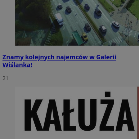
Znamy kolejnych najemców w Galerii
Wiślanka!
21