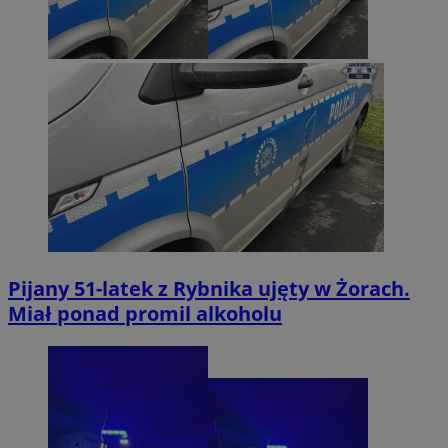
Pijany 51-latek z Rybnika ujęty w Żorach.
Miał ponad promil alkoholu