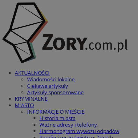
AKTUALNOŚCI
Wiadomości lokalne
Ciekawe artykuły
Artykuły sponsorowane
KRYMINALNE
MIASTO
INFORMACJE O MIEŚCIE
Historia miasta
Ważne adresy i telefony
Harmonogram wywozu odpadów
Parafie i msze święte w Żorach