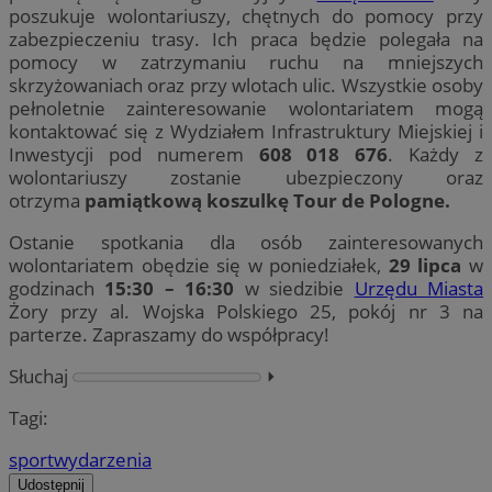
poszukuje wolontariuszy, chętnych do pomocy przy
zabezpieczeniu trasy. Ich praca będzie polegała na
pomocy w zatrzymaniu ruchu na mniejszych
skrzyżowaniach oraz przy wlotach ulic. Wszystkie osoby
pełnoletnie zainteresowanie wolontariatem mogą
kontaktować się z Wydziałem Infrastruktury Miejskiej i
Inwestycji pod numerem
608 018 676
. Każdy z
wolontariuszy zostanie ubezpieczony oraz
otrzyma
pamiątkową koszulkę Tour de Pologne.
Ostanie spotkania dla osób zainteresowanych
wolontariatem obędzie się w poniedziałek,
29 lipca
w
godzinach
15:30 – 16:30
w siedzibie
Urzędu Miasta
Żory przy al. Wojska Polskiego 25, pokój nr 3 na
parterze. Zapraszamy do współpracy!
Słuchaj
⏵︎
Tagi:
sport
wydarzenia
Udostępnij