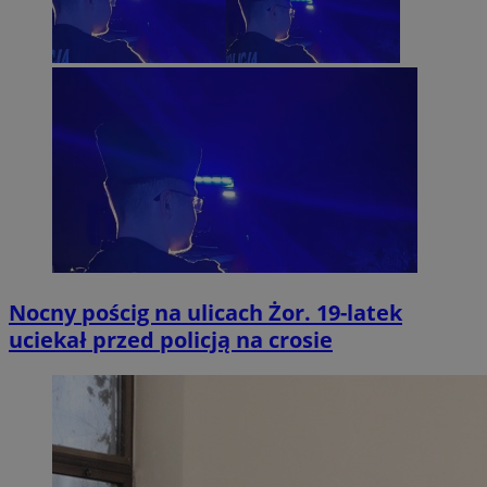
Nocny pościg na ulicach Żor. 19-latek
uciekał przed policją na crosie