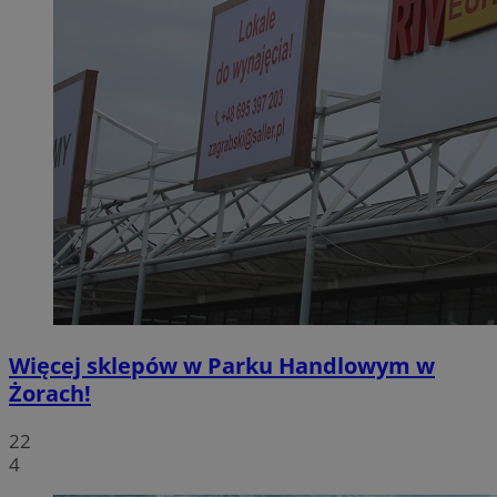
Więcej sklepów w Parku Handlowym w
Żorach!
22
4