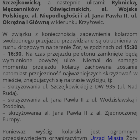
Szczejkowicką
, a następnie ulicami:
Rybnicką,
Męczenników Oświęcimskich, al. Wojska
Polskiego, al. Niepodległości i al. Jana Pawła II, ul.
Okrężną i Główną
w kierunku Krzyżowic.
W związku z koniecznością zapewnienia kolarzom
swobodnego przejazdu przewidziane są utrudnienia w
ruchu drogowym na terenie Żor, w godzinach od
15:30
– 16:30
. Na czas przejazdu peletonu zamknięte będą
wymienione powyżej ulice. Niemal do samego
momentu przejazdu kolarzy zachowana zostanie
natomiast przejezdność najważniejszych skrzyżowań w
mieście, znajdujących się na trasie wyścigu, tj:
– skrzyżowania ul. Szczejkowickiej z DW 935 (ul. Nad
Rudą),
– skrzyżowania al. Jana Pawła II z ul. Wodzisławską i
Stodolną,
– skrzyżowania al. Jana Pawła II z al. Zjednoczonej
Europy.
Ponieważ wyścig kolarski jest ogromnym
przedsięwzięciem organizacyjnym
Urząd Miasta
Żory