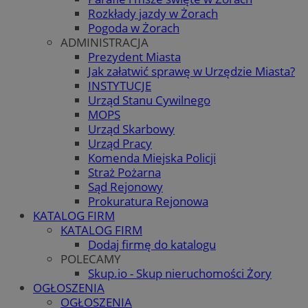
Rozkłady jazdy w Żorach
Pogoda w Żorach
ADMINISTRACJA
Prezydent Miasta
Jak załatwić sprawę w Urzędzie Miasta?
INSTYTUCJE
Urząd Stanu Cywilnego
MOPS
Urząd Skarbowy
Urząd Pracy
Komenda Miejska Policji
Straż Pożarna
Sąd Rejonowy
Prokuratura Rejonowa
KATALOG FIRM
KATALOG FIRM
Dodaj firmę do katalogu
POLECAMY
Skup.io - Skup nieruchomości Żory
OGŁOSZENIA
OGŁOSZENIA