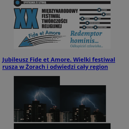
Jubileusz Fide et Amore. Wielki festiwal
rusza w Żorach i odwiedzi cały region