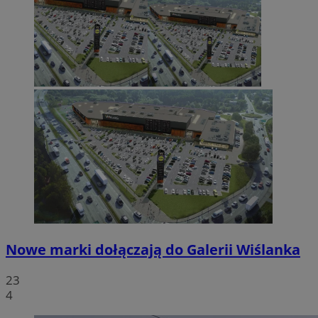
Nowe marki dołączają do Galerii Wiślanka
23
4