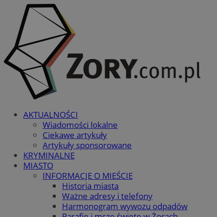
AKTUALNOŚCI
Wiadomości lokalne
Ciekawe artykuły
Artykuły sponsorowane
KRYMINALNE
MIASTO
INFORMACJE O MIEŚCIE
Historia miasta
Ważne adresy i telefony
Harmonogram wywozu odpadów
Parafie i msze święte w Żorach