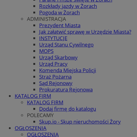
Rozkłady jazdy w Żorach
Pogoda w Żorach
ADMINISTRACJA
Prezydent Miasta
Jak załatwić sprawę w Urzędzie Miasta?
INSTYTUCJE
Urząd Stanu Cywilnego
MOPS
Urząd Skarbowy
Urząd Pracy
Komenda Miejska Policji
Straż Pożarna
Sąd Rejonowy
Prokuratura Rejonowa
KATALOG FIRM
KATALOG FIRM
Dodaj firmę do katalogu
POLECAMY
Skup.io - Skup nieruchomości Żory
OGŁOSZENIA
OGŁOSZENIA