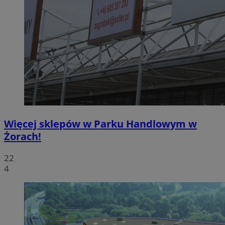
Więcej sklepów w Parku Handlowym w
Żorach!
22
4