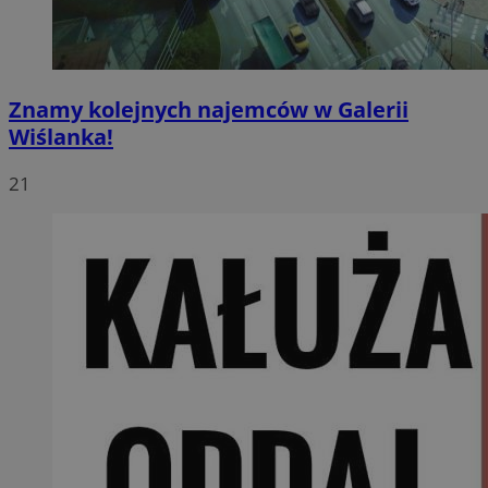
Znamy kolejnych najemców w Galerii
Wiślanka!
21