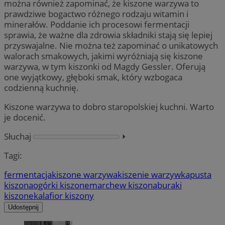
można również zapominać, że kiszone warzywa to
prawdziwe bogactwo różnego rodzaju witamin i
minerałów. Poddanie ich procesowi fermentacji
sprawia, że ważne dla zdrowia składniki stają się lepiej
przyswajalne. Nie można też zapominać o unikatowych
walorach smakowych, jakimi wyróżniają się kiszone
warzywa, w tym kiszonki od Magdy Gessler. Oferują
one wyjątkowy, głęboki smak, który wzbogaca
codzienną kuchnię.
Kiszone warzywa to dobro staropolskiej kuchni. Warto
je docenić.
Słuchaj
⏵︎
Tagi:
fermentacja
kiszone warzywa
kiszenie warzyw
kapusta
kiszona
ogórki kiszone
marchew kiszona
buraki
kiszone
kalafior kiszony
Udostępnij