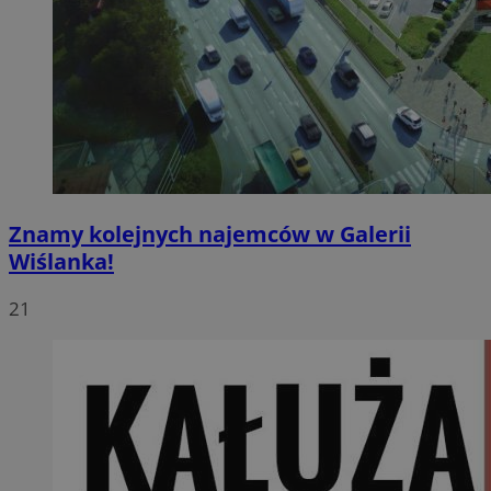
Znamy kolejnych najemców w Galerii
Wiślanka!
21