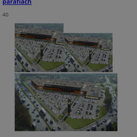
parafiach
40