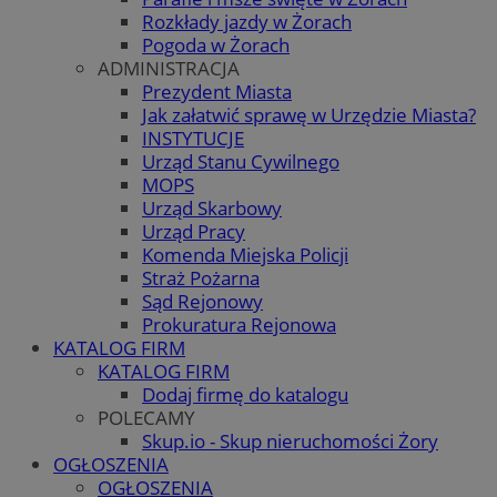
Rozkłady jazdy w Żorach
Pogoda w Żorach
ADMINISTRACJA
Prezydent Miasta
Jak załatwić sprawę w Urzędzie Miasta?
INSTYTUCJE
Urząd Stanu Cywilnego
MOPS
Urząd Skarbowy
Urząd Pracy
Komenda Miejska Policji
Straż Pożarna
Sąd Rejonowy
Prokuratura Rejonowa
KATALOG FIRM
KATALOG FIRM
Dodaj firmę do katalogu
POLECAMY
Skup.io - Skup nieruchomości Żory
OGŁOSZENIA
OGŁOSZENIA