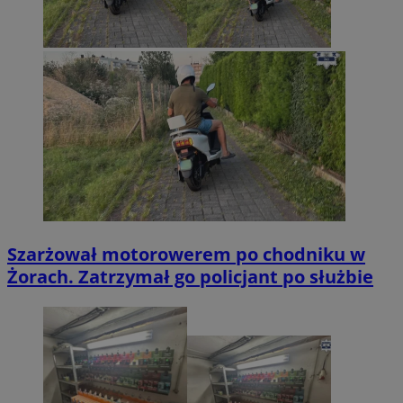
Szarżował motorowerem po chodniku w
Żorach. Zatrzymał go policjant po służbie