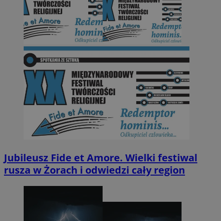
Jubileusz Fide et Amore. Wielki festiwal
rusza w Żorach i odwiedzi cały region