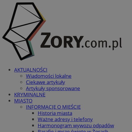
AKTUALNOŚCI
Wiadomości lokalne
Ciekawe artykuły
Artykuły sponsorowane
KRYMINALNE
MIASTO
INFORMACJE O MIEŚCIE
Historia miasta
Ważne adresy i telefony
Harmonogram wywozu odpadów
Parafie i msze święte w Żorach