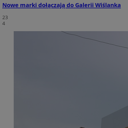
Nowe marki dołączają do Galerii Wiślanka
23
4