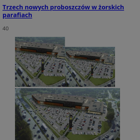
Trzech nowych proboszczów w żorskich
parafiach
40