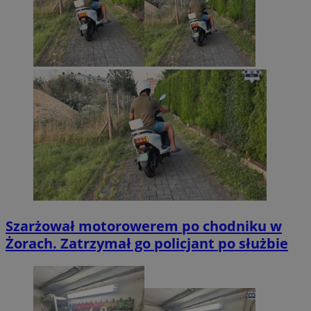
Szarżował motorowerem po chodniku w
Żorach. Zatrzymał go policjant po służbie