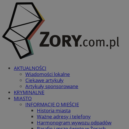
AKTUALNOŚCI
Wiadomości lokalne
Ciekawe artykuły
Artykuły sponsorowane
KRYMINALNE
MIASTO
INFORMACJE O MIEŚCIE
Historia miasta
Ważne adresy i telefony
Harmonogram wywozu odpadów
Parafie i msze święte w Żorach