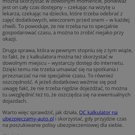
można skorzystać w dowolnym momencie, ponieważ
jest on cały czas dostępny – czekając na wizytę u
lekarza, czekając na dziecko, które trzeba odebrać z
zajęć dodatkowych, wieczorem przed snem – w każdej
chwili. To powoduje, że nie trzeba na to specjalnie
gospodarować czasu, a można to zrobić niejako przy
okazji.
Druga sprawa, która w pewnym stopniu się z tym wiąże,
to fakt, że z kalkulatora można też skorzystać w
dowolnym miejscu – wystarczy dostęp do internetu.
Dzięki temu nie trzeba umawiać się na spotkania i
przeznaczać na nie specjalnie czasu. To również
oszczędność. A jeżeli dodatkowo weźmie się pod
uwagę fakt, że nie trzeba nigdzie dojeżdżać, to można
tu uwzględnić też to, że oszczędza się na ewentualnych
dojazdach.
Warto więc sprawdzić, jak działa,
OC kalkulator na
ubezpieczamy-auto.pl
i skorzystać, gdy przyjdzie czas
na poszukiwanie polisy ubezpieczeniowej dla siebie.