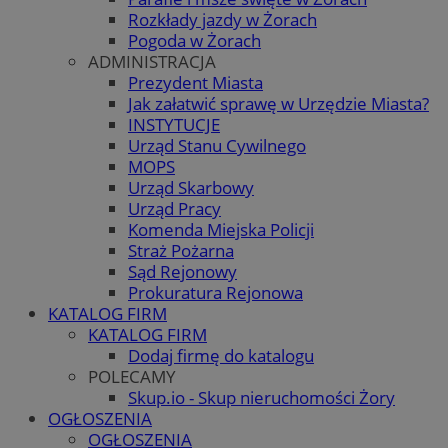
Rozkłady jazdy w Żorach
Pogoda w Żorach
ADMINISTRACJA
Prezydent Miasta
Jak załatwić sprawę w Urzędzie Miasta?
INSTYTUCJE
Urząd Stanu Cywilnego
MOPS
Urząd Skarbowy
Urząd Pracy
Komenda Miejska Policji
Straż Pożarna
Sąd Rejonowy
Prokuratura Rejonowa
KATALOG FIRM
KATALOG FIRM
Dodaj firmę do katalogu
POLECAMY
Skup.io - Skup nieruchomości Żory
OGŁOSZENIA
OGŁOSZENIA