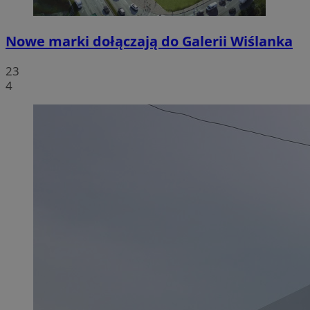
Nowe marki dołączają do Galerii Wiślanka
23
4