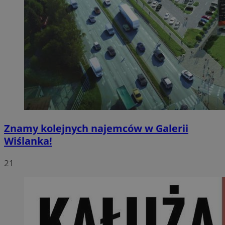
Znamy kolejnych najemców w Galerii
Wiślanka!
21