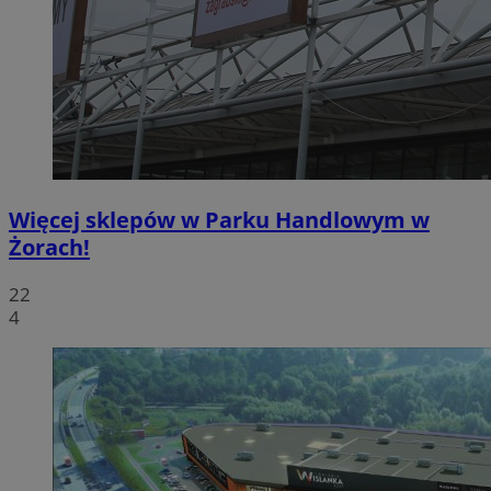
Więcej sklepów w Parku Handlowym w
Żorach!
22
4