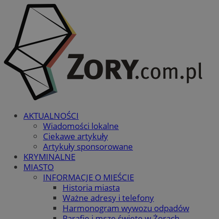
AKTUALNOŚCI
Wiadomości lokalne
Ciekawe artykuły
Artykuły sponsorowane
KRYMINALNE
MIASTO
INFORMACJE O MIEŚCIE
Historia miasta
Ważne adresy i telefony
Harmonogram wywozu odpadów
Parafie i msze święte w Żorach