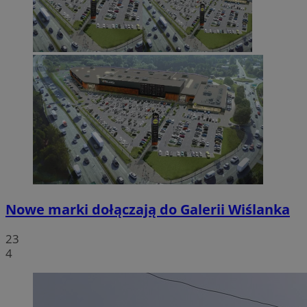
Nowe marki dołączają do Galerii Wiślanka
23
4