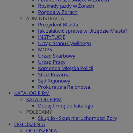
Rozkłady jazdy w Żorach
Pogoda w Żorach
ADMINISTRACJA
Prezydent Miasta
Jak załatwić sprawę w Urzędzie Miasta?
INSTYTUCJE
Urząd Stanu Cywilnego
MOPS
Urząd Skarbowy
Urząd Pracy
Komenda Miejska Policji
Straż Pożarna
Sąd Rejonowy
Prokuratura Rejonowa
KATALOG FIRM
KATALOG FIRM
Dodaj firmę do katalogu
POLECAMY
Skup.io - Skup nieruchomości Żory
OGŁOSZENIA
OGŁOSZENIA