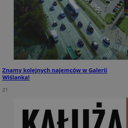
Znamy kolejnych najemców w Galerii
Wiślanka!
21