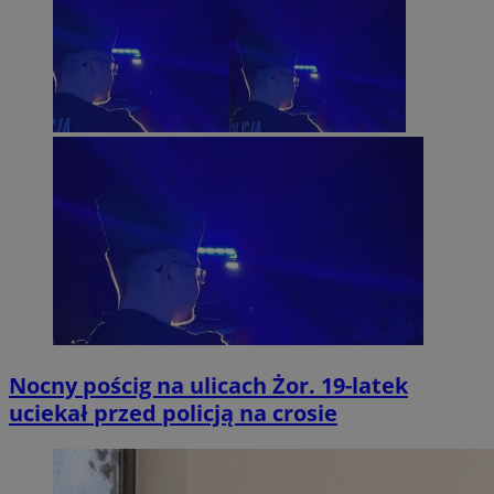
Nocny pościg na ulicach Żor. 19-latek
uciekał przed policją na crosie