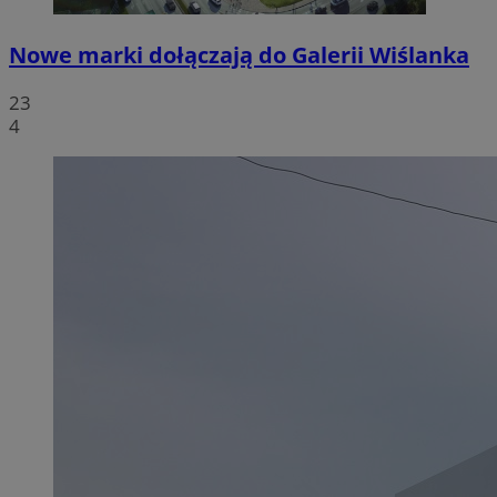
Nowe marki dołączają do Galerii Wiślanka
23
4