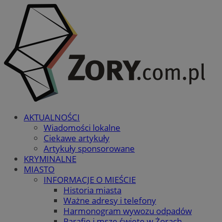
AKTUALNOŚCI
Wiadomości lokalne
Ciekawe artykuły
Artykuły sponsorowane
KRYMINALNE
MIASTO
INFORMACJE O MIEŚCIE
Historia miasta
Ważne adresy i telefony
Harmonogram wywozu odpadów
Parafie i msze święte w Żorach