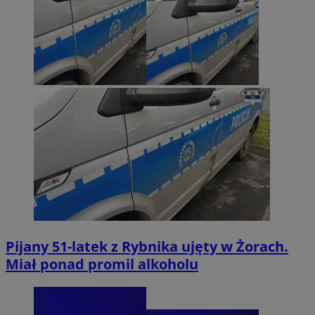
Pijany 51-latek z Rybnika ujęty w Żorach.
Miał ponad promil alkoholu