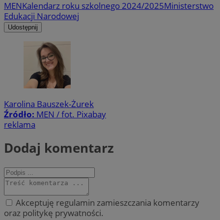
MEN
Kalendarz roku szkolnego 2024/2025
Ministerstwo
Edukacji Narodowej
Udostępnij
Karolina Bauszek-Żurek
Źródło:
MEN / fot. Pixabay
reklama
Dodaj komentarz
Akceptuję regulamin zamieszczania komentarzy
oraz politykę prywatności.