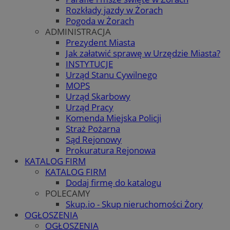
Rozkłady jazdy w Żorach
Pogoda w Żorach
ADMINISTRACJA
Prezydent Miasta
Jak załatwić sprawę w Urzędzie Miasta?
INSTYTUCJE
Urząd Stanu Cywilnego
MOPS
Urząd Skarbowy
Urząd Pracy
Komenda Miejska Policji
Straż Pożarna
Sąd Rejonowy
Prokuratura Rejonowa
KATALOG FIRM
KATALOG FIRM
Dodaj firmę do katalogu
POLECAMY
Skup.io - Skup nieruchomości Żory
OGŁOSZENIA
OGŁOSZENIA