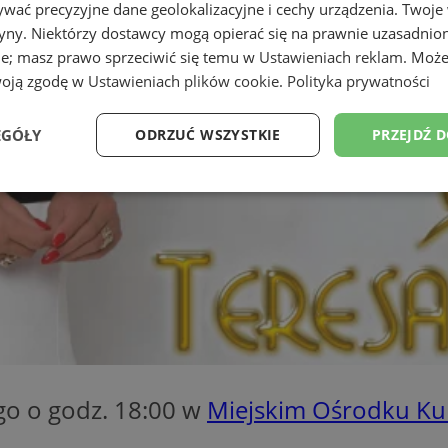
wać precyzyjne dane geolokalizacyjne i cechy urządzenia. Twoje
tryny. Niektórzy dostawcy mogą opierać się na prawnie uzasadnio
ie; masz prawo sprzeciwić się temu w
Ustawieniach reklam
. Może
woją zgodę w
Ustawieniach plików cookie
.
Polityka prywatności
EGÓŁY
ODRZUĆ WSZYSTKIE
PRZEJDŹ 
Wydajność
Targetowanie
Funkcjonalność
Ni
ezbędne
Wydajność
Targetowanie
Funkcjonalność
Niesklasyfikow
ie umożliwiają korzystanie z podstawowych funkcji strony internetowej, takich jak log
Bez niezbędnych plików cookie nie można prawidłowo korzystać ze strony internetowe
go o godz. 18:00 w
Miejskim Ośrodku Ku
Okres
Provider
/
Domena
Opis
przechowywania