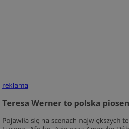
SessID
QeSessID
MvSessID
__cf_bm
suid
INGRESSCOOKIE
reklama
euds
Teresa Werner to polska piose
VISITOR_PRIVACY_
Pojawiła się na scenach największych t
Europę, Afrykę, Azję oraz Amerykę Pół