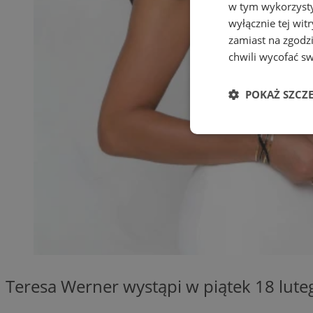
w tym wykorzysty
wyłącznie tej wi
zamiast na zgodz
chwili wycofać s
POKAŻ SZCZ
Niezbędne
Ni
Niezbędne pliki cook
zarządzanie kontem. 
Teresa Werner wystąpi w piątek 18 lute
Nazwa