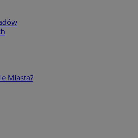
adów
ch
ie Miasta?