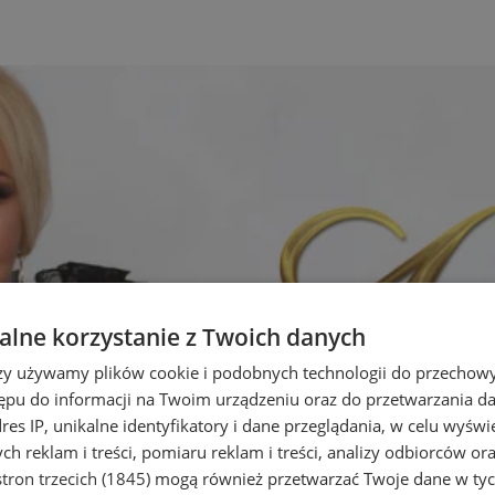
lne korzystanie z Twoich danych
rzy używamy plików cookie i podobnych technologii do przechow
ępu do informacji na Twoim urządzeniu oraz do przetwarzania 
dres IP, unikalne identyfikatory i dane przeglądania, w celu wyświ
h reklam i treści, pomiaru reklam i treści, analizy odbiorców or
tron trzecich (1845)
mogą również przetwarzać Twoje dane w tych