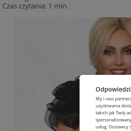
Czas czytania: 1 min.
Odpowiedzia
My i nasi partne
uzyskiwania dost
takich jak Twój a
spersonalizowanyc
usług.
Dostawcy s