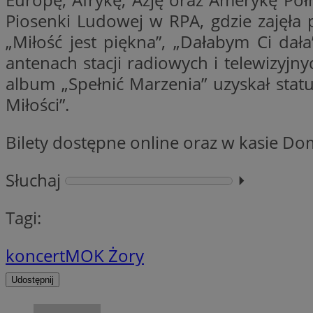
Piosenki Ludowej w RPA, gdzie zajęła p
„Miłość jest piękna”, „Dałabym Ci da
li_gc
antenach stacji radiowych i telewizyjn
album „Spełnić Marzenia” uzyskał stat
CookieScriptConse
Miłości”.
Bilety dostępne online oraz w kasie Do
Słuchaj
⏵︎
Nazwa
Nazwa
Nazwa
gid_CAESEEbgrCsX
Tagi:
_ga_L2744325BY
__mguid_
tt_viewer
_ga
koncert
MOK Żory
DSID
Udostępnij
ADKUID