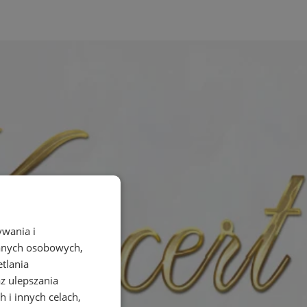
ywania i
danych osobowych,
etlania
az ulepszania
 i innych celach,