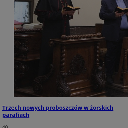
Trzech nowych proboszczów w żorskich
parafiach
40