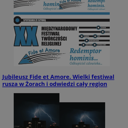
Jubileusz Fide et Amore. Wielki festiwal
rusza w Żorach i odwiedzi cały region