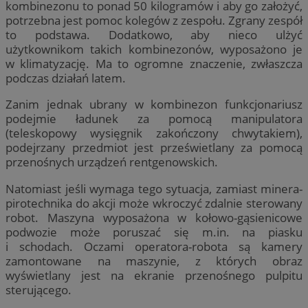
kombinezonu to ponad 50 kilogramów i aby go założyć,
potrzebna jest pomoc kolegów z zespołu. Zgrany zespół
to podstawa. Dodatkowo, aby nieco ulżyć
użytkownikom takich kombinezonów, wyposażono je
w klimatyzację. Ma to ogromne znaczenie, zwłaszcza
podczas działań latem.
Zanim jednak ubrany w kombinezon funkcjonariusz
podejmie ładunek za pomocą manipulatora
(teleskopowy wysięgnik zakończony chwytakiem),
podejrzany przedmiot jest prześwietlany za pomocą
przenośnych urządzeń rentgenowskich.
Natomiast jeśli wymaga tego sytuacja, zamiast minera-
pirotechnika do akcji może wkroczyć zdalnie sterowany
robot. Maszyna wyposażona w kołowo-gąsienicowe
podwozie może poruszać się m.in. na piasku
i schodach. Oczami operatora-robota są kamery
zamontowane na maszynie, z których obraz
wyświetlany jest na ekranie przenośnego pulpitu
sterującego.