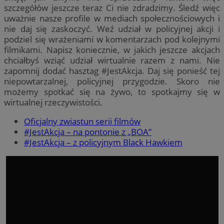
szczegółów jeszcze teraz Ci nie zdradzimy. Śledź więc
uważnie nasze profile w mediach społecznościowych i
nie daj się zaskoczyć. Weź udział w policyjnej akcji i
podziel się wrażeniami w komentarzach pod kolejnymi
filmikami. Napisz koniecznie, w jakich jeszcze akcjach
chciałbyś wziąć udział wirtualnie razem z nami. Nie
zapomnij dodać hasztag #JestAkcja. Daj się ponieść tej
niepowtarzalnej, policyjnej przygodzie. Skoro nie
możemy spotkać się na żywo, to spotkajmy się w
wirtualnej rzeczywistości.
Oficjalny zwiastun serii filmów
#JestAkcja – na pontonie z „BOA”
#JestAkcja – z policyjnym Black Hawkiem