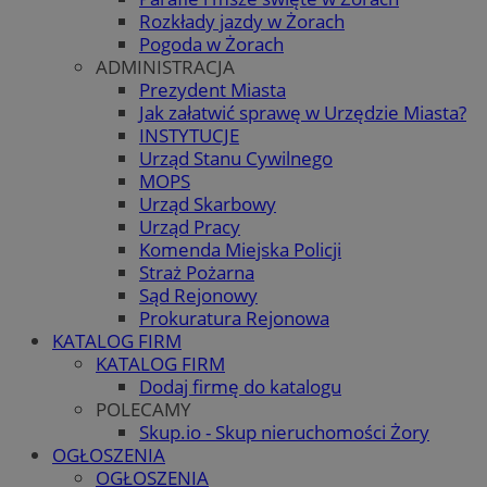
Rozkłady jazdy w Żorach
Pogoda w Żorach
ADMINISTRACJA
Prezydent Miasta
Jak załatwić sprawę w Urzędzie Miasta?
INSTYTUCJE
Urząd Stanu Cywilnego
MOPS
Urząd Skarbowy
Urząd Pracy
Komenda Miejska Policji
Straż Pożarna
Sąd Rejonowy
Prokuratura Rejonowa
KATALOG FIRM
KATALOG FIRM
Dodaj firmę do katalogu
POLECAMY
Skup.io - Skup nieruchomości Żory
OGŁOSZENIA
OGŁOSZENIA