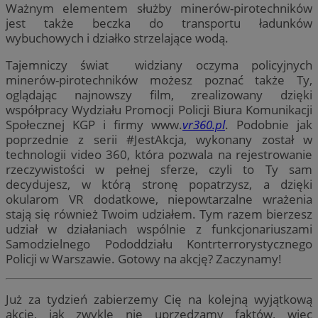
Ważnym elementem służby minerów-pirotechników
jest także beczka do transportu ładunków
wybuchowych i działko strzelające wodą.
Tajemniczy świat widziany oczyma policyjnych
minerów-pirotechników możesz poznać także Ty,
oglądając najnowszy film, zrealizowany dzięki
współpracy Wydziału Promocji Policji Biura Komunikacji
Społecznej KGP i firmy www.
vr360.pl
. Podobnie jak
poprzednie z serii #JestAkcja, wykonany został w
technologii video 360, która pozwala na rejestrowanie
rzeczywistości w pełnej sferze, czyli to Ty sam
decydujesz, w którą stronę popatrzysz, a dzięki
okularom VR dodatkowe, niepowtarzalne wrażenia
stają się również Twoim udziałem. Tym razem bierzesz
udział w działaniach wspólnie z funkcjonariuszami
Samodzielnego Pododdziału Kontrterrorystycznego
Policji w Warszawie. Gotowy na akcję? Zaczynamy!
Już za tydzień zabierzemy Cię na kolejną wyjątkową
akcję, jak zwykle nie uprzedzamy faktów, więc