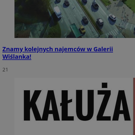
Znamy kolejnych najemców w Galerii
Wiślanka!
21