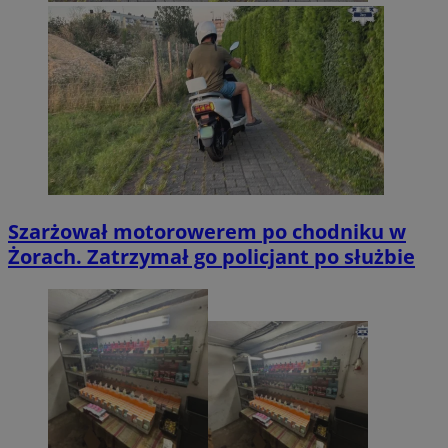
Szarżował motorowerem po chodniku w
Żorach. Zatrzymał go policjant po służbie