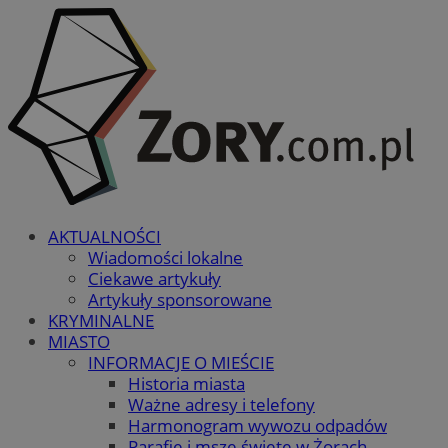
AKTUALNOŚCI
Wiadomości lokalne
Ciekawe artykuły
Artykuły sponsorowane
KRYMINALNE
MIASTO
INFORMACJE O MIEŚCIE
Historia miasta
Ważne adresy i telefony
Harmonogram wywozu odpadów
Parafie i msze święte w Żorach