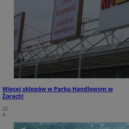
Więcej sklepów w Parku Handlowym w
Żorach!
22
4