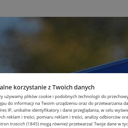
lne korzystanie z Twoich danych
rzy używamy plików cookie i podobnych technologii do przechow
ępu do informacji na Twoim urządzeniu oraz do przetwarzania 
dres IP, unikalne identyfikatory i dane przeglądania, w celu wyświ
h reklam i treści, pomiaru reklam i treści, analizy odbiorców or
tron trzecich (1845)
mogą również przetwarzać Twoje dane w tych