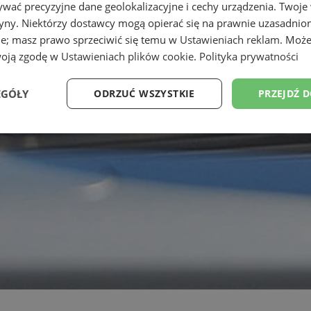
wać precyzyjne dane geolokalizacyjne i cechy urządzenia. Twoje
tryny. Niektórzy dostawcy mogą opierać się na prawnie uzasadnio
ie; masz prawo sprzeciwić się temu w
Ustawieniach reklam
. Może
woją zgodę w
Ustawieniach plików cookie
.
Polityka prywatności
EGÓŁY
ODRZUĆ WSZYSTKIE
PRZEJDŹ 
Wydajność
Targetowanie
Funkcjonalność
Ni
ezbędne
Wydajność
Targetowanie
Funkcjonalność
Niesklasyfikow
ie umożliwiają korzystanie z podstawowych funkcji strony internetowej, takich jak log
Bez niezbędnych plików cookie nie można prawidłowo korzystać ze strony internetowe
Okres
Provider
/
Domena
Opis
przechowywania