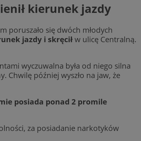
ienił kierunek jazdy
woich preferencji,
 z regulacjami
y gościa na
nych celów
órym poruszało się dwóch młodych
nek jazdy i skręcił
w ulicę Centralną.
rzez usługę Cookie-
preferencji
 na pliki cookie.
ookie Cookie-
antami wyczuwalna była od niego silna
. Chwilę później wyszło na jaw, że
lytics do
mie posiada ponad 2 promile
ookie jest używany
iewer”, aby pomóc
acznej identyfikacji
e widzisz w naszych
dostępu do strony
Analytics - co
ej, aby śledzić
anej usługi
e użytkowników i
rozróżniania
 konkretnej
. Pomaga w
e losowo
zyfrowany /
olności, za posiadanie narkotyków
ta. Jest on
izowanych
nie i służy do
eń użytkowników i
 sesji i kampanii
ry identyfikuje
iu korzystania z