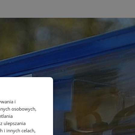
ywania i
danych osobowych,
etlania
az ulepszania
 i innych celach,