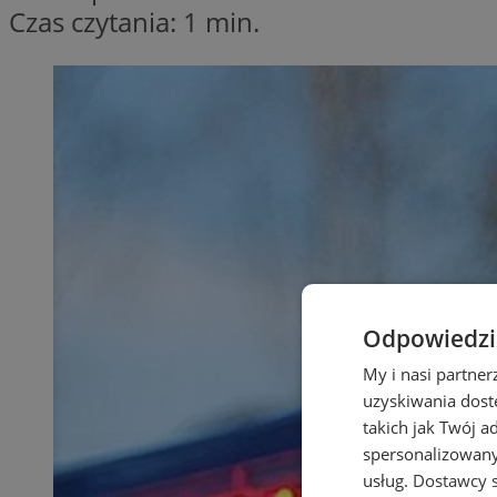
Czas czytania: 1 min.
Odpowiedzia
My i nasi partne
uzyskiwania dost
takich jak Twój a
spersonalizowanyc
usług.
Dostawcy s