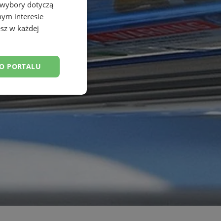
 wybory dotyczą
nym interesie
sz w każdej
DO PORTALU
esklasyfikowane
ane
owanie użytkownika i
j.