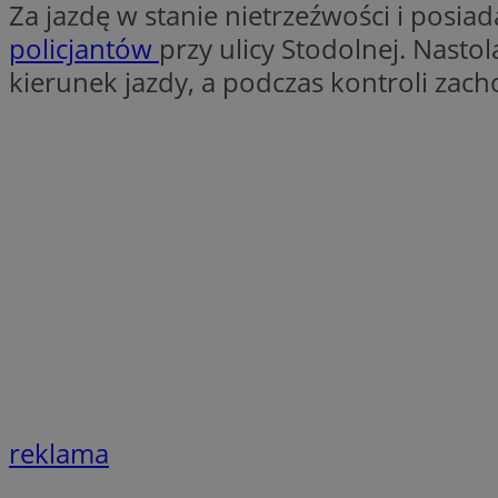
Za jazdę w stanie nietrzeźwości i posi
SessID
policjantów
przy ulicy Stodolnej. Nast
QeSessID
kierunek jazdy, a podczas kontroli za
MvSessID
__cf_bm
suid
INGRESSCOOKIE
euds
VISITOR_PRIVACY_
reklama