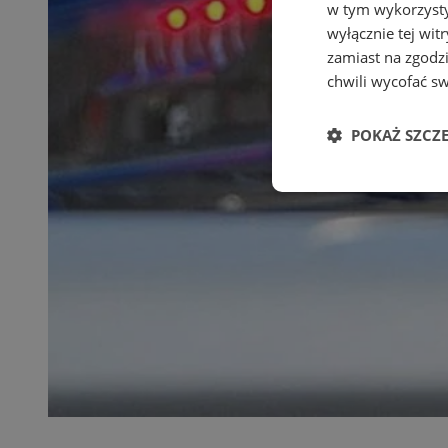
w tym wykorzysty
wyłącznie tej wi
zamiast na zgodz
chwili wycofać s
POKAŻ SZCZ
Niezbędne
Ni
Niezbędne pliki cook
zarządzanie kontem. 
Nazwa