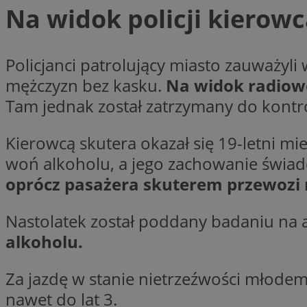
Na widok policji kierow
li_gc
Policjanci patrolujący miasto zauważyli
mężczyzn bez kasku.
Na widok radiowo
CookieScriptConse
Tam jednak został zatrzymany do kontro
Kierowcą skutera okazał się 19-letni m
woń alkoholu, a jego zachowanie świadc
Nazwa
oprócz pasażera skuterem przewozi 
Nazwa
Nazwa
gid_CAESEEbgrCsX
_ga_L2744325BY
Nastolatek został poddany badaniu na 
__mguid_
tt_viewer
alkoholu.
_ga
DSID
Za jazdę w stanie nietrzeźwości młodem
nawet do lat 3.
ADKUID