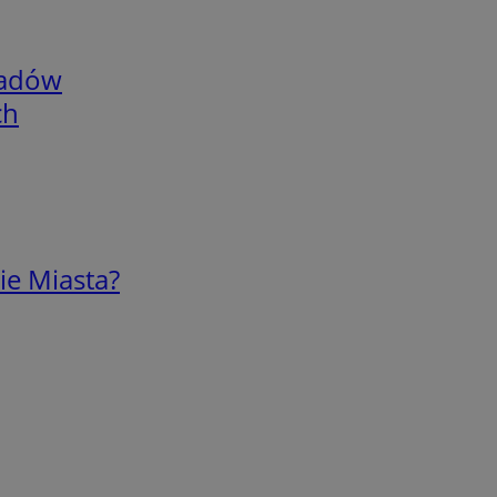
adów
ch
ie Miasta?