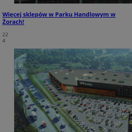
Więcej sklepów w Parku Handlowym w
Żorach!
22
4