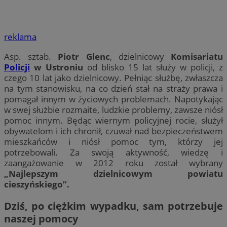
reklama
Asp. sztab.
Piotr Glenc
, dzielnicowy
Komisariatu
Policji
w Ustroniu
od blisko 15 lat służy w policji, z
czego 10 lat jako dzielnicowy. Pełniąc służbę, zwłaszcza
na tym stanowisku, na co dzień stał na straży prawa i
pomagał innym w życiowych problemach. Napotykając
w swej służbie rozmaite, ludzkie problemy, zawsze niósł
pomoc innym. Będąc wiernym policyjnej rocie, służył
obywatelom i ich chronił, czuwał nad bezpieczeństwem
mieszkańców i niósł pomoc tym, którzy jej
potrzebowali. Za swoją aktywność, wiedzę i
zaangażowanie w 2012 roku został wybrany
„Najlepszym dzielnicowym powiatu
cieszyńskiego”.
Dziś, po ciężkim wypadku, sam potrzebuje
naszej pomocy