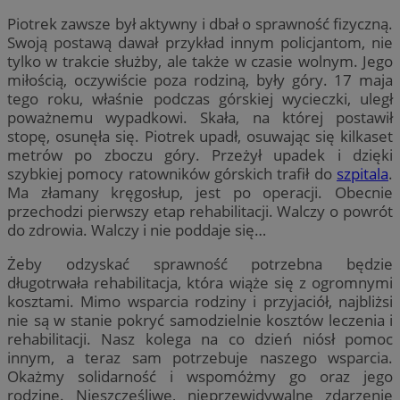
Piotrek zawsze był aktywny i dbał o sprawność fizyczną.
Swoją postawą dawał przykład innym policjantom, nie
tylko w trakcie służby, ale także w czasie wolnym. Jego
miłością, oczywiście poza rodziną, były góry. 17 maja
tego roku, właśnie podczas górskiej wycieczki, uległ
poważnemu wypadkowi. Skała, na której postawił
stopę, osunęła się. Piotrek upadł, osuwając się kilkaset
metrów po zboczu góry. Przeżył upadek i dzięki
szybkiej pomocy ratowników górskich trafił do
szpitala
.
Ma złamany kręgosłup, jest po operacji. Obecnie
przechodzi pierwszy etap rehabilitacji. Walczy o powrót
do zdrowia. Walczy i nie poddaje się…
Żeby odzyskać sprawność potrzebna będzie
długotrwała rehabilitacja, która wiąże się z ogromnymi
kosztami. Mimo wsparcia rodziny i przyjaciół, najbliżsi
nie są w stanie pokryć samodzielnie kosztów leczenia i
rehabilitacji. Nasz kolega na co dzień niósł pomoc
innym, a teraz sam potrzebuje naszego wsparcia.
Okażmy solidarność i wspomóżmy go oraz jego
rodzinę. Nieszczęśliwe, nieprzewidywalne zdarzenie