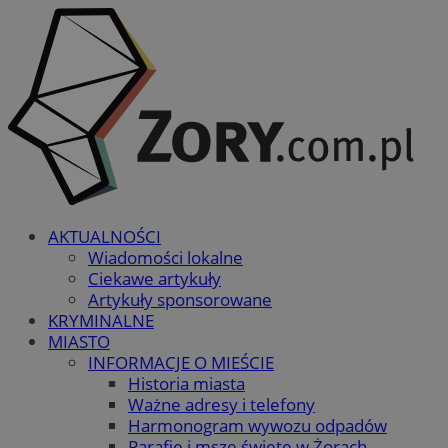
AKTUALNOŚCI
Wiadomości lokalne
Ciekawe artykuły
Artykuły sponsorowane
KRYMINALNE
MIASTO
INFORMACJE O MIEŚCIE
Historia miasta
Ważne adresy i telefony
Harmonogram wywozu odpadów
Parafie i msze święte w Żorach