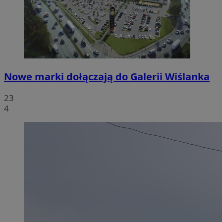
Nowe marki dołączają do Galerii Wiślanka
23
4