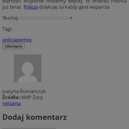
wartość! Wspólnie możemy więcej. W imieniu Piotrka
już teraz
Policja
dziękuję za każdy gest wsparcia.
Słuchaj
⏵︎
Tagi:
policja
pomoc
Udostępnij
Justyna Romanczyk
Źródło:
KMP Żory
reklama
Dodaj komentarz