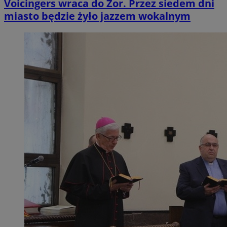
Voicingers wraca do Żor. Przez siedem dni
miasto będzie żyło jazzem wokalnym