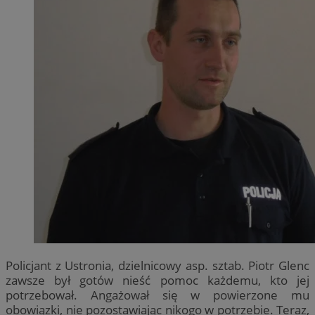
Policjant z Ustronia, dzielnicowy asp. sztab. Piotr Glenc
zawsze był gotów nieść pomoc każdemu, kto jej
potrzebował. Angażował się w powierzone mu
obowiązki, nie pozostawiając nikogo w potrzebie. Teraz,