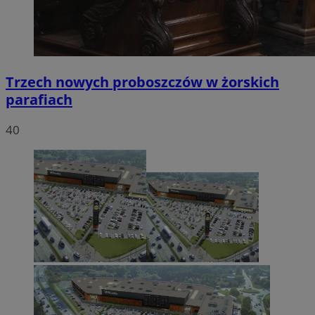
Trzech nowych proboszczów w żorskich
parafiach
40