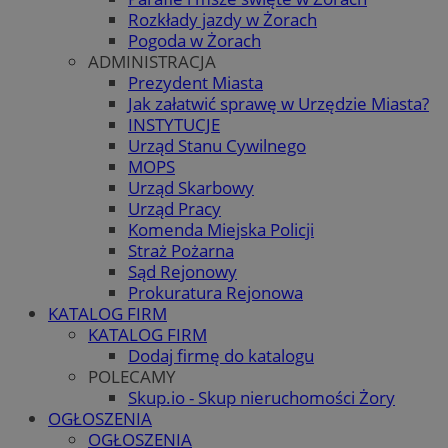
Rozkłady jazdy w Żorach
Pogoda w Żorach
ADMINISTRACJA
Prezydent Miasta
Jak załatwić sprawę w Urzędzie Miasta?
INSTYTUCJE
Urząd Stanu Cywilnego
MOPS
Urząd Skarbowy
Urząd Pracy
Komenda Miejska Policji
Straż Pożarna
Sąd Rejonowy
Prokuratura Rejonowa
KATALOG FIRM
KATALOG FIRM
Dodaj firmę do katalogu
POLECAMY
Skup.io - Skup nieruchomości Żory
OGŁOSZENIA
OGŁOSZENIA