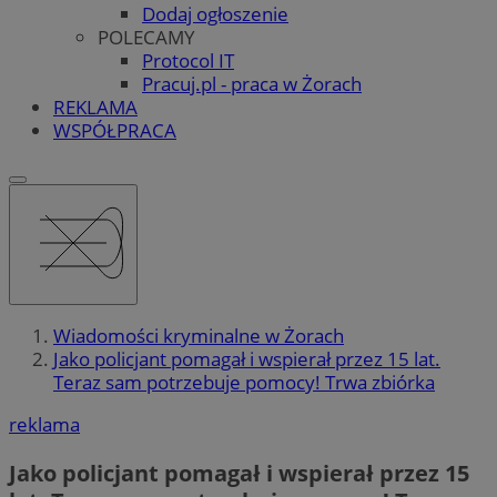
Dodaj ogłoszenie
POLECAMY
Protocol IT
Pracuj.pl - praca w Żorach
REKLAMA
WSPÓŁPRACA
Wiadomości kryminalne w Żorach
Jako policjant pomagał i wspierał przez 15 lat.
Teraz sam potrzebuje pomocy! Trwa zbiórka
reklama
Jako policjant pomagał i wspierał przez 15