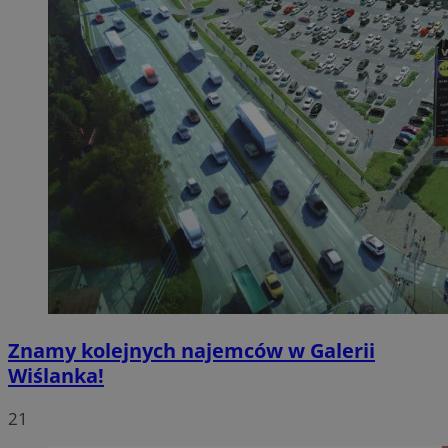
Znamy kolejnych najemców w Galerii
Wiślanka!
21