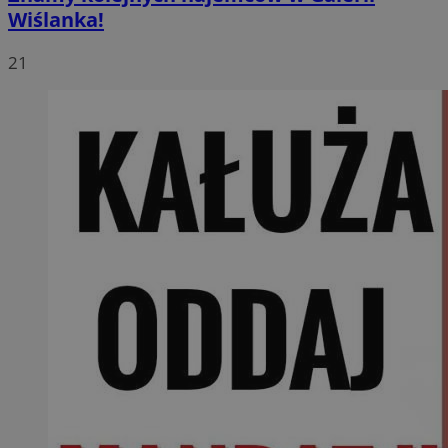
Wiślanka!
21