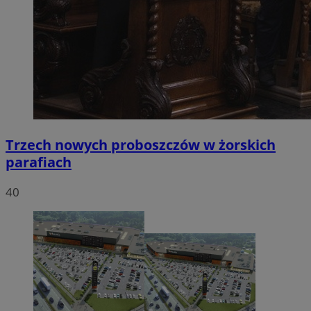
Trzech nowych proboszczów w żorskich
parafiach
40