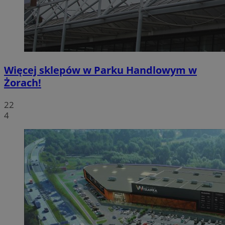
Więcej sklepów w Parku Handlowym w
Żorach!
22
4