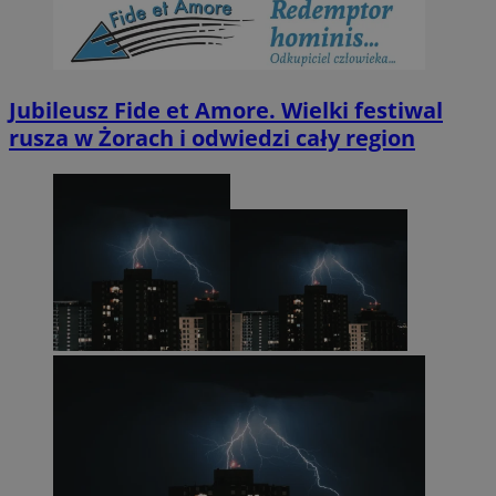
Jubileusz Fide et Amore. Wielki festiwal
rusza w Żorach i odwiedzi cały region