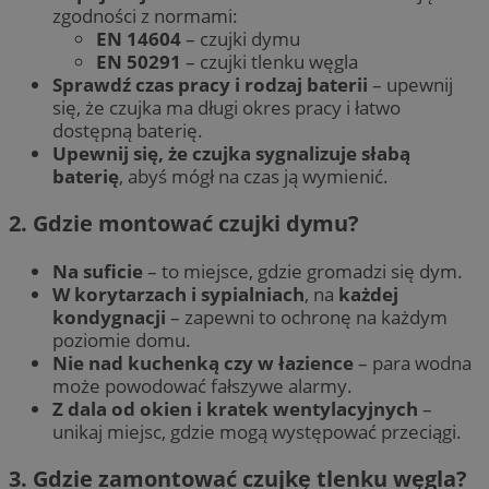
zgodności z normami:
EN 14604
– czujki dymu
EN 50291
– czujki tlenku węgla
Sprawdź czas pracy i rodzaj baterii
– upewnij
się, że czujka ma długi okres pracy i łatwo
dostępną baterię.
Upewnij się, że czujka sygnalizuje słabą
baterię
, abyś mógł na czas ją wymienić.
2. Gdzie montować czujki dymu?
Na suficie
– to miejsce, gdzie gromadzi się dym.
W korytarzach i sypialniach
, na
każdej
kondygnacji
– zapewni to ochronę na każdym
poziomie domu.
Nie nad kuchenką czy w łazience
– para wodna
może powodować fałszywe alarmy.
Z dala od okien i kratek wentylacyjnych
–
unikaj miejsc, gdzie mogą występować przeciągi.
3. Gdzie zamontować czujkę tlenku węgla?