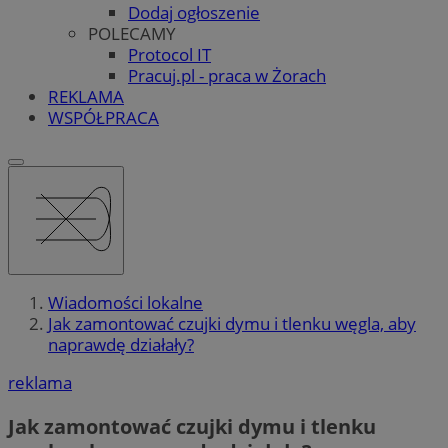
Dodaj ogłoszenie
POLECAMY
Protocol IT
Pracuj.pl - praca w Żorach
REKLAMA
WSPÓŁPRACA
Wiadomości lokalne
Jak zamontować czujki dymu i tlenku węgla, aby
naprawdę działały?
reklama
Jak zamontować czujki dymu i tlenku