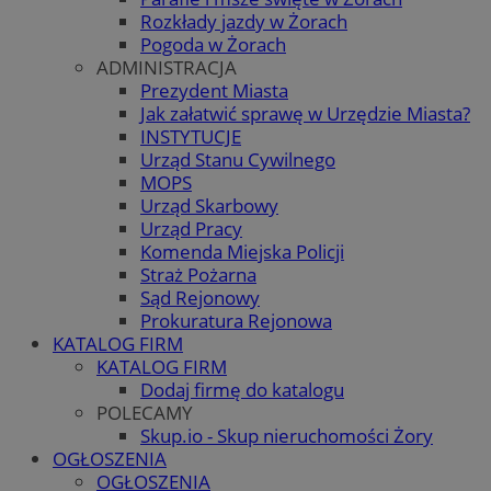
Rozkłady jazdy w Żorach
Pogoda w Żorach
ADMINISTRACJA
Prezydent Miasta
Jak załatwić sprawę w Urzędzie Miasta?
INSTYTUCJE
Urząd Stanu Cywilnego
MOPS
Urząd Skarbowy
Urząd Pracy
Komenda Miejska Policji
Straż Pożarna
Sąd Rejonowy
Prokuratura Rejonowa
KATALOG FIRM
KATALOG FIRM
Dodaj firmę do katalogu
POLECAMY
Skup.io - Skup nieruchomości Żory
OGŁOSZENIA
OGŁOSZENIA