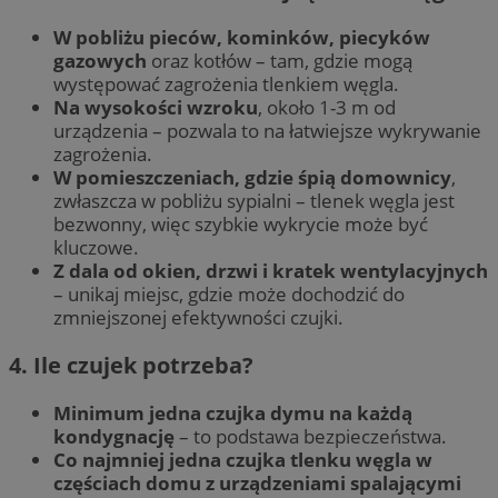
W pobliżu pieców, kominków, piecyków
gazowych
oraz kotłów – tam, gdzie mogą
występować zagrożenia tlenkiem węgla.
Na wysokości wzroku
, około 1-3 m od
urządzenia – pozwala to na łatwiejsze wykrywanie
zagrożenia.
W pomieszczeniach, gdzie śpią domownicy
,
zwłaszcza w pobliżu sypialni – tlenek węgla jest
bezwonny, więc szybkie wykrycie może być
kluczowe.
Z dala od okien, drzwi i kratek wentylacyjnych
– unikaj miejsc, gdzie może dochodzić do
zmniejszonej efektywności czujki.
4. Ile czujek potrzeba?
Minimum jedna czujka dymu na każdą
kondygnację
– to podstawa bezpieczeństwa.
Co najmniej jedna czujka tlenku węgla w
częściach domu z urządzeniami spalającymi