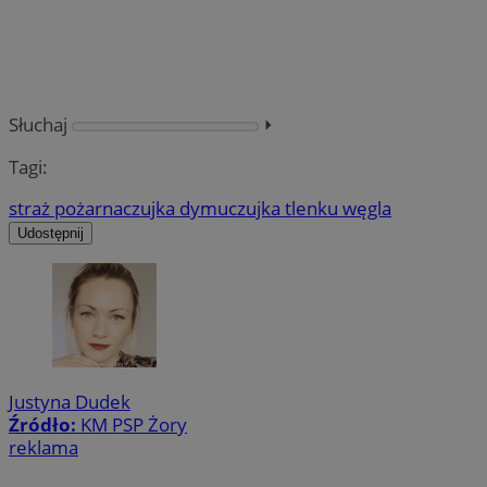
Słuchaj
⏵︎
Tagi:
straż pożarna
czujka dymu
czujka tlenku węgla
Udostępnij
Justyna Dudek
Źródło:
KM PSP Żory
reklama