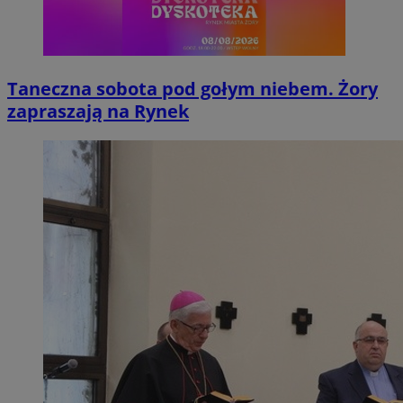
Taneczna sobota pod gołym niebem. Żory
zapraszają na Rynek