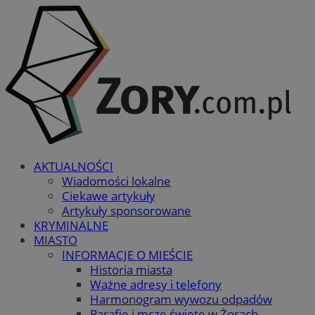
AKTUALNOŚCI
Wiadomości lokalne
Ciekawe artykuły
Artykuły sponsorowane
KRYMINALNE
MIASTO
INFORMACJE O MIEŚCIE
Historia miasta
Ważne adresy i telefony
Harmonogram wywozu odpadów
Parafie i msze święte w Żorach