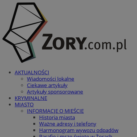
AKTUALNOŚCI
Wiadomości lokalne
Ciekawe artykuły
Artykuły sponsorowane
KRYMINALNE
MIASTO
INFORMACJE O MIEŚCIE
Historia miasta
Ważne adresy i telefony
Harmonogram wywozu odpadów
Parafie i msze święte w Żorach