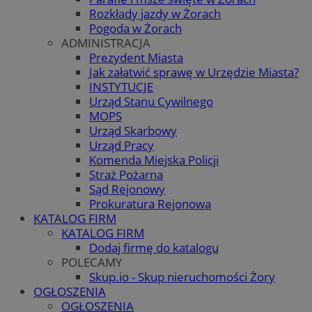
Rozkłady jazdy w Żorach
Pogoda w Żorach
ADMINISTRACJA
Prezydent Miasta
Jak załatwić sprawę w Urzędzie Miasta?
INSTYTUCJE
Urząd Stanu Cywilnego
MOPS
Urząd Skarbowy
Urząd Pracy
Komenda Miejska Policji
Straż Pożarna
Sąd Rejonowy
Prokuratura Rejonowa
KATALOG FIRM
KATALOG FIRM
Dodaj firmę do katalogu
POLECAMY
Skup.io - Skup nieruchomości Żory
OGŁOSZENIA
OGŁOSZENIA