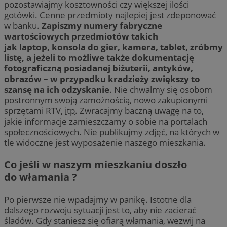
pozostawiajmy kosztowności czy większej ilości
gotówki. Cenne przedmioty najlepiej jest zdeponować
w banku.
Zapiszmy numery fabryczne
wartościowych przedmiotów takich
jak laptop, konsola do gier, kamera, tablet, zróbmy
listę, a jeżeli to możliwe także dokumentację
fotograficzną posiadanej biżuterii, antyków,
obrazów – w przypadku kradzieży zwiększy to
szansę na ich odzyskanie
. Nie chwalmy się osobom
postronnym swoją zamożnością, nowo zakupionymi
sprzętami RTV,
itp.
Zwracajmy baczną uwagę na to,
jakie informacje zamieszczamy o sobie na portalach
społecznościowych. Nie publikujmy zdjęć, na których w
tle widoczne jest wyposażenie naszego mieszkania.
Co jeśli w naszym mieszkaniu doszło
do włamania ?
Po pierwsze nie wpadajmy w panikę. Istotne dla
dalszego rozwoju sytuacji jest to, aby nie zacierać
śladów. Gdy staniesz się ofiarą włamania, wezwij na