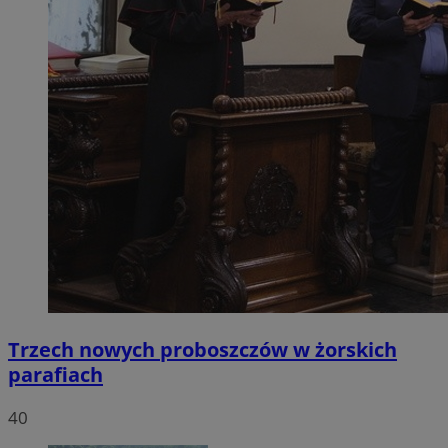
Trzech nowych proboszczów w żorskich
parafiach
40