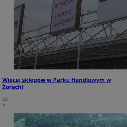
Więcej sklepów w Parku Handlowym w
Żorach!
22
4