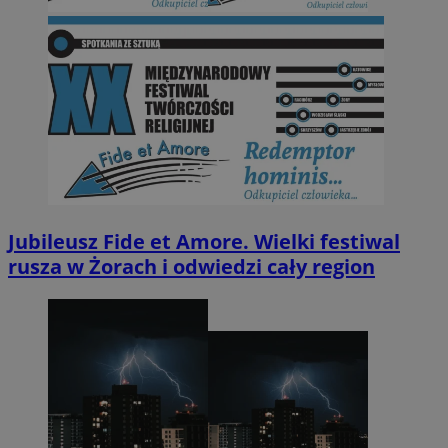
Jubileusz Fide et Amore. Wielki festiwal
rusza w Żorach i odwiedzi cały region