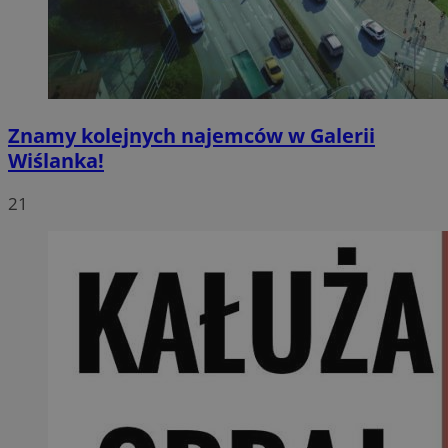
Znamy kolejnych najemców w Galerii
Wiślanka!
21