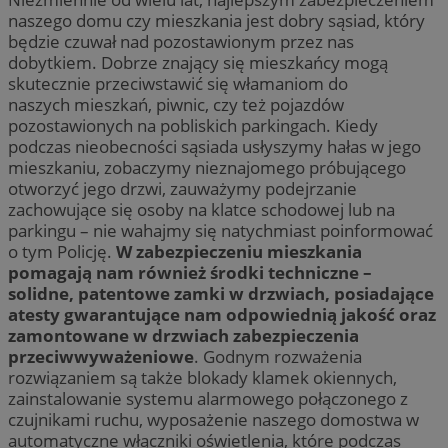
naszego domu czy mieszkania jest dobry sąsiad, który
będzie czuwał nad pozostawionym przez nas
dobytkiem. Dobrze znający się mieszkańcy mogą
skutecznie przeciwstawić się włamaniom do
naszych mieszkań, piwnic, czy też pojazdów
pozostawionych na pobliskich parkingach. Kiedy
podczas nieobecności sąsiada usłyszymy hałas w jego
mieszkaniu, zobaczymy nieznajomego próbującego
otworzyć jego drzwi, zauważymy podejrzanie
zachowujące się osoby na klatce schodowej lub na
parkingu – nie wahajmy się natychmiast poinformować
o tym Policję.
W zabezpieczeniu mieszkania
pomagają nam również środki techniczne –
solidne, patentowe zamki w drzwiach, posiadające
atesty gwarantujące nam odpowiednią jakość oraz
zamontowane w drzwiach zabezpieczenia
przeciwwyważeniowe
. Godnym rozważenia
rozwiązaniem są także blokady klamek okiennych,
zainstalowanie systemu alarmowego połączonego z
czujnikami ruchu, wyposażenie naszego domostwa w
automatyczne włączniki oświetlenia, które podczas