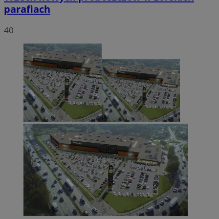
parafiach
40