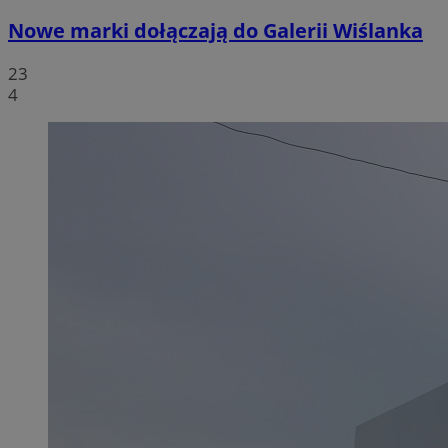
Nowe marki dołączają do Galerii Wiślanka
23
4