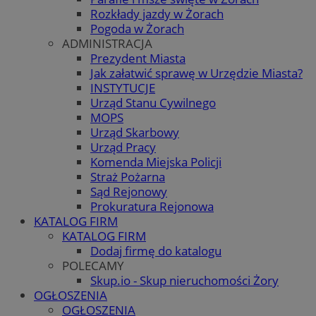
Rozkłady jazdy w Żorach
Pogoda w Żorach
ADMINISTRACJA
Prezydent Miasta
Jak załatwić sprawę w Urzędzie Miasta?
INSTYTUCJE
Urząd Stanu Cywilnego
MOPS
Urząd Skarbowy
Urząd Pracy
Komenda Miejska Policji
Straż Pożarna
Sąd Rejonowy
Prokuratura Rejonowa
KATALOG FIRM
KATALOG FIRM
Dodaj firmę do katalogu
POLECAMY
Skup.io - Skup nieruchomości Żory
OGŁOSZENIA
OGŁOSZENIA