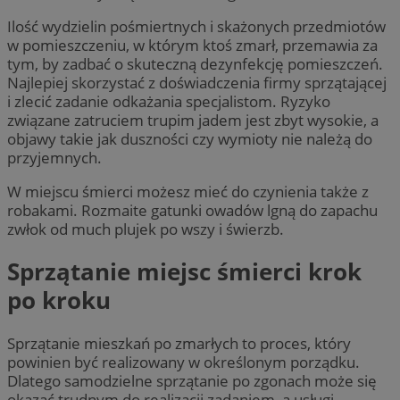
Ilość wydzielin pośmiertnych i skażonych przedmiotów
w pomieszczeniu, w którym ktoś zmarł, przemawia za
tym, by zadbać o skuteczną dezynfekcję pomieszczeń.
Najlepiej skorzystać z doświadczenia firmy sprzątającej
i zlecić zadanie odkażania specjalistom. Ryzyko
związane zatruciem trupim jadem jest zbyt wysokie, a
objawy takie jak duszności czy wymioty nie należą do
przyjemnych.
W miejscu śmierci możesz mieć do czynienia także z
robakami. Rozmaite gatunki owadów lgną do zapachu
zwłok od much plujek po wszy i świerzb.
Sprzątanie miejsc śmierci krok
po kroku
Sprzątanie mieszkań po zmarłych to proces, który
powinien być realizowany w określonym porządku.
Dlatego samodzielne sprzątanie po zgonach może się
okazać trudnym do realizacji zadaniem, a usługi