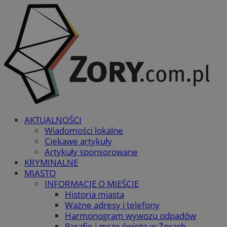
AKTUALNOŚCI
Wiadomości lokalne
Ciekawe artykuły
Artykuły sponsorowane
KRYMINALNE
MIASTO
INFORMACJE O MIEŚCIE
Historia miasta
Ważne adresy i telefony
Harmonogram wywozu odpadów
Parafie i msze święte w Żorach