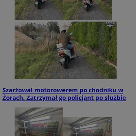
Szarżował motorowerem po chodniku w
Żorach. Zatrzymał go policjant po służbie