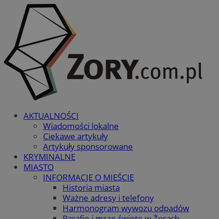
AKTUALNOŚCI
Wiadomości lokalne
Ciekawe artykuły
Artykuły sponsorowane
KRYMINALNE
MIASTO
INFORMACJE O MIEŚCIE
Historia miasta
Ważne adresy i telefony
Harmonogram wywozu odpadów
Parafie i msze święte w Żorach