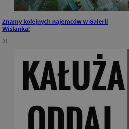
Znamy kolejnych najemców w Galerii
Wiślanka!
21