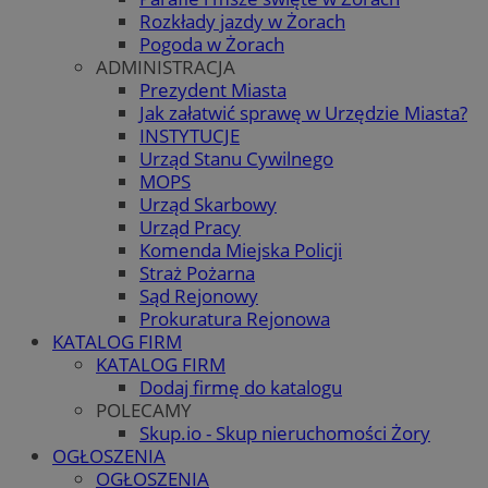
Rozkłady jazdy w Żorach
Pogoda w Żorach
ADMINISTRACJA
Prezydent Miasta
Jak załatwić sprawę w Urzędzie Miasta?
INSTYTUCJE
Urząd Stanu Cywilnego
MOPS
Urząd Skarbowy
Urząd Pracy
Komenda Miejska Policji
Straż Pożarna
Sąd Rejonowy
Prokuratura Rejonowa
KATALOG FIRM
KATALOG FIRM
Dodaj firmę do katalogu
POLECAMY
Skup.io - Skup nieruchomości Żory
OGŁOSZENIA
OGŁOSZENIA