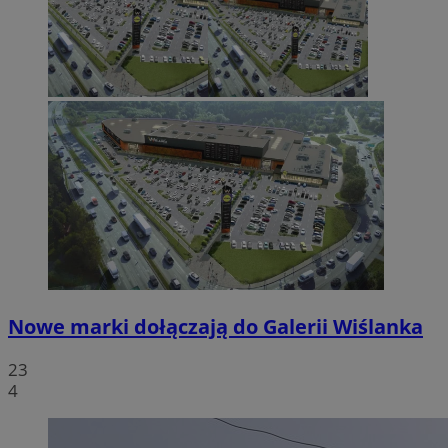
Nowe marki dołączają do Galerii Wiślanka
23
4