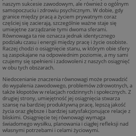
naszym sukcesie zawodowym, ale również o ogólnym
samopoczuciu i zdrowiu psychicznym. W dobie, gdy
granice między pracą a życiem prywatnym coraz
częściej się zacierają, szczególnie ważne staje się
umiejętne zarządzanie tymi dwoma sferami.
Równowaga ta nie oznacza jednak identycznego
podziału czasu i energii między pracę i życie osobiste.
Raczej chodzi o osiągnięcie stanu, w którym obie sfery
są zaspokajane na odpowiednim poziomie, a my sami
czujemy się spełnieni i zadowoleni z naszych osiągnięć
w obu tych obszarach.
Niedocenianie znaczenia równowagi może prowadzić
do wypalenia zawodowego, problemów zdrowotnych, a
także kłopotów w relacjach rodzinnych i społecznych. Z
drugiej strony, umiejętność jej osiągnięcia stwarza
szansę na bardziej produktywną pracę, lepszą jakość
życia oraz głębsze i bardziej satysfakcjonujące relacje z
bliskimi. Osiągnięcie tej równowagi wymaga
świadomego wysiłku, planowania i ciągłej refleksji nad
własnymi potrzebami i celami życiowymi.