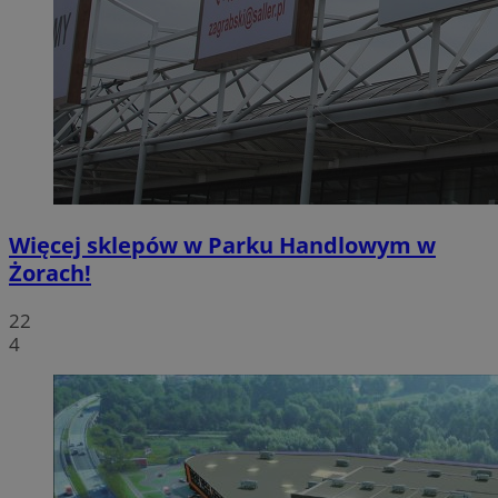
Więcej sklepów w Parku Handlowym w
Żorach!
22
4