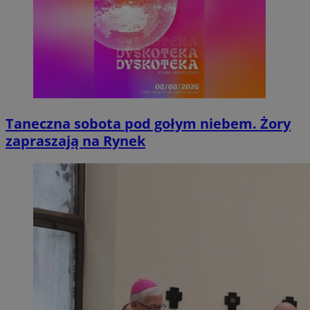
Taneczna sobota pod gołym niebem. Żory
zapraszają na Rynek