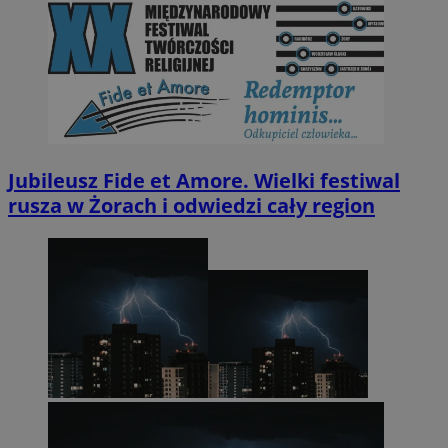
Jubileusz Fide et Amore. Wielki festiwal
rusza w Żorach i odwiedzi cały region