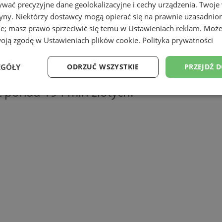
wać precyzyjne dane geolokalizacyjne i cechy urządzenia. Twoje
tryny. Niektórzy dostawcy mogą opierać się na prawnie uzasadnio
ie; masz prawo sprzeciwić się temu w
Ustawieniach reklam
. Może
woją zgodę w
Ustawieniach plików cookie
.
Polityka prywatności
EGÓŁY
ODRZUĆ WSZYSTKIE
PRZEJDŹ 
ięgające 50 proc. kosztów kwalifikow
t ponad 194 mln złotych.
Wydajność
Targetowanie
Funkcjonalność
Ni
ezbędne
Wydajność
Targetowanie
Funkcjonalność
Niesklasyfikow
ie umożliwiają korzystanie z podstawowych funkcji strony internetowej, takich jak log
Bez niezbędnych plików cookie nie można prawidłowo korzystać ze strony internetowe
Okres
Provider
/
Domena
Opis
przechowywania