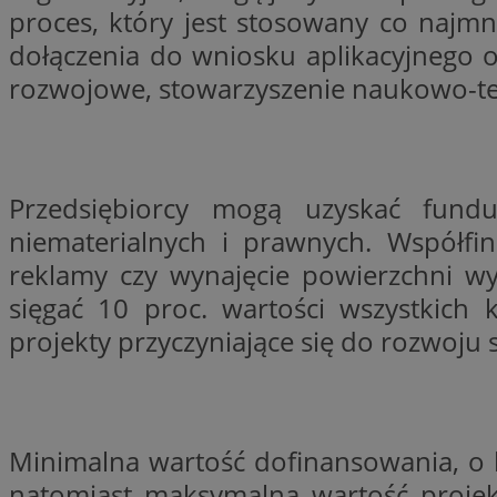
proces, który jest stosowany co najmni
dołączenia do wniosku aplikacyjnego 
li_gc
rozwojowe, stowarzyszenie naukowo-te
CookieScriptConse
Przedsiębiorcy mogą uzyskać fund
niematerialnych i prawnych. Współfi
reklamy czy wynajęcie powierzchni w
Nazwa
Nazwa
sięgać 10 proc. wartości wszystkich 
Nazwa
gid_CAESEEbgrCsX
projekty przyczyniające się do rozwoju
_ga_L2744325BY
__mguid_
tt_viewer
_ga
DSID
Minimalna wartość dofinansowania, o kt
ADKUID
natomiast maksymalna wartość projek