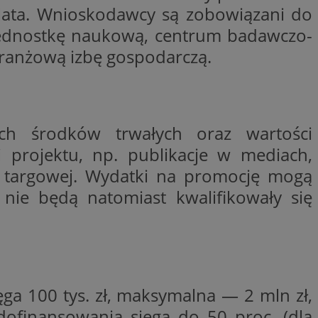
zy lata. Wnioskodawcy są zobowiązani do
woich preferencji,
 z regulacjami
 jednostkę naukową, centrum badawczo-
y gościa na
ranżową izbę gospodarczą.
nych celów
rzez usługę Cookie-
preferencji
 na pliki cookie.
ookie Cookie-
ch środków trwałych oraz wartości
 projektu, np. publikacje w mediach,
y targowej. Wydatki na promocję mogą
 nie będą natomiast kwalifikowały się
lytics do
ookie jest używany
iewer”, aby pomóc
acznej identyfikacji
e widzisz w naszych
dostępu do strony
Analytics - co
ej, aby śledzić
anej usługi
e użytkowników i
rozróżniania
 konkretnej
. Pomaga w
e losowo
zyfrowany /
ta. Jest on
ęga 100 tys. zł, maksymalna — 2 mln zł,
izowanych
nie i służy do
eń użytkowników i
 sesji i kampanii
ry identyfikuje
ofinansowania sięga do 50 proc. (dla
iu korzystania z