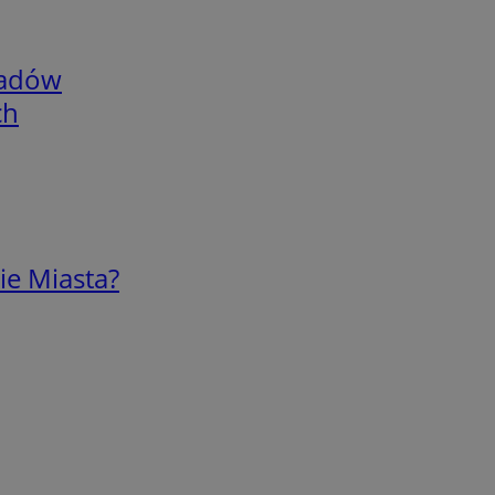
adów
ch
ie Miasta?