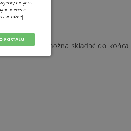
 wybory dotyczą
nym interesie
sz w każdej
DO PORTALU
anych. Wnioski można składać do końca
esklasyfikowane
ane
owanie użytkownika i
j.