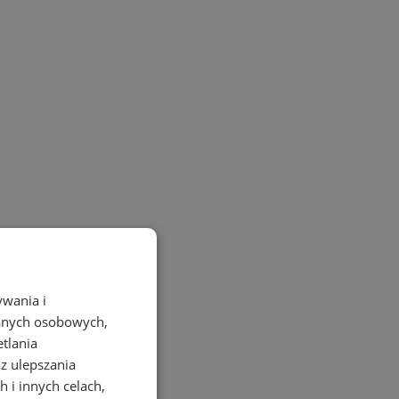
ywania i
danych osobowych,
etlania
az ulepszania
 i innych celach,