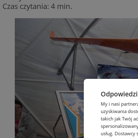
Czas czytania: 4 min.
Odpowiedzia
My i nasi partne
uzyskiwania dost
takich jak Twój a
spersonalizowanyc
usług.
Dostawcy s