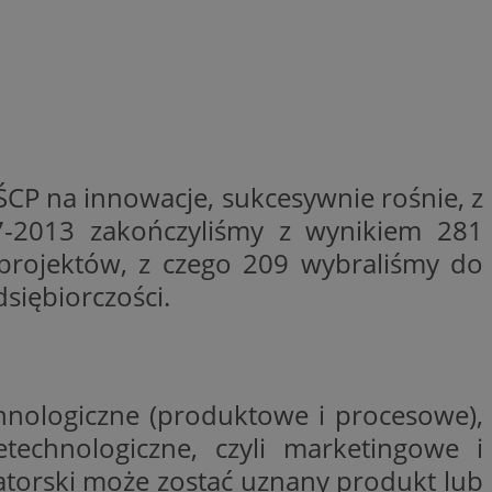
entyfikator sesji.
entyfikator sesji.
entyfikator sesji.
niania ludzi i
trony internetowej,
e ważnych raportów
ryny internetowej.
ŚCP na innowacje, sukcesywnie rośnie, z
 identyfikatora
7-2013 zakończyliśmy z wynikiem 281
projektów, z czego 209 wybraliśmy do
erów obsługuje
ekście
siębiorczości.
lu optymalizacji
 do przechowywania
niu do usług
e, czy użytkownik
enia lub reklamy.
nologiczne (produktowe i procesowe),
nformacje o zgodzie
ncjach dotyczących
echnologiczne, czyli marketingowe i
ia z witryny.
olityki prywatności
torski może zostać uznany produkt lub
ich przestrzeganie
temu użytkownik nie