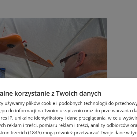
lne korzystanie z Twoich danych
rzy używamy plików cookie i podobnych technologii do przechow
ępu do informacji na Twoim urządzeniu oraz do przetwarzania 
dres IP, unikalne identyfikatory i dane przeglądania, w celu wyświ
h reklam i treści, pomiaru reklam i treści, analizy odbiorców or
tron trzecich (1845)
mogą również przetwarzać Twoje dane w tych