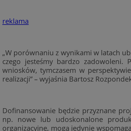
SessID
QeSessID
reklama
MvSessID
__cf_bm
„W porównaniu z wynikami w latach ubie
suid
czego jesteśmy bardzo zadowoleni. 
wniosków, tymczasem w perspektywie 
INGRESSCOOKIE
realizacji” – wyjaśnia Bartosz Rozponde
euds
Dofinansowanie będzie przyznane pro
VISITOR_PRIVACY_
np. nowe lub udoskonalone produkty
organizacyjne, mogą jedynie wspomaga