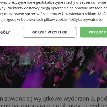
wać precyzyjne dane geolokalizacyjne i cechy urządzenia. Twoje
tryny. Niektórzy dostawcy mogą opierać się na prawnie uzasadnio
ie; masz prawo sprzeciwić się temu w
Ustawieniach reklam
. Może
woją zgodę w
Ustawieniach plików cookie
.
Polityka prywatności
EGÓŁY
ODRZUĆ WSZYSTKIE
PRZEJDŹ 
Wydajność
Targetowanie
Funkcjonalność
Ni
ezbędne
Wydajność
Targetowanie
Funkcjonalność
Niesklasyfikow
ie umożliwiają korzystanie z podstawowych funkcji strony internetowej, takich jak log
Bez niezbędnych plików cookie nie można prawidłowo korzystać ze strony internetowe
anizowane są wyjątkowe wydarzenia, pod
Okres
Provider
/
Domena
Opis
ecjalny harmonogram z najlepszymi wydar
przechowywania