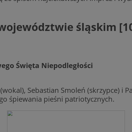
musi ponownie konfigurować s
co zwiększa wygodę i zgodność
ochrony danych.
5 miesięcy 4
Służy do przechowywania zgod
LinkedIn
województwie śląskim [10
tygodnie
używanie plików cookie do in
Corporation
.linkedin.com
nt
4 tygodnie 2 dni
Ten plik cookie jest używany p
CookieScript
Script.com do zapamiętywania 
zory.com.pl
dotyczących zgody użytkownika
Jest to konieczne, aby baner c
Script.com działał poprawnie.
ego Święta Niepodległości
Okres
Provider
/
Domena
Opis
Provider
/
Okres
przechowywania
Opis
Domena
przechowywania
Okres
Provider
/
Domena
Opis
TqPbs6FSxOS-XyA
.ctnsnet.com
1 rok
przechowywania
 (wokal), Sebastian Smoleń (skrzypce) i P
.zory.com.pl
1 rok 1 miesiąc
Ten plik cookie jest używany przez Google Ana
.admaster.cc
1 rok
Ten plik c
utrzymywania stanu sesji.
11 miesięcy 4
Teads wykorzystuje plik cookie „tt_v
Teads B.V.
ego śpiewania pieśni patriotycznych.
do jednozn
tygodnie
spersonalizować reklamy wideo, któr
.teads.tv
urządzeń 
1 rok 1 miesiąc
Ta nazwa pliku cookie jest powiązana z Google 
Google LLC
witrynach partnerskich.
internetow
stanowi istotną aktualizację powszechnie używ
.zory.com.pl
zachowani
analitycznej Google. Ten plik cookie służy do 
59 minut 59
Ten plik cookie służy do zapisywania
Google LLC
interakcje
unikalnych użytkowników poprzez przypisani
sekund
tożsamości użytkownika. Zawiera zas
.doubleclick.net
tworzeniu
wygenerowanej liczby jako identyfikatora klien
zaszyfrowany unikalny identyfikator.
spersonal
uwzględniony w każdym żądaniu strony w witry
doświadcz
obliczania danych dotyczących odwiedzających,
4 tygodnie 2 dni
Rejestruje unikalny identyfikator, któ
AdKernel LLC
analizowan
na potrzeby raportów analitycznych witryn.