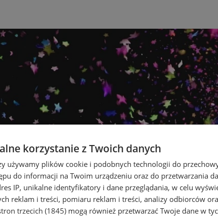
lne korzystanie z Twoich danych
rzy używamy plików cookie i podobnych technologii do przechow
ępu do informacji na Twoim urządzeniu oraz do przetwarzania 
dres IP, unikalne identyfikatory i dane przeglądania, w celu wyświ
h reklam i treści, pomiaru reklam i treści, analizy odbiorców or
tron trzecich (1845)
mogą również przetwarzać Twoje dane w tych