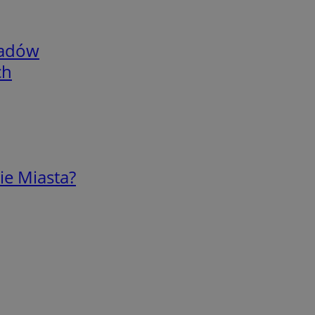
adów
ch
ie Miasta?