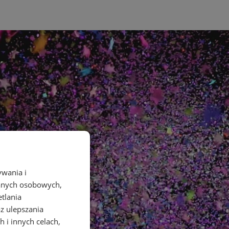
ywania i
danych osobowych,
etlania
az ulepszania
 i innych celach,