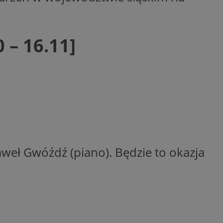
woich preferencji,
 z regulacjami
y gościa na
 – 16.11]
nych celów
rzez usługę Cookie-
preferencji
 na pliki cookie.
ookie Cookie-
aweł Gwóźdź (piano). Będzie to okazja
lytics do
ookie jest używany
iewer”, aby pomóc
acznej identyfikacji
e widzisz w naszych
dostępu do strony
Analytics - co
ej, aby śledzić
anej usługi
e użytkowników i
rozróżniania
 konkretnej
. Pomaga w
e losowo
zyfrowany /
ta. Jest on
izowanych
nie i służy do
eń użytkowników i
 sesji i kampanii
ry identyfikuje
iu korzystania z