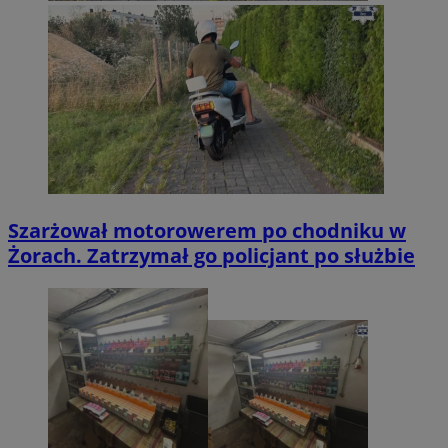
Szarżował motorowerem po chodniku w
Żorach. Zatrzymał go policjant po służbie