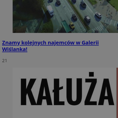
Znamy kolejnych najemców w Galerii
Wiślanka!
21