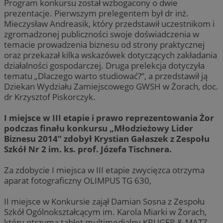
Program konkursu został wzbogacony o dwie
prezentacje. Pierwszym prelegentem był dr inż.
Mieczysław Andreasik, który przedstawił uczestnikom i
zgromadzonej publiczności swoje doświadczenia w
temacie prowadzenia biznesu od strony praktycznej
oraz przekazał kilka wskazówek dotyczących zakładania
działalności gospodarczej. Druga prelekcja dotyczyła
tematu „Dlaczego warto studiować?”, a przedstawił ją
Dziekan Wydziału Zamiejscowego GWSH w Żorach, doc.
dr Krzysztof Piskorczyk.
I miejsce w III etapie i prawo reprezentowania Żor
podczas finału konkursu „Młodzieżowy Lider
Biznesu 2014” zdobył Krystian Gałaszek z Zespołu
Szkół Nr 2 im. ks. prof. Józefa Tischnera.
Za zdobycie I miejsca w III etapie zwycięzca otrzyma
aparat fotograficzny OLIMPUS TG 630,
II miejsce w Konkursie zajął Damian Sosna z Zespołu
Szkół Ogólnokształcącym im. Karola Miarki w Żorach,
który otrzyma tablet multimedialny KRUGER & MATZ