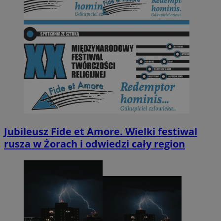
Jubileusz Fide et Amore. Wielki festiwal
rusza w Żorach i odwiedzi cały region