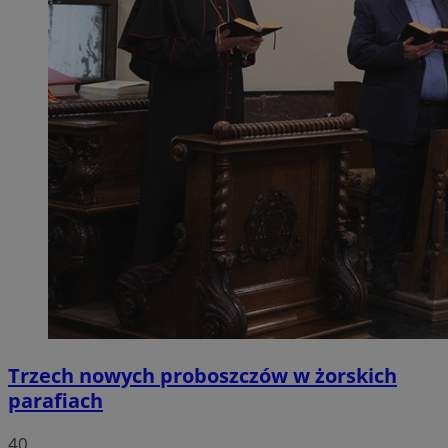
Trzech nowych proboszczów w żorskich
parafiach
40