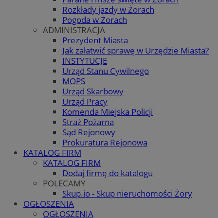
Rozkłady jazdy w Żorach
Pogoda w Żorach
ADMINISTRACJA
Prezydent Miasta
Jak załatwić sprawę w Urzędzie Miasta?
INSTYTUCJE
Urząd Stanu Cywilnego
MOPS
Urząd Skarbowy
Urząd Pracy
Komenda Miejska Policji
Straż Pożarna
Sąd Rejonowy
Prokuratura Rejonowa
KATALOG FIRM
KATALOG FIRM
Dodaj firmę do katalogu
POLECAMY
Skup.io - Skup nieruchomości Żory
OGŁOSZENIA
OGŁOSZENIA