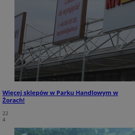
Więcej sklepów w Parku Handlowym w
Żorach!
22
4