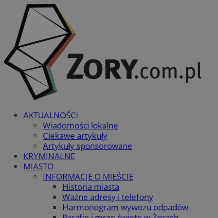
AKTUALNOŚCI
Wiadomości lokalne
Ciekawe artykuły
Artykuły sponsorowane
KRYMINALNE
MIASTO
INFORMACJE O MIEŚCIE
Historia miasta
Ważne adresy i telefony
Harmonogram wywozu odpadów
Parafie i msze święte w Żorach