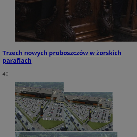
Trzech nowych proboszczów w żorskich
parafiach
40