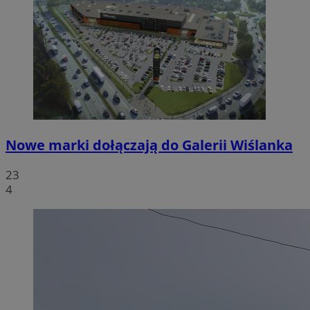
Nowe marki dołączają do Galerii Wiślanka
23
4