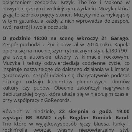
połączeniem zespołów: Krzyk, The-Tox i Makona w
nowym, cięższym i wolniejszym wydaniu. Muzyka która
grają to szeroko pojęty stoner. Muzycy nie zamykają się
w tym gatunku, a każdy z nich wprowadza do zespołu
swój nastrój i swoje odczucia.
O godzinie 18:00 na scenę wkroczy 21 Garage.
Zespół pochodzi z Żor i powstał w 2014 roku. Kapela
opiera się na mocniejszym rytmicznym stylu lat80 i 90 i
gra swoje autorskie utwory w klimacie rockowym.
Muzyka i teksty odzwierciedlają codzienne życie, co
inspiruje naszą załogę do dalszego działania w klimacie
garażowym. Zespół udziela się charytatywnie podczas
różnego rodzaju koncertów plenerowych, domów
kultury czy pubów. Obecnie zakończył nagrywanie
debiutanckiej płyty, która ukaże się w niedługim czasie,
przy współpracy z GoRecords.
Również w niedzielę,
22 sierpnia o godz. 19:00
wystąpi BR BAND czyli Bogdan Rumiak Band.
Trio które w wyjątkowysposób łączy bluesa, funky i
rock’n’rolla tworząc własny niepowtarzalny styl.