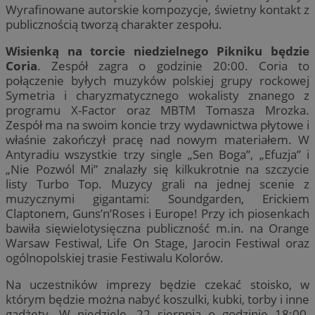
Wyrafinowane autorskie kompozycje, świetny kontakt z
publicznością tworzą charakter zespołu.
Wisienką na torcie niedzielnego Pikniku będzie
Coria
. Zespół zagra o godzinie 20:00. Coria to
połączenie byłych muzyków polskiej grupy rockowej
Symetria i charyzmatycznego wokalisty znanego z
programu X-Factor oraz MBTM Tomasza Mrozka.
Zespół ma na swoim koncie trzy wydawnictwa płytowe i
właśnie zakończył pracę nad nowym materiałem. W
Antyradiu wszystkie trzy single „Sen Boga”, „Efuzja” i
„Nie Pozwól Mi” znalazły się kilkukrotnie na szczycie
listy Turbo Top. Muzycy grali na jednej scenie z
muzycznymi gigantami: Soundgarden, Erickiem
Claptonem, Guns’n’Roses i Europe! Przy ich piosenkach
bawiła sięwielotysięczna publiczność m.in. na Orange
Warsaw Festiwal, Life On Stage, Jarocin Festiwal oraz
ogólnopolskiej trasie Festiwalu Kolorów.
Na uczestników imprezy będzie czekać stoisko, w
którym będzie można nabyć koszulki, kubki, torby i inne
gadżety. W niedzielę, 22 sierpnia o godzinie 18:00,