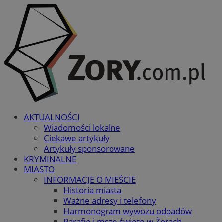
AKTUALNOŚCI
Wiadomości lokalne
Ciekawe artykuły
Artykuły sponsorowane
KRYMINALNE
MIASTO
INFORMACJE O MIEŚCIE
Historia miasta
Ważne adresy i telefony
Harmonogram wywozu odpadów
Parafie i msze święte w Żorach