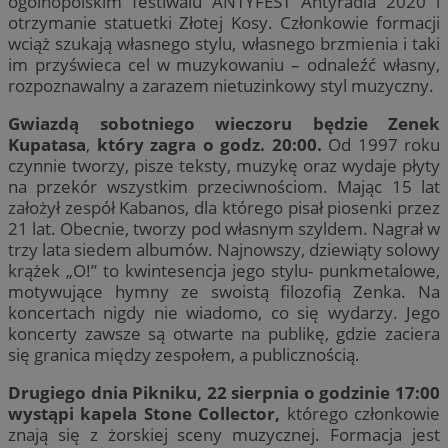
ogólnopolskim festiwalu ANTYFEST Antyradia 2020 i
otrzymanie statuetki Złotej Kosy. Członkowie formacji
wciąż szukają własnego stylu, własnego brzmienia i taki
im przyświeca cel w muzykowaniu – odnaleźć własny,
rozpoznawalny a zarazem nietuzinkowy styl muzyczny.
Gwiazdą sobotniego wieczoru będzie Zenek
Kupatasa
,
który zagra o godz. 20:00.
Od 1997 roku
czynnie tworzy, pisze teksty, muzykę oraz wydaje płyty
na przekór wszystkim przeciwnościom. Mając 15 lat
założył zespół Kabanos, dla którego pisał piosenki przez
21 lat. Obecnie, tworzy pod własnym szyldem. Nagrał w
trzy lata siedem albumów. Najnowszy, dziewiąty solowy
krążek „O!” to kwintesencja jego stylu- punkmetalowe,
motywujące hymny ze swoistą filozofią Zenka. Na
koncertach nigdy nie wiadomo, co się wydarzy. Jego
koncerty zawsze są otwarte na publikę, gdzie zaciera
się granica między zespołem, a publicznością.
Drugiego dnia Pikniku, 22 sierpnia o godzinie 17:00
wystąpi kapela Stone Collector,
którego członkowie
znają się z żorskiej sceny muzycznej. Formacja jest