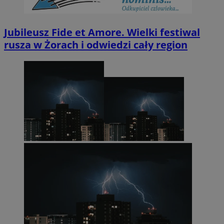
Jubileusz Fide et Amore. Wielki festiwal
rusza w Żorach i odwiedzi cały region