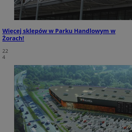
Więcej sklepów w Parku Handlowym w
Żorach!
22
4