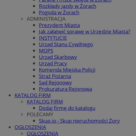
Rozkłady jazdy w Żorach
Pogoda w Żorach
ADMINISTRACJA
Prezydent Miasta
Jak załatwić sprawę w Urzędzie Miasta?
INSTYTUCJE
Urząd Stanu Cywilnego
MOPS
Urząd Skarbowy
Urząd Pracy
Komenda Miejska Policji
Straż Pożarna
Sąd Rejonowy
Prokuratura Rejonowa
KATALOG FIRM
KATALOG FIRM
Dodaj firmę do katalogu
POLECAMY
Skup.io - Skup nieruchomości Żory
OGŁOSZENIA
OGŁOSZENIA