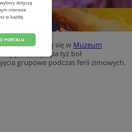
 wybory dotyczą
nym interesie
sz w każdej
DO PORTALU
, które odbywają się w
Muzeum
awy pn. „Mōj Ōpa tyż boł
esklasyfikowane
ajęcia grupowe podczas ferii zimowych.
ane
owanie użytkownika i
j.