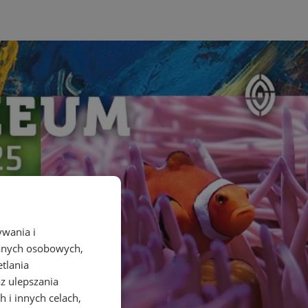
ywania i
danych osobowych,
etlania
az ulepszania
 i innych celach,