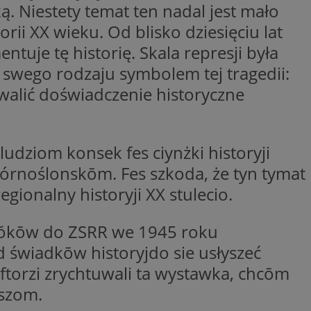
 Niestety temat ten nadal jest mało
woich preferencji,
 z regulacjami
orii XX wieku. Od blisko dziesięciu lat
je tę historię. Skala represji była
y gościa na
nych celów
uż swego rodzaju symbolem tej tragedii:
walić doświadczenie historyczne
rzez usługę Cookie-
preferencji
 na pliki cookie.
ookie Cookie-
udziom konsek fes ciynżki historyji
órnoślonskōm. Fes szkoda, że tyn tymat
gionalny historyji XX stulecio.
lytics do
ookie jest używany
iewer”, aby pomóc
nzŏkōw do ZSRR we 1945 roku
acznej identyfikacji
e widzisz w naszych
dostępu do strony
Analytics - co
ôd świadkōw historyjdo sie usłyszeć
ej, aby śledzić
anej usługi
e użytkowników i
rozróżniania
 konkretnej
, ftorzi zrychtuwali ta wystawka, chcōm
. Pomaga w
e losowo
zyfrowany /
ta. Jest on
aszom.
izowanych
nie i służy do
eń użytkowników i
 sesji i kampanii
ry identyfikuje
iu korzystania z