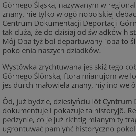
Górnego Śląska, nazywanym w regionalne
znany, nie tylko w ogólnopolskiej debacie
Centrum Dokumentacji Deportacji Górno
li_gc
tak duża, że do dzisiaj od świadków hist
Mój Ōpa tyż boł departuwany [opa to śl
CookieScriptConse
pokolenia naszych dziadków.
Wystŏwka zrychtuwana jes skiż tego cob
Gōrnego Ślōnska, ftora mianujom we lo
Nazwa
Nazwa
jes durch małowiela znany, niy ino we ôg
Nazwa
gid_CAESEEbgrCsX
_ga_L2744325BY
__mguid_
tt_viewer
Ôd, już bydzie, dziesiyńciu lŏt Cynt
_ga
dokumentuje i pokazuje ta historyjõ. Rep
DSID
pedzynie, co je już richtig mianym ty tr
ugrontuwać pamiyńć historyczno pokoly
ADKUID