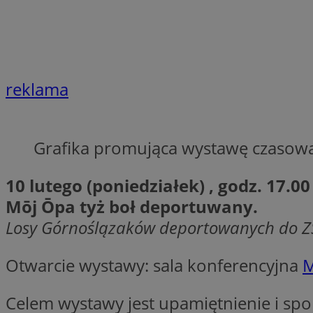
SessID
QeSessID
MvSessID
__cf_bm
reklama
suid
Grafika promująca wystawę czasową
INGRESSCOOKIE
10 lutego (poniedziałek) , godz. 17.00
Mōj Ōpa tyż boł deportuwany.
euds
Losy Górnoślązaków deportowanych do 
Otwarcie wystawy: sala konferencyjna
VISITOR_PRIVACY_
Celem wystawy jest upamiętnienie i spo