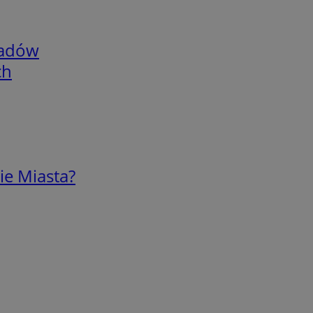
adów
ch
ie Miasta?