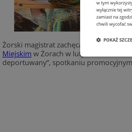
w tym wykorzysty
wyłącznie tej wi
zamiast na zgodz
chwili wycofać s
POKAŻ SZCZ
Żorski magistrat zachęca do zapoznani
Miejskim
w Żorach w lutym 2025 roku. M
Niezbędne
deportuwany”, spotkaniu promocyjnym ks
Ni
Niezbędne pliki cook
zarządzanie kontem. 
Nazwa