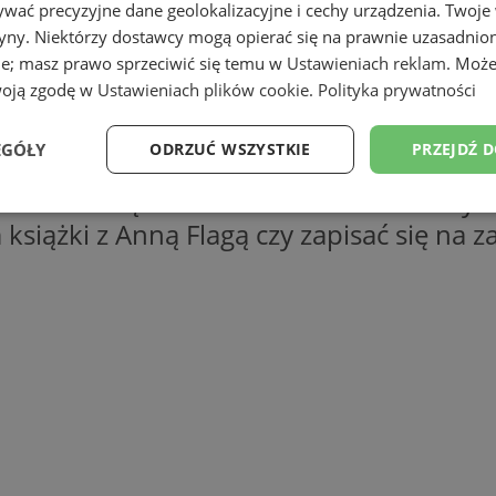
wać precyzyjne dane geolokalizacyjne i cechy urządzenia. Twoje
tryny. Niektórzy dostawcy mogą opierać się na prawnie uzasadnio
ie; masz prawo sprzeciwić się temu w
Ustawieniach reklam
. Może
woją zgodę w
Ustawieniach plików cookie
.
Polityka prywatności
EGÓŁY
ODRZUĆ WSZYSTKIE
PRZEJDŹ 
a się z harmonogramem zajęć i wydarzeń
ożna wziąć udział m.in w otwarciu wyst
Wydajność
Targetowanie
Funkcjonalność
Ni
iążki z Anną Flagą czy zapisać się na z
ezbędne
Wydajność
Targetowanie
Funkcjonalność
Niesklasyfikow
ie umożliwiają korzystanie z podstawowych funkcji strony internetowej, takich jak log
Bez niezbędnych plików cookie nie można prawidłowo korzystać ze strony internetowe
Okres
Provider
/
Domena
Opis
przechowywania