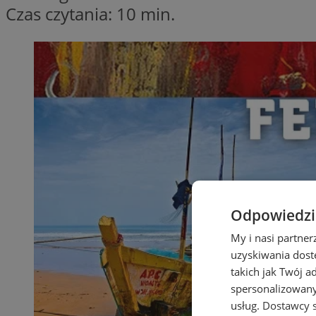
Czas czytania: 10 min.
Odpowiedzia
My i nasi partne
uzyskiwania dost
takich jak Twój a
spersonalizowanyc
usług.
Dostawcy s