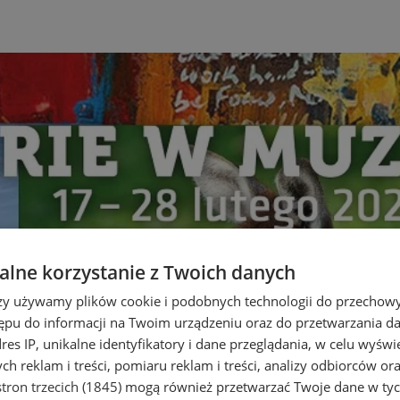
lne korzystanie z Twoich danych
rzy używamy plików cookie i podobnych technologii do przechow
ępu do informacji na Twoim urządzeniu oraz do przetwarzania 
dres IP, unikalne identyfikatory i dane przeglądania, w celu wyświ
h reklam i treści, pomiaru reklam i treści, analizy odbiorców or
tron trzecich (1845)
mogą również przetwarzać Twoje dane w tych