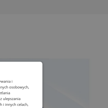
ywania i
danych osobowych,
etlania
az ulepszania
 i innych celach,