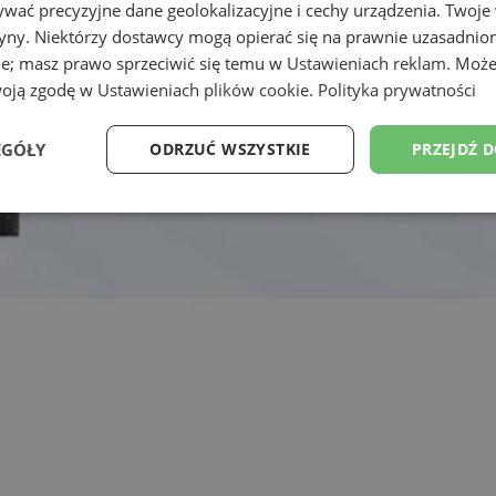
wać precyzyjne dane geolokalizacyjne i cechy urządzenia. Twoje
tryny. Niektórzy dostawcy mogą opierać się na prawnie uzasadnio
ie; masz prawo sprzeciwić się temu w
Ustawieniach reklam
. Może
woją zgodę w
Ustawieniach plików cookie
.
Polityka prywatności
EGÓŁY
ODRZUĆ WSZYSTKIE
PRZEJDŹ 
Wydajność
Targetowanie
Funkcjonalność
Ni
ezbędne
Wydajność
Targetowanie
Funkcjonalność
Niesklasyfikow
ie umożliwiają korzystanie z podstawowych funkcji strony internetowej, takich jak log
Bez niezbędnych plików cookie nie można prawidłowo korzystać ze strony internetowe
Okres
Provider
/
Domena
Opis
przechowywania