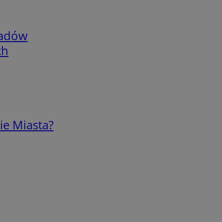
adów
ch
ie Miasta?