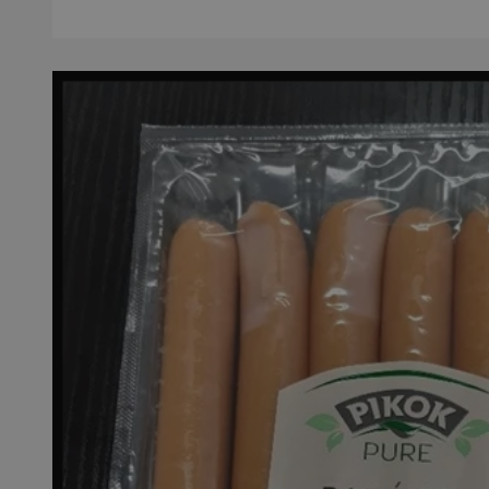
SessID
QeSessID
MvSessID
__cf_bm
suid
INGRESSCOOKIE
euds
VISITOR_PRIVACY_