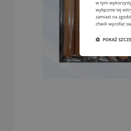
w tym wykorzysty
wyłącznie tej wi
zamiast na zgodz
chwili wycofać s
POKAŻ SZCZ
Niezbędne
Ni
Niezbędne pliki cook
zarządzanie kontem. 
Nazwa