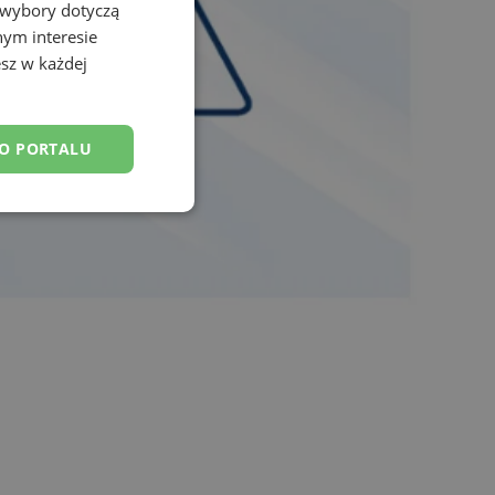
 wybory dotyczą
nym interesie
sz w każdej
DO PORTALU
esklasyfikowane
ane
owanie użytkownika i
j.