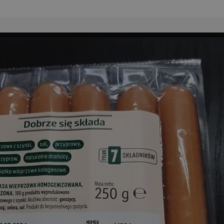
entyfikator sesji.
entyfikator sesji.
entyfikator sesji.
niania ludzi i
trony internetowej,
e ważnych raportów
ryny internetowej.
 identyfikatora
erów obsługuje
ekście
lu optymalizacji
 do przechowywania
niu do usług
e, czy użytkownik
enia lub reklamy.
nformacje o zgodzie
ncjach dotyczących
ia z witryny.
olityki prywatności
ich przestrzeganie
temu użytkownik nie