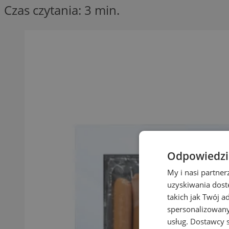
Czas czytania: 3 min.
Odpowiedzia
My i nasi partne
uzyskiwania dost
takich jak Twój a
spersonalizowanyc
usług.
Dostawcy s