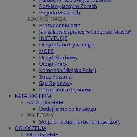
Rozkłady jazdy w Żorach
Pogoda w Żorach
ADMINISTRACJA
Prezydent Miasta
Jak załatwić sprawę w Urzędzie Miasta?
INSTYTUCJE
Urząd Stanu Cywilnego
MOPS
Urząd Skarbowy
Urząd Pracy
Komenda Miejska Policji
Straż Pożarna
Sąd Rejonowy
Prokuratura Rejonowa
KATALOG FIRM
KATALOG FIRM
Dodaj firmę do katalogu
POLECAMY
Skup.io - Skup nieruchomości Żory
OGŁOSZENIA
OGŁOSZENIA