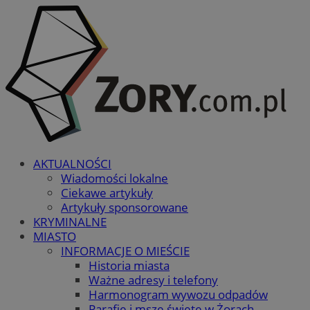
AKTUALNOŚCI
Wiadomości lokalne
Ciekawe artykuły
Artykuły sponsorowane
KRYMINALNE
MIASTO
INFORMACJE O MIEŚCIE
Historia miasta
Ważne adresy i telefony
Harmonogram wywozu odpadów
Parafie i msze święte w Żorach