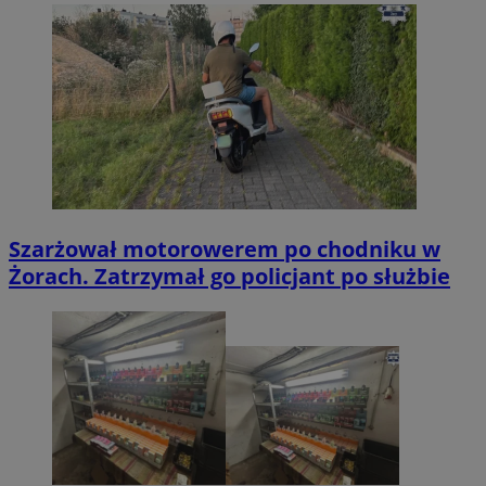
Szarżował motorowerem po chodniku w
Żorach. Zatrzymał go policjant po służbie