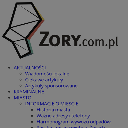
AKTUALNOŚCI
Wiadomości lokalne
Ciekawe artykuły
Artykuły sponsorowane
KRYMINALNE
MIASTO
INFORMACJE O MIEŚCIE
Historia miasta
Ważne adresy i telefony
Harmonogram wywozu odpadów
Parafie i msze święte w Żorach