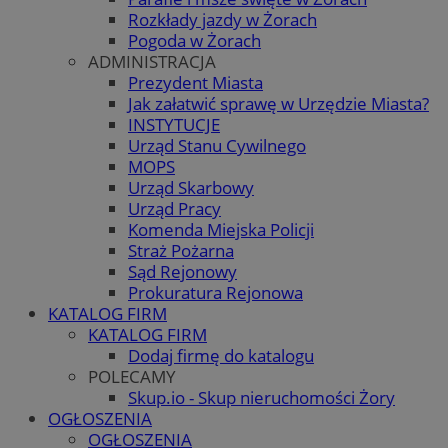
Rozkłady jazdy w Żorach
Pogoda w Żorach
ADMINISTRACJA
Prezydent Miasta
Jak załatwić sprawę w Urzędzie Miasta?
INSTYTUCJE
Urząd Stanu Cywilnego
MOPS
Urząd Skarbowy
Urząd Pracy
Komenda Miejska Policji
Straż Pożarna
Sąd Rejonowy
Prokuratura Rejonowa
KATALOG FIRM
KATALOG FIRM
Dodaj firmę do katalogu
POLECAMY
Skup.io - Skup nieruchomości Żory
OGŁOSZENIA
OGŁOSZENIA