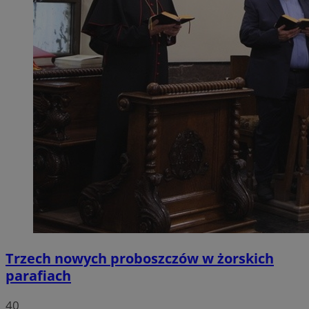
Trzech nowych proboszczów w żorskich
parafiach
40