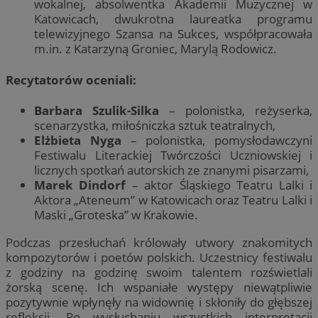
wokalnej, absolwentka Akademii Muzycznej w
Katowicach, dwukrotna laureatka programu
telewizyjnego Szansa na Sukces, współpracowała
m.in. z Katarzyną Groniec, Marylą Rodowicz.
Recytatorów oceniali:
Barbara Szulik-Silka
– polonistka, reżyserka,
scenarzystka, miłośniczka sztuk teatralnych,
Elżbieta Nyga
– polonistka, pomysłodawczyni
Festiwalu Literackiej Twórczości Uczniowskiej i
licznych spotkań autorskich ze znanymi pisarzami,
Marek Dindorf
– aktor Śląskiego Teatru Lalki i
Aktora „Ateneum” w Katowicach oraz Teatru Lalki i
Maski „Groteska” w Krakowie.
Podczas przesłuchań królowały utwory znakomitych
kompozytorów i poetów polskich. Uczestnicy festiwalu
z godziny na godzinę swoim talentem rozświetlali
żorską scenę. Ich wspaniałe występy niewątpliwie
pozytywnie wpłynęły na widownię i skłoniły do głębszej
refleksji. Po wysłuchaniu wszystkich interpretacji