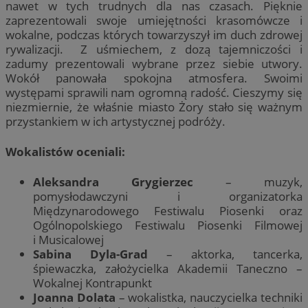
nawet w tych trudnych dla nas czasach. Pięknie
zaprezentowali swoje umiejętności krasomówcze i
wokalne, podczas których towarzyszył im duch zdrowej
rywalizacji. Z uśmiechem, z dozą tajemniczości i
zadumy prezentowali wybrane przez siebie utwory.
Wokół panowała spokojna atmosfera. Swoimi
występami sprawili nam ogromną radość. Cieszymy się
niezmiernie, że właśnie miasto Żory stało się ważnym
przystankiem w ich artystycznej podróży.
Wokalistów oceniali:
Aleksandra Grygierzec
– muzyk,
pomysłodawczyni i organizatorka
Międzynarodowego Festiwalu Piosenki oraz
Ogólnopolskiego Festiwalu Piosenki Filmowej
i Musicalowej
Sabina Dyla-Grad
– aktorka, tancerka,
śpiewaczka, założycielka Akademii Taneczno –
Wokalnej Kontrapunkt
Joanna Dolata
– wokalistka, nauczycielka techniki