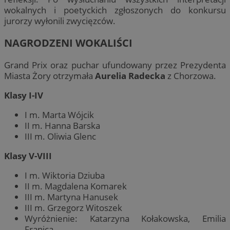
wokalnych i poetyckich zgłoszonych do konkursu
jurorzy wyłonili zwycięzców.
NAGRODZENI WOKALIŚCI
Grand Prix oraz puchar ufundowany przez Prezydenta
Miasta Żory otrzymała
Aurelia Radecka
z Chorzowa.
Klasy I-IV
I m. Marta Wójcik
II m. Hanna Barska
III m. Oliwia Glenc
Klasy V-VIII
I m. Wiktoria Dziuba
II m. Magdalena Komarek
III m. Martyna Hanusek
III m. Grzegorz Witoszek
Wyróżnienie: Katarzyna Kołakowska, Emilia
Franica