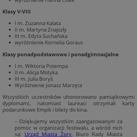
Klasy V-VIII
I m. Zuzanna Kalata
II m. Martyna Znajszły
III m. Edyta Suchańska
wyróżnienie Kornelia Goraus
Klasy ponadpodstawowe i ponadgimnazjalne
I m. Wiktoria Potempa
II m. Alicja Motyka
III m. Julia Boryś
Wyróżnienie Jonasz Marzęta
Wszystkich uczestników uhonorowano pamiątkowymi
dyplomami, natomiast laureaci otrzymali karty
podarunkowe Empik i bilety do kina.
– Dziękujemy wszystkim zaangażowanym za
pomoc w organizacji festiwalu, a wśród nich
są:
Urząd Miasta Żory
, Biuro Rady Miasta