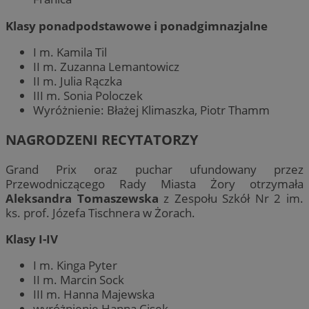
Klasy ponadpodstawowe i ponadgimnazjalne
I m. Kamila Til
II m. Zuzanna Lemantowicz
II m. Julia Rączka
III m. Sonia Poloczek
Wyróżnienie: Błażej Klimaszka, Piotr Thamm
NAGRODZENI RECYTATORZY
Grand Prix oraz puchar ufundowany przez
Przewodniczącego Rady Miasta Żory otrzymała
Aleksandra Tomaszewska
z Zespołu Szkół Nr 2 im.
ks. prof. Józefa Tischnera w Żorach.
Klasy I-IV
I m. Kinga Pyter
II m. Marcin Sock
III m. Hanna Majewska
wyróżnienie Hanna Cisek