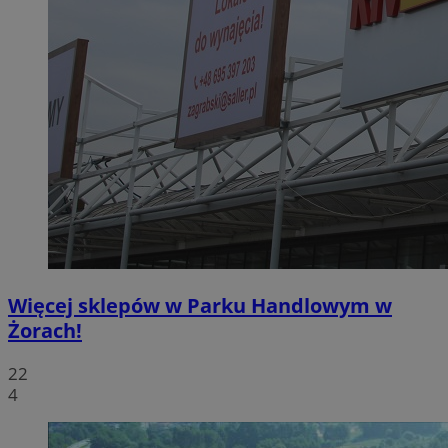
Więcej sklepów w Parku Handlowym w
Żorach!
22
4