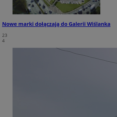
Nowe marki dołączają do Galerii Wiślanka
23
4