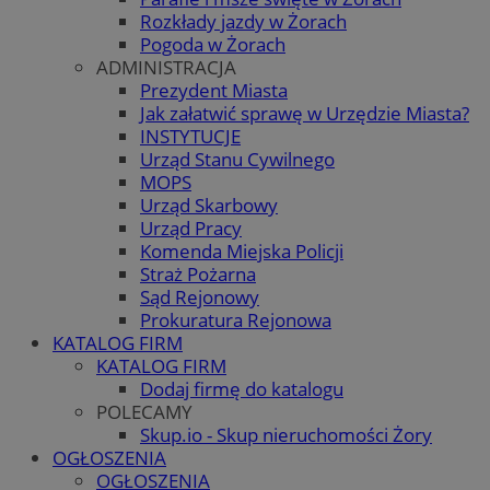
Rozkłady jazdy w Żorach
Pogoda w Żorach
ADMINISTRACJA
Prezydent Miasta
Jak załatwić sprawę w Urzędzie Miasta?
INSTYTUCJE
Urząd Stanu Cywilnego
MOPS
Urząd Skarbowy
Urząd Pracy
Komenda Miejska Policji
Straż Pożarna
Sąd Rejonowy
Prokuratura Rejonowa
KATALOG FIRM
KATALOG FIRM
Dodaj firmę do katalogu
POLECAMY
Skup.io - Skup nieruchomości Żory
OGŁOSZENIA
OGŁOSZENIA