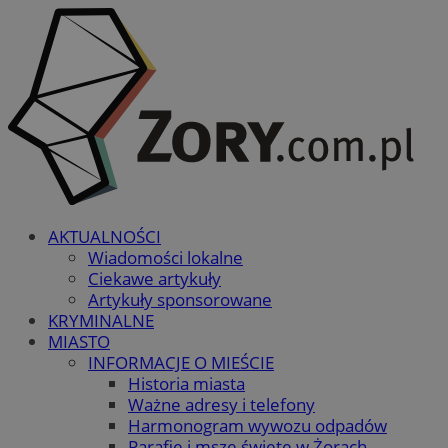
AKTUALNOŚCI
Wiadomości lokalne
Ciekawe artykuły
Artykuły sponsorowane
KRYMINALNE
MIASTO
INFORMACJE O MIEŚCIE
Historia miasta
Ważne adresy i telefony
Harmonogram wywozu odpadów
Parafie i msze święte w Żorach