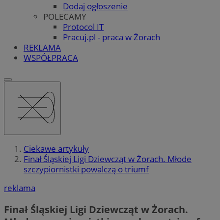
Dodaj ogłoszenie
POLECAMY
Protocol IT
Pracuj.pl - praca w Żorach
REKLAMA
WSPÓŁPRACA
Ciekawe artykuły
Finał Śląskiej Ligi Dziewcząt w Żorach. Młode
szczypiornistki powalczą o triumf
reklama
Finał Śląskiej Ligi Dziewcząt w Żorach.