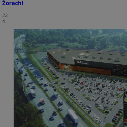
Żorach!
22
4