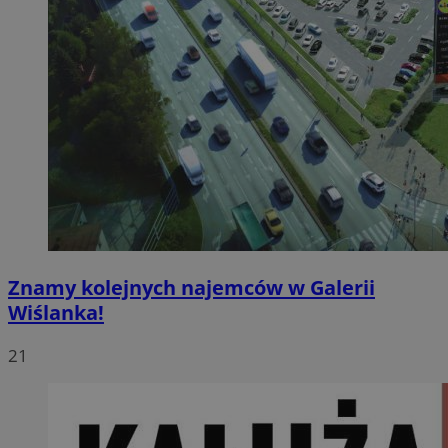
Znamy kolejnych najemców w Galerii
Wiślanka!
21