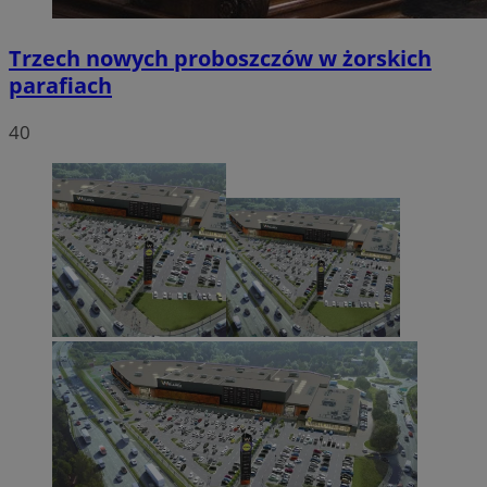
Trzech nowych proboszczów w żorskich
parafiach
40