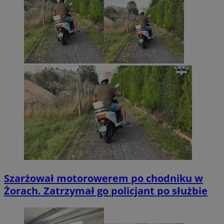
Szarżował motorowerem po chodniku w
Żorach. Zatrzymał go policjant po służbie