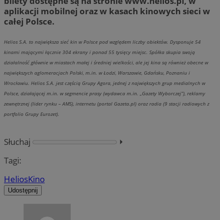
bilety dostępne są na stronie www.helios.pl, w
aplikacji mobilnej oraz w kasach kinowych sieci w
całej Polsce.
Helios S.A. to największa sieć kin w Polsce pod względem liczby obiektów. Dysponuje 54
kinami mającymi łącznie 304 ekrany i ponad 55 tysięcy miejsc. Spółka skupia swoją
działalność głównie w miastach małej i średniej wielkości, ale jej kina są również obecne w
największych aglomeracjach Polski, m.in. w Łodzi, Warszawie, Gdańsku, Poznaniu i
Wrocławiu. Helios S.A. jest częścią Grupy Agora, jednej z największych grup medialnych w
Polsce, działającej m.in. w segmencie prasy (wydawca m.in. „Gazety Wyborczej”), reklamy
zewnętrznej (lider rynku – AMS), internetu (portal Gazeta.pl) oraz radia (9 stacji radiowych z
portfolio Grupy Eurozet).
Słuchaj
⏵︎
Tagi:
Helios
Kino
Udostępnij