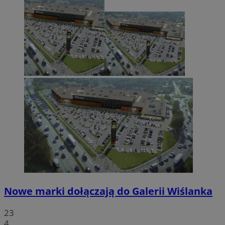
Nowe marki dołączają do Galerii Wiślanka
23
4