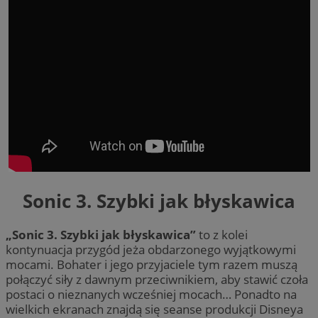
Sonic 3. Szybki jak błyskawica
„Sonic 3. Szybki jak błyskawica”
to z kolei
kontynuacja przygód jeża obdarzonego wyjątkowymi
mocami. Bohater i jego przyjaciele tym razem muszą
połączyć siły z dawnym przeciwnikiem, aby stawić czoła
postaci o nieznanych wcześniej mocach… Ponadto na
wielkich ekranach znajdą się seanse produkcji Disneya