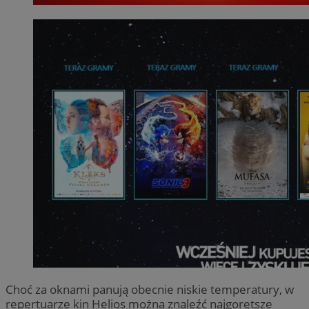
Choć za oknami panują obecnie niskie temperatury, w
repertuarze kin Helios można znaleźć najgorętsze