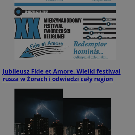
Jubileusz Fide et Amore. Wielki festiwal
rusza w Żorach i odwiedzi cały region