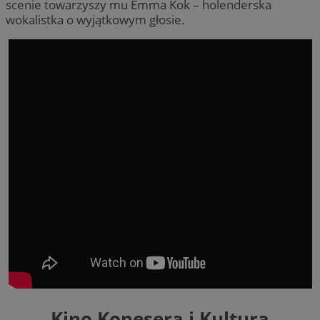
scenie towarzyszy mu Emma Kok – holenderska
wokalistka o wyjątkowym głosie.
Kino Konesera i Kultura