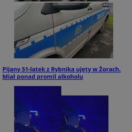
Pijany 51-latek z Rybnika ujęty w Żorach.
Miał ponad promil alkoholu