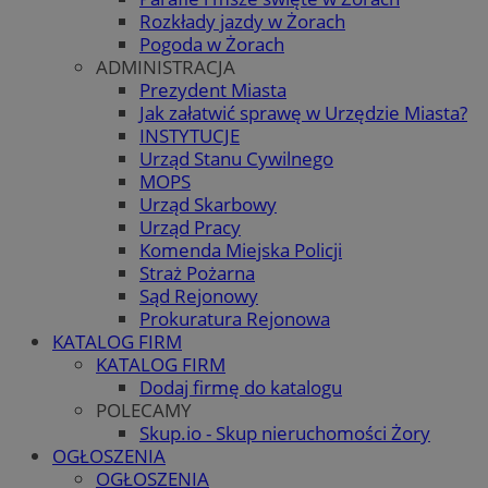
Rozkłady jazdy w Żorach
Pogoda w Żorach
ADMINISTRACJA
Prezydent Miasta
Jak załatwić sprawę w Urzędzie Miasta?
INSTYTUCJE
Urząd Stanu Cywilnego
MOPS
Urząd Skarbowy
Urząd Pracy
Komenda Miejska Policji
Straż Pożarna
Sąd Rejonowy
Prokuratura Rejonowa
KATALOG FIRM
KATALOG FIRM
Dodaj firmę do katalogu
POLECAMY
Skup.io - Skup nieruchomości Żory
OGŁOSZENIA
OGŁOSZENIA