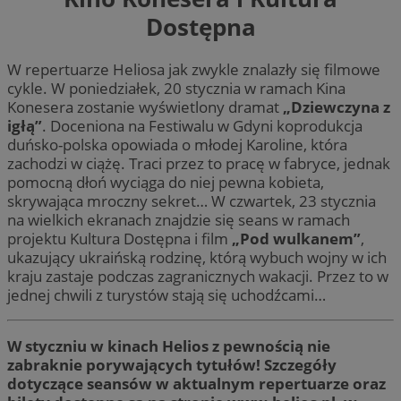
Dostępna
W repertuarze Heliosa jak zwykle znalazły się filmowe
cykle. W poniedziałek, 20 stycznia w ramach Kina
Konesera zostanie wyświetlony dramat
„Dziewczyna z
igłą”
. Doceniona na Festiwalu w Gdyni koprodukcja
duńsko-polska opowiada o młodej Karoline, która
zachodzi w ciążę. Traci przez to pracę w fabryce, jednak
pomocną dłoń wyciąga do niej pewna kobieta,
skrywająca mroczny sekret… W czwartek, 23 stycznia
na wielkich ekranach znajdzie się seans w ramach
projektu Kultura Dostępna i film
„Pod wulkanem”
,
ukazujący ukraińską rodzinę, którą wybuch wojny w ich
kraju zastaje podczas zagranicznych wakacji. Przez to w
jednej chwili z turystów stają się uchodźcami…
W styczniu w kinach Helios z pewnością nie
zabraknie porywających tytułów! Szczegóły
dotyczące seansów w aktualnym repertuarze oraz