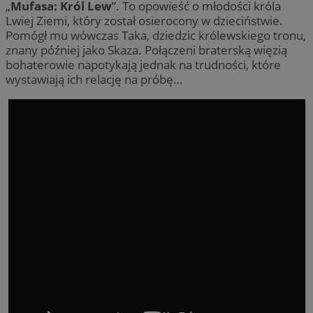
„
Mufasa: Król Lew
”. To opowieść o młodości króla
Lwiej Ziemi, który został osierocony w dzieciństwie.
Pomógł mu wówczas Taka, dziedzic królewskiego tronu,
znany później jako Skaza. Połączeni braterską więzią
bohaterowie napotykają jednak na trudności, które
wystawiają ich relację na próbę…