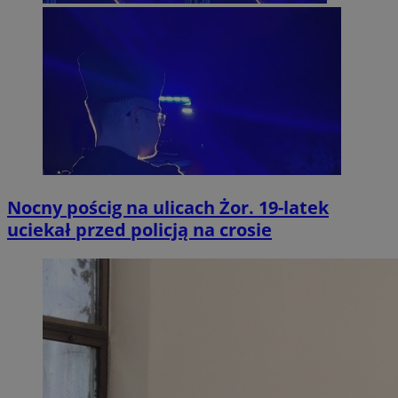
Nocny pościg na ulicach Żor. 19-latek
uciekał przed policją na crosie