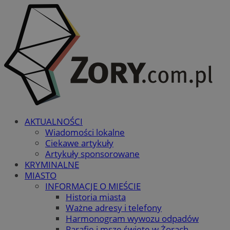
AKTUALNOŚCI
Wiadomości lokalne
Ciekawe artykuły
Artykuły sponsorowane
KRYMINALNE
MIASTO
INFORMACJE O MIEŚCIE
Historia miasta
Ważne adresy i telefony
Harmonogram wywozu odpadów
Parafie i msze święte w Żorach