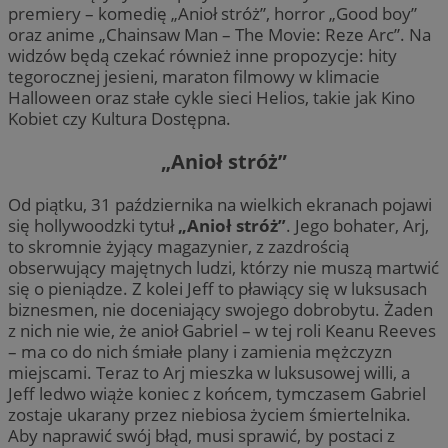
premiery – komedię „Anioł stróż”, horror „Good boy”
oraz anime „Chainsaw Man – The Movie: Reze Arc”. Na
widzów będą czekać również inne propozycje: hity
tegorocznej jesieni, maraton filmowy w klimacie
Halloween oraz stałe cykle sieci Helios, takie jak Kino
Kobiet czy Kultura Dostępna.
„Anioł stróż”
Od piątku, 31 października na wielkich ekranach pojawi
się hollywoodzki tytuł
„Anioł stróż”
. Jego bohater, Arj,
to skromnie żyjący magazynier, z zazdrością
obserwujący majętnych ludzi, którzy nie muszą martwić
się o pieniądze. Z kolei Jeff to pławiący się w luksusach
biznesmen, nie doceniający swojego dobrobytu. Żaden
z nich nie wie, że anioł Gabriel – w tej roli Keanu Reeves
– ma co do nich śmiałe plany i zamienia mężczyzn
miejscami. Teraz to Arj mieszka w luksusowej willi, a
Jeff ledwo wiąże koniec z końcem, tymczasem Gabriel
zostaje ukarany przez niebiosa życiem śmiertelnika.
Aby naprawić swój błąd, musi sprawić, by postaci z