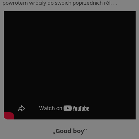
powrotem wróciły do swoich poprzednich ról. . .
„Good boy”