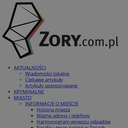
AKTUALNOŚCI
Wiadomości lokalne
Ciekawe artykuły
Artykuły sponsorowane
KRYMINALNE
MIASTO
INFORMACJE O MIEŚCIE
Historia miasta
Ważne adresy i telefony
Harmonogram wywozu odpadów
Parafie i msze święte w Żorach