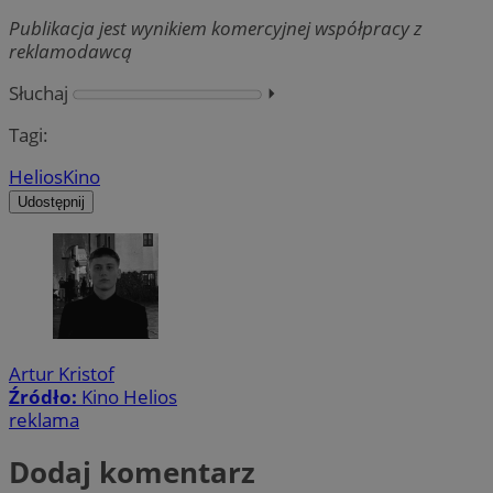
Publikacja jest wynikiem komercyjnej współpracy z
reklamodawcą
Słuchaj
⏵︎
Tagi:
Helios
Kino
Udostępnij
Artur Kristof
Źródło:
Kino Helios
reklama
Dodaj komentarz