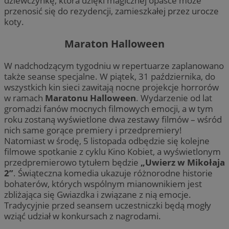
dziewczynkę, która dzięki magicznej opasce może
przenosić się do rezydencji, zamieszkałej przez urocze
koty.
Maraton Halloween
W nadchodzącym tygodniu w repertuarze zaplanowano
także seanse specjalne. W piątek, 31 października, do
wszystkich kin sieci zawitają nocne projekcje horrorów
w ramach
Maratonu Halloween
. Wydarzenie od lat
gromadzi fanów mocnych filmowych emocji, a w tym
roku zostaną wyświetlone dwa zestawy filmów – wśród
nich same gorące premiery i przedpremiery!
Natomiast w środę, 5 listopada odbędzie się kolejne
filmowe spotkanie z cyklu Kino Kobiet, a wyświetlonym
przedpremierowo tytułem będzie
„Uwierz w Mikołaja
2”
. Świąteczna komedia ukazuje różnorodne historie
bohaterów, których wspólnym mianownikiem jest
zbliżająca się Gwiazdka i związane z nią emocje.
Tradycyjnie przed seansem uczestniczki będą mogły
wziąć udział w konkursach z nagrodami.