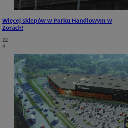
Więcej sklepów w Parku Handlowym w
Żorach!
22
4