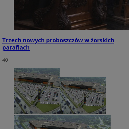
Trzech nowych proboszczów w żorskich
parafiach
40