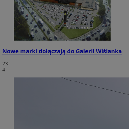
Nowe marki dołączają do Galerii Wiślanka
23
4