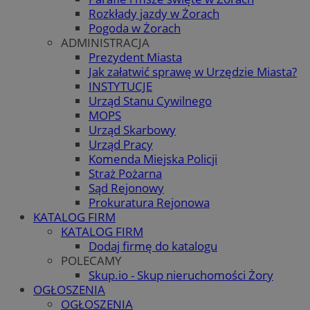
Rozkłady jazdy w Żorach
Pogoda w Żorach
ADMINISTRACJA
Prezydent Miasta
Jak załatwić sprawę w Urzędzie Miasta?
INSTYTUCJE
Urząd Stanu Cywilnego
MOPS
Urząd Skarbowy
Urząd Pracy
Komenda Miejska Policji
Straż Pożarna
Sąd Rejonowy
Prokuratura Rejonowa
KATALOG FIRM
KATALOG FIRM
Dodaj firmę do katalogu
POLECAMY
Skup.io - Skup nieruchomości Żory
OGŁOSZENIA
OGŁOSZENIA