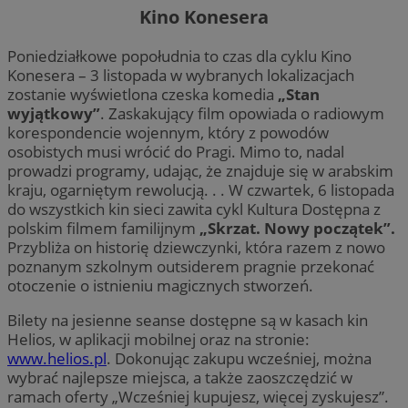
Kino Konesera
Poniedziałkowe popołudnia to czas dla cyklu Kino
Konesera – 3 listopada w wybranych lokalizacjach
zostanie wyświetlona czeska komedia
„Stan
wyjątkowy”
. Zaskakujący film opowiada o radiowym
korespondencie wojennym, który z powodów
osobistych musi wrócić do Pragi. Mimo to, nadal
prowadzi programy, udając, że znajduje się w arabskim
kraju, ogarniętym rewolucją. . . W czwartek, 6 listopada
do wszystkich kin sieci zawita cykl Kultura Dostępna z
polskim filmem familijnym
„Skrzat. Nowy początek”.
Przybliża on historię dziewczynki, która razem z nowo
poznanym szkolnym outsiderem pragnie przekonać
otoczenie o istnieniu magicznych stworzeń.
Bilety na jesienne seanse dostępne są w kasach kin
Helios, w aplikacji mobilnej oraz na stronie:
www.helios.pl
. Dokonując zakupu wcześniej, można
wybrać najlepsze miejsca, a także zaoszczędzić w
ramach oferty „Wcześniej kupujesz, więcej zyskujesz”.