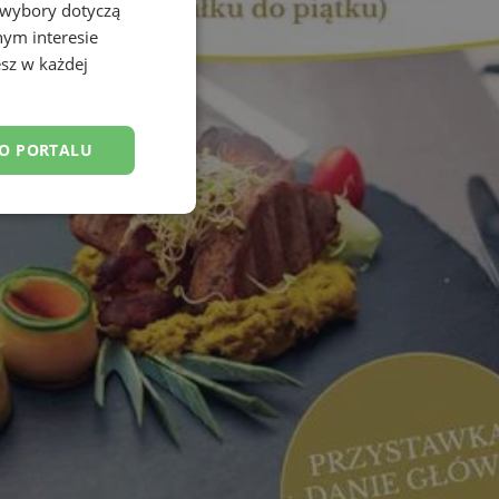
 wybory dotyczą
nym interesie
sz w każdej
DO PORTALU
esklasyfikowane
ane
owanie użytkownika i
j.