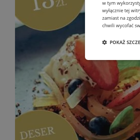
w tym wykorzysty
wyłącznie tej wi
zamiast na zgodz
chwili wycofać s
POKAŻ SZCZ
Niezbędne
Ni
Niezbędne pliki cook
zarządzanie kontem. 
Nazwa