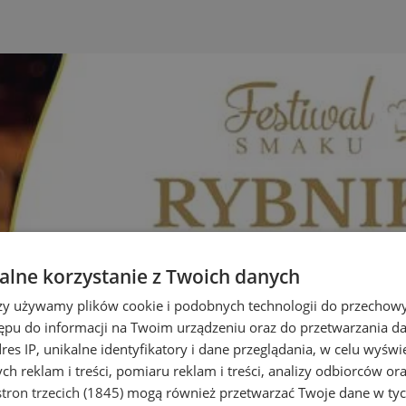
lne korzystanie z Twoich danych
rzy używamy plików cookie i podobnych technologii do przechow
ępu do informacji na Twoim urządzeniu oraz do przetwarzania 
dres IP, unikalne identyfikatory i dane przeglądania, w celu wyświ
h reklam i treści, pomiaru reklam i treści, analizy odbiorców or
tron trzecich (1845)
mogą również przetwarzać Twoje dane w tych