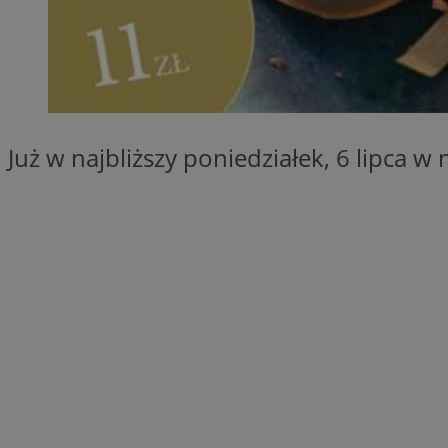
SessID
QeSessID
MvSessID
__cf_bm
Już w najbliższy poniedziałek, 6 lipca 
suid
INGRESSCOOKIE
euds
VISITOR_PRIVACY_