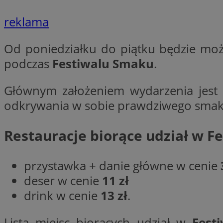
reklama
li_gc
Od poniedziałku do piątku będzie moż
podczas
Festiwalu Smaku
.
CookieScriptConse
Głównym założeniem wydarzenia jest z
odkrywania w sobie prawdziwego smako
Nazwa
Restauracje biorące udział w 
Nazwa
Nazwa
gid_CAESEEbgrCsX
_ga_L2744325BY
__mguid_
tt_viewer
przystawka + danie główne w cenie
_ga
deser w cenie
11 zł
DSID
drink w cenie
13 zł
.
ADKUID
Lista miejsc biorących udział w
Fest