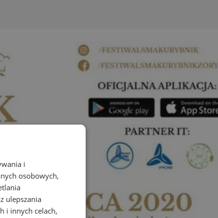
ywania i
danych osobowych,
etlania
az ulepszania
 i innych celach,