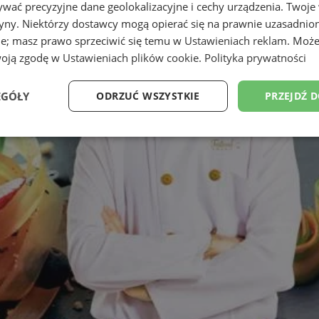
wać precyzyjne dane geolokalizacyjne i cechy urządzenia. Twoje
tryny. Niektórzy dostawcy mogą opierać się na prawnie uzasadnio
ie; masz prawo sprzeciwić się temu w
Ustawieniach reklam
. Może
woją zgodę w
Ustawieniach plików cookie
.
Polityka prywatności
EGÓŁY
ODRZUĆ WSZYSTKIE
PRZEJDŹ 
Wydajność
Targetowanie
Funkcjonalność
Ni
ezbędne
Wydajność
Targetowanie
Funkcjonalność
Niesklasyfikow
ie umożliwiają korzystanie z podstawowych funkcji strony internetowej, takich jak log
Bez niezbędnych plików cookie nie można prawidłowo korzystać ze strony internetowe
Okres
Provider
/
Domena
Opis
przechowywania