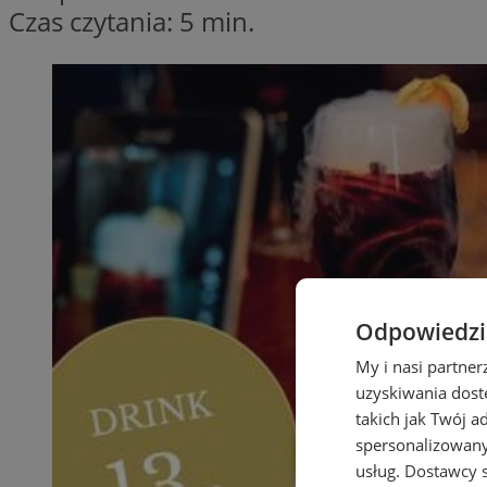
Czas czytania: 5 min.
Odpowiedzia
My i nasi partne
uzyskiwania dost
takich jak Twój a
spersonalizowanyc
usług.
Dostawcy s